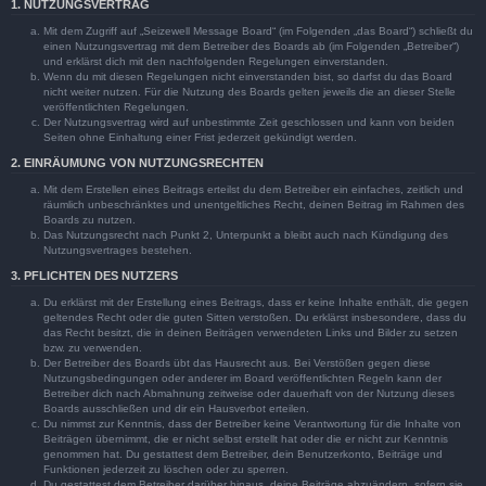
1. NUTZUNGSVERTRAG
Mit dem Zugriff auf „Seizewell Message Board“ (im Folgenden „das Board“) schließt du
einen Nutzungsvertrag mit dem Betreiber des Boards ab (im Folgenden „Betreiber“)
und erklärst dich mit den nachfolgenden Regelungen einverstanden.
Wenn du mit diesen Regelungen nicht einverstanden bist, so darfst du das Board
nicht weiter nutzen. Für die Nutzung des Boards gelten jeweils die an dieser Stelle
veröffentlichten Regelungen.
Der Nutzungsvertrag wird auf unbestimmte Zeit geschlossen und kann von beiden
Seiten ohne Einhaltung einer Frist jederzeit gekündigt werden.
2. EINRÄUMUNG VON NUTZUNGSRECHTEN
Mit dem Erstellen eines Beitrags erteilst du dem Betreiber ein einfaches, zeitlich und
räumlich unbeschränktes und unentgeltliches Recht, deinen Beitrag im Rahmen des
Boards zu nutzen.
Das Nutzungsrecht nach Punkt 2, Unterpunkt a bleibt auch nach Kündigung des
Nutzungsvertrages bestehen.
3. PFLICHTEN DES NUTZERS
Du erklärst mit der Erstellung eines Beitrags, dass er keine Inhalte enthält, die gegen
geltendes Recht oder die guten Sitten verstoßen. Du erklärst insbesondere, dass du
das Recht besitzt, die in deinen Beiträgen verwendeten Links und Bilder zu setzen
bzw. zu verwenden.
Der Betreiber des Boards übt das Hausrecht aus. Bei Verstößen gegen diese
Nutzungsbedingungen oder anderer im Board veröffentlichten Regeln kann der
Betreiber dich nach Abmahnung zeitweise oder dauerhaft von der Nutzung dieses
Boards ausschließen und dir ein Hausverbot erteilen.
Du nimmst zur Kenntnis, dass der Betreiber keine Verantwortung für die Inhalte von
Beiträgen übernimmt, die er nicht selbst erstellt hat oder die er nicht zur Kenntnis
genommen hat. Du gestattest dem Betreiber, dein Benutzerkonto, Beiträge und
Funktionen jederzeit zu löschen oder zu sperren.
Du gestattest dem Betreiber darüber hinaus, deine Beiträge abzuändern, sofern sie