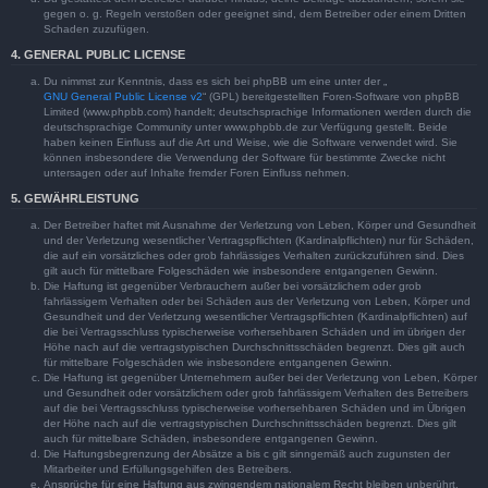
gegen o. g. Regeln verstoßen oder geeignet sind, dem Betreiber oder einem Dritten
Schaden zuzufügen.
4. GENERAL PUBLIC LICENSE
Du nimmst zur Kenntnis, dass es sich bei phpBB um eine unter der „
GNU General Public License v2
“ (GPL) bereitgestellten Foren-Software von phpBB
Limited (www.phpbb.com) handelt; deutschsprachige Informationen werden durch die
deutschsprachige Community unter www.phpbb.de zur Verfügung gestellt. Beide
haben keinen Einfluss auf die Art und Weise, wie die Software verwendet wird. Sie
können insbesondere die Verwendung der Software für bestimmte Zwecke nicht
untersagen oder auf Inhalte fremder Foren Einfluss nehmen.
5. GEWÄHRLEISTUNG
Der Betreiber haftet mit Ausnahme der Verletzung von Leben, Körper und Gesundheit
und der Verletzung wesentlicher Vertragspflichten (Kardinalpflichten) nur für Schäden,
die auf ein vorsätzliches oder grob fahrlässiges Verhalten zurückzuführen sind. Dies
gilt auch für mittelbare Folgeschäden wie insbesondere entgangenen Gewinn.
Die Haftung ist gegenüber Verbrauchern außer bei vorsätzlichem oder grob
fahrlässigem Verhalten oder bei Schäden aus der Verletzung von Leben, Körper und
Gesundheit und der Verletzung wesentlicher Vertragspflichten (Kardinalpflichten) auf
die bei Vertragsschluss typischerweise vorhersehbaren Schäden und im übrigen der
Höhe nach auf die vertragstypischen Durchschnittsschäden begrenzt. Dies gilt auch
für mittelbare Folgeschäden wie insbesondere entgangenen Gewinn.
Die Haftung ist gegenüber Unternehmern außer bei der Verletzung von Leben, Körper
und Gesundheit oder vorsätzlichem oder grob fahrlässigem Verhalten des Betreibers
auf die bei Vertragsschluss typischerweise vorhersehbaren Schäden und im Übrigen
der Höhe nach auf die vertragstypischen Durchschnittsschäden begrenzt. Dies gilt
auch für mittelbare Schäden, insbesondere entgangenen Gewinn.
Die Haftungsbegrenzung der Absätze a bis c gilt sinngemäß auch zugunsten der
Mitarbeiter und Erfüllungsgehilfen des Betreibers.
Ansprüche für eine Haftung aus zwingendem nationalem Recht bleiben unberührt.