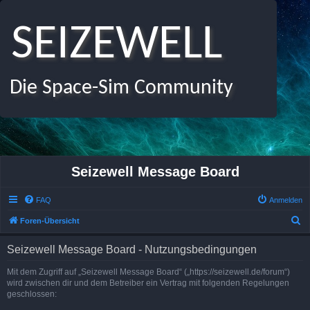
SEIZEWELL
Die Space-Sim Community
Seizewell Message Board
FAQ
Anmelden
S
Foren-Übersicht
u
Seizewell Message Board - Nutzungsbedingungen
c
h
Mit dem Zugriff auf „Seizewell Message Board“ („https://seizewell.de/forum“)
wird zwischen dir und dem Betreiber ein Vertrag mit folgenden Regelungen
e
geschlossen: