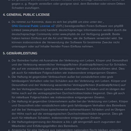
gegen o. g. Regeln verstoßen oder geeignet sind, dem Betreiber oder einem Dritten
Schaden zuzufügen.
4. GENERAL PUBLIC LICENSE
Du nimmst zur Kenntnis, dass es sich bei phpBB um eine unter der „
GNU General Public License v2
“ (GPL) bereitgestellten Foren-Software von phpBB
Limited (www.phpbb.com) handelt; deutschsprachige Informationen werden durch die
deutschsprachige Community unter www.phpbb.de zur Verfügung gestellt. Beide
haben keinen Einfluss auf die Art und Weise, wie die Software verwendet wird. Sie
können insbesondere die Verwendung der Software für bestimmte Zwecke nicht
untersagen oder auf Inhalte fremder Foren Einfluss nehmen.
5. GEWÄHRLEISTUNG
Der Betreiber haftet mit Ausnahme der Verletzung von Leben, Körper und Gesundheit
und der Verletzung wesentlicher Vertragspflichten (Kardinalpflichten) nur für Schäden,
die auf ein vorsätzliches oder grob fahrlässiges Verhalten zurückzuführen sind. Dies
gilt auch für mittelbare Folgeschäden wie insbesondere entgangenen Gewinn.
Die Haftung ist gegenüber Verbrauchern außer bei vorsätzlichem oder grob
fahrlässigem Verhalten oder bei Schäden aus der Verletzung von Leben, Körper und
Gesundheit und der Verletzung wesentlicher Vertragspflichten (Kardinalpflichten) auf
die bei Vertragsschluss typischerweise vorhersehbaren Schäden und im übrigen der
Höhe nach auf die vertragstypischen Durchschnittsschäden begrenzt. Dies gilt auch
für mittelbare Folgeschäden wie insbesondere entgangenen Gewinn.
Die Haftung ist gegenüber Unternehmern außer bei der Verletzung von Leben, Körper
und Gesundheit oder vorsätzlichem oder grob fahrlässigem Verhalten des Betreibers
auf die bei Vertragsschluss typischerweise vorhersehbaren Schäden und im Übrigen
der Höhe nach auf die vertragstypischen Durchschnittsschäden begrenzt. Dies gilt
auch für mittelbare Schäden, insbesondere entgangenen Gewinn.
Die Haftungsbegrenzung der Absätze a bis c gilt sinngemäß auch zugunsten der
Mitarbeiter und Erfüllungsgehilfen des Betreibers.
Ansprüche für eine Haftung aus zwingendem nationalem Recht bleiben unberührt.