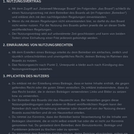
1. NUTZUNGSVERTRAG
Mit dem Zugriff auf „Seizewell Message Board“ (im Folgenden „das Board“) schließt du
einen Nutzungsvertrag mit dem Betreiber des Boards ab (im Folgenden „Betreiber“)
und erklärst dich mit den nachfolgenden Regelungen einverstanden.
Wenn du mit diesen Regelungen nicht einverstanden bist, so darfst du das Board
nicht weiter nutzen. Für die Nutzung des Boards gelten jeweils die an dieser Stelle
veröffentlichten Regelungen.
Der Nutzungsvertrag wird auf unbestimmte Zeit geschlossen und kann von beiden
Seiten ohne Einhaltung einer Frist jederzeit gekündigt werden.
2. EINRÄUMUNG VON NUTZUNGSRECHTEN
Mit dem Erstellen eines Beitrags erteilst du dem Betreiber ein einfaches, zeitlich und
räumlich unbeschränktes und unentgeltliches Recht, deinen Beitrag im Rahmen des
Boards zu nutzen.
Das Nutzungsrecht nach Punkt 2, Unterpunkt a bleibt auch nach Kündigung des
Nutzungsvertrages bestehen.
3. PFLICHTEN DES NUTZERS
Du erklärst mit der Erstellung eines Beitrags, dass er keine Inhalte enthält, die gegen
geltendes Recht oder die guten Sitten verstoßen. Du erklärst insbesondere, dass du
das Recht besitzt, die in deinen Beiträgen verwendeten Links und Bilder zu setzen
bzw. zu verwenden.
Der Betreiber des Boards übt das Hausrecht aus. Bei Verstößen gegen diese
Nutzungsbedingungen oder anderer im Board veröffentlichten Regeln kann der
Betreiber dich nach Abmahnung zeitweise oder dauerhaft von der Nutzung dieses
Boards ausschließen und dir ein Hausverbot erteilen.
Du nimmst zur Kenntnis, dass der Betreiber keine Verantwortung für die Inhalte von
Beiträgen übernimmt, die er nicht selbst erstellt hat oder die er nicht zur Kenntnis
genommen hat. Du gestattest dem Betreiber, dein Benutzerkonto, Beiträge und
Funktionen jederzeit zu löschen oder zu sperren.
Du gestattest dem Betreiber darüber hinaus, deine Beiträge abzuändern, sofern sie