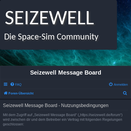
SEIZEWELL
Die Space-Sim Community
Seizewell Message Board
FAQ
Anmelden
S
Foren-Übersicht
u
Seizewell Message Board - Nutzungsbedingungen
c
h
Mit dem Zugriff auf „Seizewell Message Board“ („https://seizewell.de/forum“)
wird zwischen dir und dem Betreiber ein Vertrag mit folgenden Regelungen
e
geschlossen: