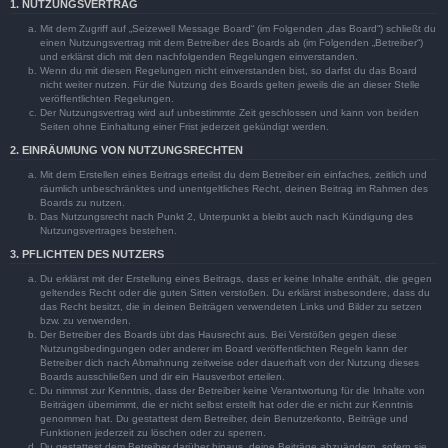
1. NUTZUNGSVERTRAG
Mit dem Zugriff auf „Seizewell Message Board“ (im Folgenden „das Board“) schließt du
einen Nutzungsvertrag mit dem Betreiber des Boards ab (im Folgenden „Betreiber“)
und erklärst dich mit den nachfolgenden Regelungen einverstanden.
Wenn du mit diesen Regelungen nicht einverstanden bist, so darfst du das Board
nicht weiter nutzen. Für die Nutzung des Boards gelten jeweils die an dieser Stelle
veröffentlichten Regelungen.
Der Nutzungsvertrag wird auf unbestimmte Zeit geschlossen und kann von beiden
Seiten ohne Einhaltung einer Frist jederzeit gekündigt werden.
2. EINRÄUMUNG VON NUTZUNGSRECHTEN
Mit dem Erstellen eines Beitrags erteilst du dem Betreiber ein einfaches, zeitlich und
räumlich unbeschränktes und unentgeltliches Recht, deinen Beitrag im Rahmen des
Boards zu nutzen.
Das Nutzungsrecht nach Punkt 2, Unterpunkt a bleibt auch nach Kündigung des
Nutzungsvertrages bestehen.
3. PFLICHTEN DES NUTZERS
Du erklärst mit der Erstellung eines Beitrags, dass er keine Inhalte enthält, die gegen
geltendes Recht oder die guten Sitten verstoßen. Du erklärst insbesondere, dass du
das Recht besitzt, die in deinen Beiträgen verwendeten Links und Bilder zu setzen
bzw. zu verwenden.
Der Betreiber des Boards übt das Hausrecht aus. Bei Verstößen gegen diese
Nutzungsbedingungen oder anderer im Board veröffentlichten Regeln kann der
Betreiber dich nach Abmahnung zeitweise oder dauerhaft von der Nutzung dieses
Boards ausschließen und dir ein Hausverbot erteilen.
Du nimmst zur Kenntnis, dass der Betreiber keine Verantwortung für die Inhalte von
Beiträgen übernimmt, die er nicht selbst erstellt hat oder die er nicht zur Kenntnis
genommen hat. Du gestattest dem Betreiber, dein Benutzerkonto, Beiträge und
Funktionen jederzeit zu löschen oder zu sperren.
Du gestattest dem Betreiber darüber hinaus, deine Beiträge abzuändern, sofern sie