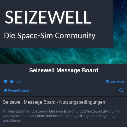
SEIZEWELL
Die Space-Sim Community
Seizewell Message Board
FAQ
Anmelden
S
Foren-Übersicht
u
Seizewell Message Board - Nutzungsbedingungen
c
h
Mit dem Zugriff auf „Seizewell Message Board“ („https://seizewell.de/forum“)
wird zwischen dir und dem Betreiber ein Vertrag mit folgenden Regelungen
e
geschlossen: