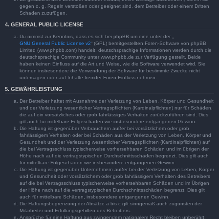
gegen o. g. Regeln verstoßen oder geeignet sind, dem Betreiber oder einem Dritten
Schaden zuzufügen.
4. GENERAL PUBLIC LICENSE
Du nimmst zur Kenntnis, dass es sich bei phpBB um eine unter der „
GNU General Public License v2
“ (GPL) bereitgestellten Foren-Software von phpBB
Limited (www.phpbb.com) handelt; deutschsprachige Informationen werden durch die
deutschsprachige Community unter www.phpbb.de zur Verfügung gestellt. Beide
haben keinen Einfluss auf die Art und Weise, wie die Software verwendet wird. Sie
können insbesondere die Verwendung der Software für bestimmte Zwecke nicht
untersagen oder auf Inhalte fremder Foren Einfluss nehmen.
5. GEWÄHRLEISTUNG
Der Betreiber haftet mit Ausnahme der Verletzung von Leben, Körper und Gesundheit
und der Verletzung wesentlicher Vertragspflichten (Kardinalpflichten) nur für Schäden,
die auf ein vorsätzliches oder grob fahrlässiges Verhalten zurückzuführen sind. Dies
gilt auch für mittelbare Folgeschäden wie insbesondere entgangenen Gewinn.
Die Haftung ist gegenüber Verbrauchern außer bei vorsätzlichem oder grob
fahrlässigem Verhalten oder bei Schäden aus der Verletzung von Leben, Körper und
Gesundheit und der Verletzung wesentlicher Vertragspflichten (Kardinalpflichten) auf
die bei Vertragsschluss typischerweise vorhersehbaren Schäden und im übrigen der
Höhe nach auf die vertragstypischen Durchschnittsschäden begrenzt. Dies gilt auch
für mittelbare Folgeschäden wie insbesondere entgangenen Gewinn.
Die Haftung ist gegenüber Unternehmern außer bei der Verletzung von Leben, Körper
und Gesundheit oder vorsätzlichem oder grob fahrlässigem Verhalten des Betreibers
auf die bei Vertragsschluss typischerweise vorhersehbaren Schäden und im Übrigen
der Höhe nach auf die vertragstypischen Durchschnittsschäden begrenzt. Dies gilt
auch für mittelbare Schäden, insbesondere entgangenen Gewinn.
Die Haftungsbegrenzung der Absätze a bis c gilt sinngemäß auch zugunsten der
Mitarbeiter und Erfüllungsgehilfen des Betreibers.
Ansprüche für eine Haftung aus zwingendem nationalem Recht bleiben unberührt.