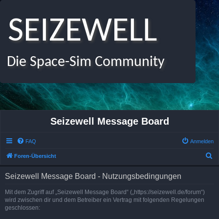
SEIZEWELL
Die Space-Sim Community
Seizewell Message Board
FAQ
Anmelden
S
Foren-Übersicht
u
Seizewell Message Board - Nutzungsbedingungen
c
h
Mit dem Zugriff auf „Seizewell Message Board“ („https://seizewell.de/forum“)
wird zwischen dir und dem Betreiber ein Vertrag mit folgenden Regelungen
e
geschlossen: