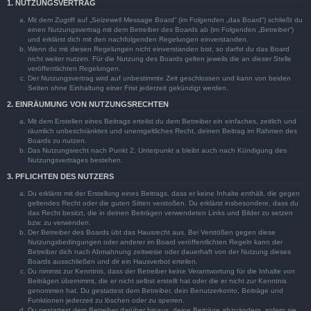
1. NUTZUNGSVERTRAG
Mit dem Zugriff auf „Seizewell Message Board“ (im Folgenden „das Board“) schließt du
einen Nutzungsvertrag mit dem Betreiber des Boards ab (im Folgenden „Betreiber“)
und erklärst dich mit den nachfolgenden Regelungen einverstanden.
Wenn du mit diesen Regelungen nicht einverstanden bist, so darfst du das Board
nicht weiter nutzen. Für die Nutzung des Boards gelten jeweils die an dieser Stelle
veröffentlichten Regelungen.
Der Nutzungsvertrag wird auf unbestimmte Zeit geschlossen und kann von beiden
Seiten ohne Einhaltung einer Frist jederzeit gekündigt werden.
2. EINRÄUMUNG VON NUTZUNGSRECHTEN
Mit dem Erstellen eines Beitrags erteilst du dem Betreiber ein einfaches, zeitlich und
räumlich unbeschränktes und unentgeltliches Recht, deinen Beitrag im Rahmen des
Boards zu nutzen.
Das Nutzungsrecht nach Punkt 2, Unterpunkt a bleibt auch nach Kündigung des
Nutzungsvertrages bestehen.
3. PFLICHTEN DES NUTZERS
Du erklärst mit der Erstellung eines Beitrags, dass er keine Inhalte enthält, die gegen
geltendes Recht oder die guten Sitten verstoßen. Du erklärst insbesondere, dass du
das Recht besitzt, die in deinen Beiträgen verwendeten Links und Bilder zu setzen
bzw. zu verwenden.
Der Betreiber des Boards übt das Hausrecht aus. Bei Verstößen gegen diese
Nutzungsbedingungen oder anderer im Board veröffentlichten Regeln kann der
Betreiber dich nach Abmahnung zeitweise oder dauerhaft von der Nutzung dieses
Boards ausschließen und dir ein Hausverbot erteilen.
Du nimmst zur Kenntnis, dass der Betreiber keine Verantwortung für die Inhalte von
Beiträgen übernimmt, die er nicht selbst erstellt hat oder die er nicht zur Kenntnis
genommen hat. Du gestattest dem Betreiber, dein Benutzerkonto, Beiträge und
Funktionen jederzeit zu löschen oder zu sperren.
Du gestattest dem Betreiber darüber hinaus, deine Beiträge abzuändern, sofern sie