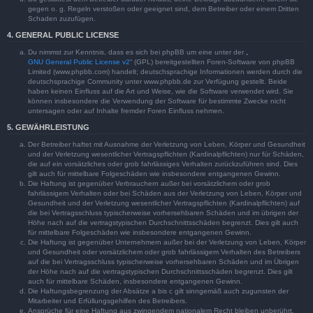
gegen o. g. Regeln verstoßen oder geeignet sind, dem Betreiber oder einem Dritten
Schaden zuzufügen.
4. GENERAL PUBLIC LICENSE
Du nimmst zur Kenntnis, dass es sich bei phpBB um eine unter der „
GNU General Public License v2
“ (GPL) bereitgestellten Foren-Software von phpBB
Limited (www.phpbb.com) handelt; deutschsprachige Informationen werden durch die
deutschsprachige Community unter www.phpbb.de zur Verfügung gestellt. Beide
haben keinen Einfluss auf die Art und Weise, wie die Software verwendet wird. Sie
können insbesondere die Verwendung der Software für bestimmte Zwecke nicht
untersagen oder auf Inhalte fremder Foren Einfluss nehmen.
5. GEWÄHRLEISTUNG
Der Betreiber haftet mit Ausnahme der Verletzung von Leben, Körper und Gesundheit
und der Verletzung wesentlicher Vertragspflichten (Kardinalpflichten) nur für Schäden,
die auf ein vorsätzliches oder grob fahrlässiges Verhalten zurückzuführen sind. Dies
gilt auch für mittelbare Folgeschäden wie insbesondere entgangenen Gewinn.
Die Haftung ist gegenüber Verbrauchern außer bei vorsätzlichem oder grob
fahrlässigem Verhalten oder bei Schäden aus der Verletzung von Leben, Körper und
Gesundheit und der Verletzung wesentlicher Vertragspflichten (Kardinalpflichten) auf
die bei Vertragsschluss typischerweise vorhersehbaren Schäden und im übrigen der
Höhe nach auf die vertragstypischen Durchschnittsschäden begrenzt. Dies gilt auch
für mittelbare Folgeschäden wie insbesondere entgangenen Gewinn.
Die Haftung ist gegenüber Unternehmern außer bei der Verletzung von Leben, Körper
und Gesundheit oder vorsätzlichem oder grob fahrlässigem Verhalten des Betreibers
auf die bei Vertragsschluss typischerweise vorhersehbaren Schäden und im Übrigen
der Höhe nach auf die vertragstypischen Durchschnittsschäden begrenzt. Dies gilt
auch für mittelbare Schäden, insbesondere entgangenen Gewinn.
Die Haftungsbegrenzung der Absätze a bis c gilt sinngemäß auch zugunsten der
Mitarbeiter und Erfüllungsgehilfen des Betreibers.
Ansprüche für eine Haftung aus zwingendem nationalem Recht bleiben unberührt.