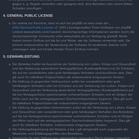
gegen o. g. Regeln verstoßen oder geeignet sind, dem Betreiber oder einem Dritten
Schaden zuzufügen.
4. GENERAL PUBLIC LICENSE
Du nimmst zur Kenntnis, dass es sich bei phpBB um eine unter der „
GNU General Public License v2
“ (GPL) bereitgestellten Foren-Software von phpBB
Limited (www.phpbb.com) handelt; deutschsprachige Informationen werden durch die
deutschsprachige Community unter www.phpbb.de zur Verfügung gestellt. Beide
haben keinen Einfluss auf die Art und Weise, wie die Software verwendet wird. Sie
können insbesondere die Verwendung der Software für bestimmte Zwecke nicht
untersagen oder auf Inhalte fremder Foren Einfluss nehmen.
5. GEWÄHRLEISTUNG
Der Betreiber haftet mit Ausnahme der Verletzung von Leben, Körper und Gesundheit
und der Verletzung wesentlicher Vertragspflichten (Kardinalpflichten) nur für Schäden,
die auf ein vorsätzliches oder grob fahrlässiges Verhalten zurückzuführen sind. Dies
gilt auch für mittelbare Folgeschäden wie insbesondere entgangenen Gewinn.
Die Haftung ist gegenüber Verbrauchern außer bei vorsätzlichem oder grob
fahrlässigem Verhalten oder bei Schäden aus der Verletzung von Leben, Körper und
Gesundheit und der Verletzung wesentlicher Vertragspflichten (Kardinalpflichten) auf
die bei Vertragsschluss typischerweise vorhersehbaren Schäden und im übrigen der
Höhe nach auf die vertragstypischen Durchschnittsschäden begrenzt. Dies gilt auch
für mittelbare Folgeschäden wie insbesondere entgangenen Gewinn.
Die Haftung ist gegenüber Unternehmern außer bei der Verletzung von Leben, Körper
und Gesundheit oder vorsätzlichem oder grob fahrlässigem Verhalten des Betreibers
auf die bei Vertragsschluss typischerweise vorhersehbaren Schäden und im Übrigen
der Höhe nach auf die vertragstypischen Durchschnittsschäden begrenzt. Dies gilt
auch für mittelbare Schäden, insbesondere entgangenen Gewinn.
Die Haftungsbegrenzung der Absätze a bis c gilt sinngemäß auch zugunsten der
Mitarbeiter und Erfüllungsgehilfen des Betreibers.
Ansprüche für eine Haftung aus zwingendem nationalem Recht bleiben unberührt.