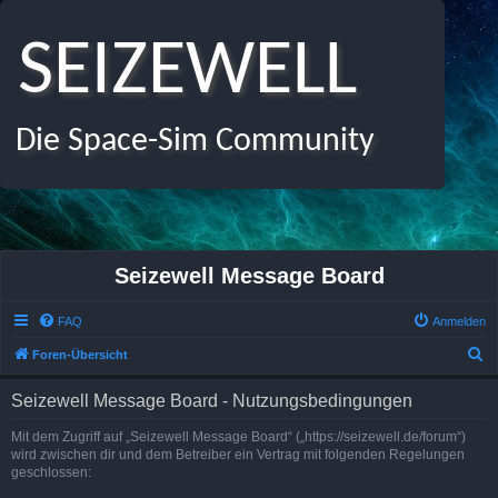
SEIZEWELL
Die Space-Sim Community
Seizewell Message Board
FAQ
Anmelden
S
Foren-Übersicht
u
Seizewell Message Board - Nutzungsbedingungen
c
h
Mit dem Zugriff auf „Seizewell Message Board“ („https://seizewell.de/forum“)
wird zwischen dir und dem Betreiber ein Vertrag mit folgenden Regelungen
e
geschlossen: