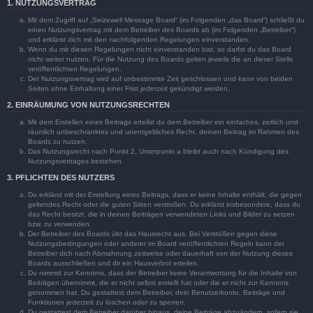
1. NUTZUNGSVERTRAG
Mit dem Zugriff auf „Seizewell Message Board“ (im Folgenden „das Board“) schließt du
einen Nutzungsvertrag mit dem Betreiber des Boards ab (im Folgenden „Betreiber“)
und erklärst dich mit den nachfolgenden Regelungen einverstanden.
Wenn du mit diesen Regelungen nicht einverstanden bist, so darfst du das Board
nicht weiter nutzen. Für die Nutzung des Boards gelten jeweils die an dieser Stelle
veröffentlichten Regelungen.
Der Nutzungsvertrag wird auf unbestimmte Zeit geschlossen und kann von beiden
Seiten ohne Einhaltung einer Frist jederzeit gekündigt werden.
2. EINRÄUMUNG VON NUTZUNGSRECHTEN
Mit dem Erstellen eines Beitrags erteilst du dem Betreiber ein einfaches, zeitlich und
räumlich unbeschränktes und unentgeltliches Recht, deinen Beitrag im Rahmen des
Boards zu nutzen.
Das Nutzungsrecht nach Punkt 2, Unterpunkt a bleibt auch nach Kündigung des
Nutzungsvertrages bestehen.
3. PFLICHTEN DES NUTZERS
Du erklärst mit der Erstellung eines Beitrags, dass er keine Inhalte enthält, die gegen
geltendes Recht oder die guten Sitten verstoßen. Du erklärst insbesondere, dass du
das Recht besitzt, die in deinen Beiträgen verwendeten Links und Bilder zu setzen
bzw. zu verwenden.
Der Betreiber des Boards übt das Hausrecht aus. Bei Verstößen gegen diese
Nutzungsbedingungen oder anderer im Board veröffentlichten Regeln kann der
Betreiber dich nach Abmahnung zeitweise oder dauerhaft von der Nutzung dieses
Boards ausschließen und dir ein Hausverbot erteilen.
Du nimmst zur Kenntnis, dass der Betreiber keine Verantwortung für die Inhalte von
Beiträgen übernimmt, die er nicht selbst erstellt hat oder die er nicht zur Kenntnis
genommen hat. Du gestattest dem Betreiber, dein Benutzerkonto, Beiträge und
Funktionen jederzeit zu löschen oder zu sperren.
Du gestattest dem Betreiber darüber hinaus, deine Beiträge abzuändern, sofern sie