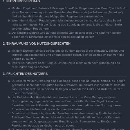
1. NUTZUNGSVERTRAG
Mit dem Zugriff auf „Seizewell Message Board“ (im Folgenden „das Board“) schließt du
einen Nutzungsvertrag mit dem Betreiber des Boards ab (im Folgenden „Betreiber“)
und erklärst dich mit den nachfolgenden Regelungen einverstanden.
Wenn du mit diesen Regelungen nicht einverstanden bist, so darfst du das Board
nicht weiter nutzen. Für die Nutzung des Boards gelten jeweils die an dieser Stelle
veröffentlichten Regelungen.
Der Nutzungsvertrag wird auf unbestimmte Zeit geschlossen und kann von beiden
Seiten ohne Einhaltung einer Frist jederzeit gekündigt werden.
2. EINRÄUMUNG VON NUTZUNGSRECHTEN
Mit dem Erstellen eines Beitrags erteilst du dem Betreiber ein einfaches, zeitlich und
räumlich unbeschränktes und unentgeltliches Recht, deinen Beitrag im Rahmen des
Boards zu nutzen.
Das Nutzungsrecht nach Punkt 2, Unterpunkt a bleibt auch nach Kündigung des
Nutzungsvertrages bestehen.
3. PFLICHTEN DES NUTZERS
Du erklärst mit der Erstellung eines Beitrags, dass er keine Inhalte enthält, die gegen
geltendes Recht oder die guten Sitten verstoßen. Du erklärst insbesondere, dass du
das Recht besitzt, die in deinen Beiträgen verwendeten Links und Bilder zu setzen
bzw. zu verwenden.
Der Betreiber des Boards übt das Hausrecht aus. Bei Verstößen gegen diese
Nutzungsbedingungen oder anderer im Board veröffentlichten Regeln kann der
Betreiber dich nach Abmahnung zeitweise oder dauerhaft von der Nutzung dieses
Boards ausschließen und dir ein Hausverbot erteilen.
Du nimmst zur Kenntnis, dass der Betreiber keine Verantwortung für die Inhalte von
Beiträgen übernimmt, die er nicht selbst erstellt hat oder die er nicht zur Kenntnis
genommen hat. Du gestattest dem Betreiber, dein Benutzerkonto, Beiträge und
Funktionen jederzeit zu löschen oder zu sperren.
Du gestattest dem Betreiber darüber hinaus, deine Beiträge abzuändern, sofern sie