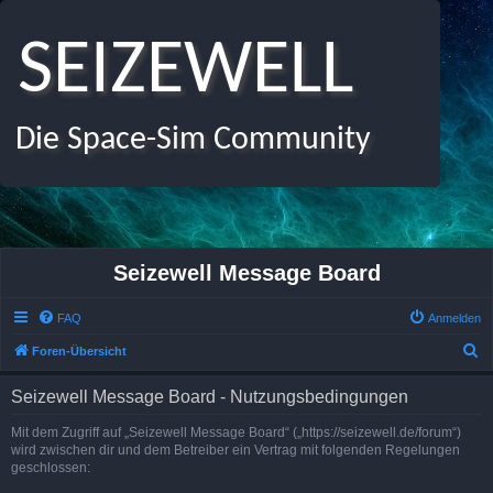
SEIZEWELL
Die Space-Sim Community
Seizewell Message Board
FAQ
Anmelden
S
Foren-Übersicht
u
Seizewell Message Board - Nutzungsbedingungen
c
h
Mit dem Zugriff auf „Seizewell Message Board“ („https://seizewell.de/forum“)
wird zwischen dir und dem Betreiber ein Vertrag mit folgenden Regelungen
e
geschlossen: