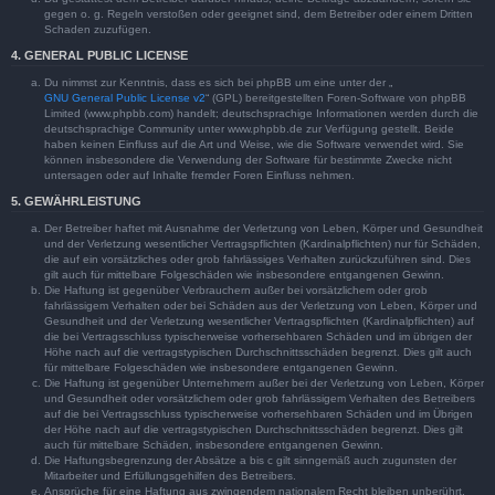
gegen o. g. Regeln verstoßen oder geeignet sind, dem Betreiber oder einem Dritten
Schaden zuzufügen.
4. GENERAL PUBLIC LICENSE
Du nimmst zur Kenntnis, dass es sich bei phpBB um eine unter der „
GNU General Public License v2
“ (GPL) bereitgestellten Foren-Software von phpBB
Limited (www.phpbb.com) handelt; deutschsprachige Informationen werden durch die
deutschsprachige Community unter www.phpbb.de zur Verfügung gestellt. Beide
haben keinen Einfluss auf die Art und Weise, wie die Software verwendet wird. Sie
können insbesondere die Verwendung der Software für bestimmte Zwecke nicht
untersagen oder auf Inhalte fremder Foren Einfluss nehmen.
5. GEWÄHRLEISTUNG
Der Betreiber haftet mit Ausnahme der Verletzung von Leben, Körper und Gesundheit
und der Verletzung wesentlicher Vertragspflichten (Kardinalpflichten) nur für Schäden,
die auf ein vorsätzliches oder grob fahrlässiges Verhalten zurückzuführen sind. Dies
gilt auch für mittelbare Folgeschäden wie insbesondere entgangenen Gewinn.
Die Haftung ist gegenüber Verbrauchern außer bei vorsätzlichem oder grob
fahrlässigem Verhalten oder bei Schäden aus der Verletzung von Leben, Körper und
Gesundheit und der Verletzung wesentlicher Vertragspflichten (Kardinalpflichten) auf
die bei Vertragsschluss typischerweise vorhersehbaren Schäden und im übrigen der
Höhe nach auf die vertragstypischen Durchschnittsschäden begrenzt. Dies gilt auch
für mittelbare Folgeschäden wie insbesondere entgangenen Gewinn.
Die Haftung ist gegenüber Unternehmern außer bei der Verletzung von Leben, Körper
und Gesundheit oder vorsätzlichem oder grob fahrlässigem Verhalten des Betreibers
auf die bei Vertragsschluss typischerweise vorhersehbaren Schäden und im Übrigen
der Höhe nach auf die vertragstypischen Durchschnittsschäden begrenzt. Dies gilt
auch für mittelbare Schäden, insbesondere entgangenen Gewinn.
Die Haftungsbegrenzung der Absätze a bis c gilt sinngemäß auch zugunsten der
Mitarbeiter und Erfüllungsgehilfen des Betreibers.
Ansprüche für eine Haftung aus zwingendem nationalem Recht bleiben unberührt.