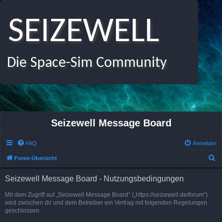
SEIZEWELL
Die Space-Sim Community
Seizewell Message Board
FAQ
Anmelden
S
Foren-Übersicht
u
Seizewell Message Board - Nutzungsbedingungen
c
h
Mit dem Zugriff auf „Seizewell Message Board“ („https://seizewell.de/forum“)
wird zwischen dir und dem Betreiber ein Vertrag mit folgenden Regelungen
e
geschlossen: