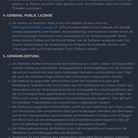
gegen o. g. Regeln verstoßen oder geeignet sind, dem Betreiber oder einem Dritten
Schaden zuzufügen.
4. GENERAL PUBLIC LICENSE
Du nimmst zur Kenntnis, dass es sich bei phpBB um eine unter der „
GNU General Public License v2
“ (GPL) bereitgestellten Foren-Software von phpBB
Limited (www.phpbb.com) handelt; deutschsprachige Informationen werden durch die
deutschsprachige Community unter www.phpbb.de zur Verfügung gestellt. Beide
haben keinen Einfluss auf die Art und Weise, wie die Software verwendet wird. Sie
können insbesondere die Verwendung der Software für bestimmte Zwecke nicht
untersagen oder auf Inhalte fremder Foren Einfluss nehmen.
5. GEWÄHRLEISTUNG
Der Betreiber haftet mit Ausnahme der Verletzung von Leben, Körper und Gesundheit
und der Verletzung wesentlicher Vertragspflichten (Kardinalpflichten) nur für Schäden,
die auf ein vorsätzliches oder grob fahrlässiges Verhalten zurückzuführen sind. Dies
gilt auch für mittelbare Folgeschäden wie insbesondere entgangenen Gewinn.
Die Haftung ist gegenüber Verbrauchern außer bei vorsätzlichem oder grob
fahrlässigem Verhalten oder bei Schäden aus der Verletzung von Leben, Körper und
Gesundheit und der Verletzung wesentlicher Vertragspflichten (Kardinalpflichten) auf
die bei Vertragsschluss typischerweise vorhersehbaren Schäden und im übrigen der
Höhe nach auf die vertragstypischen Durchschnittsschäden begrenzt. Dies gilt auch
für mittelbare Folgeschäden wie insbesondere entgangenen Gewinn.
Die Haftung ist gegenüber Unternehmern außer bei der Verletzung von Leben, Körper
und Gesundheit oder vorsätzlichem oder grob fahrlässigem Verhalten des Betreibers
auf die bei Vertragsschluss typischerweise vorhersehbaren Schäden und im Übrigen
der Höhe nach auf die vertragstypischen Durchschnittsschäden begrenzt. Dies gilt
auch für mittelbare Schäden, insbesondere entgangenen Gewinn.
Die Haftungsbegrenzung der Absätze a bis c gilt sinngemäß auch zugunsten der
Mitarbeiter und Erfüllungsgehilfen des Betreibers.
Ansprüche für eine Haftung aus zwingendem nationalem Recht bleiben unberührt.