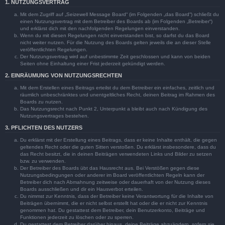
1. NUTZUNGSVERTRAG
Mit dem Zugriff auf „Seizewell Message Board“ (im Folgenden „das Board“) schließt du
einen Nutzungsvertrag mit dem Betreiber des Boards ab (im Folgenden „Betreiber“)
und erklärst dich mit den nachfolgenden Regelungen einverstanden.
Wenn du mit diesen Regelungen nicht einverstanden bist, so darfst du das Board
nicht weiter nutzen. Für die Nutzung des Boards gelten jeweils die an dieser Stelle
veröffentlichten Regelungen.
Der Nutzungsvertrag wird auf unbestimmte Zeit geschlossen und kann von beiden
Seiten ohne Einhaltung einer Frist jederzeit gekündigt werden.
2. EINRÄUMUNG VON NUTZUNGSRECHTEN
Mit dem Erstellen eines Beitrags erteilst du dem Betreiber ein einfaches, zeitlich und
räumlich unbeschränktes und unentgeltliches Recht, deinen Beitrag im Rahmen des
Boards zu nutzen.
Das Nutzungsrecht nach Punkt 2, Unterpunkt a bleibt auch nach Kündigung des
Nutzungsvertrages bestehen.
3. PFLICHTEN DES NUTZERS
Du erklärst mit der Erstellung eines Beitrags, dass er keine Inhalte enthält, die gegen
geltendes Recht oder die guten Sitten verstoßen. Du erklärst insbesondere, dass du
das Recht besitzt, die in deinen Beiträgen verwendeten Links und Bilder zu setzen
bzw. zu verwenden.
Der Betreiber des Boards übt das Hausrecht aus. Bei Verstößen gegen diese
Nutzungsbedingungen oder anderer im Board veröffentlichten Regeln kann der
Betreiber dich nach Abmahnung zeitweise oder dauerhaft von der Nutzung dieses
Boards ausschließen und dir ein Hausverbot erteilen.
Du nimmst zur Kenntnis, dass der Betreiber keine Verantwortung für die Inhalte von
Beiträgen übernimmt, die er nicht selbst erstellt hat oder die er nicht zur Kenntnis
genommen hat. Du gestattest dem Betreiber, dein Benutzerkonto, Beiträge und
Funktionen jederzeit zu löschen oder zu sperren.
Du gestattest dem Betreiber darüber hinaus, deine Beiträge abzuändern, sofern sie