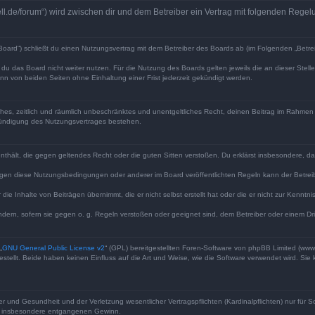
well.de/forum“) wird zwischen dir und dem Betreiber ein Vertrag mit folgenden Reg
Board“) schließt du einen Nutzungsvertrag mit dem Betreiber des Boards ab (im Folgenden „Betre
du das Board nicht weiter nutzen. Für die Nutzung des Boards gelten jeweils die an dieser Stell
n von beiden Seiten ohne Einhaltung einer Frist jederzeit gekündigt werden.
faches, zeitlich und räumlich unbeschränktes und unentgeltliches Recht, deinen Beitrag im Rahme
Kündigung des Nutzungsvertrages bestehen.
e enthält, die gegen geltendes Recht oder die guten Sitten verstoßen. Du erklärst insbesondere, 
egen diese Nutzungsbedingungen oder anderer im Board veröffentlichten Regeln kann der Betre
die Inhalte von Beiträgen übernimmt, die er nicht selbst erstellt hat oder die er nicht zur Kenn
ndern, sofern sie gegen o. g. Regeln verstoßen oder geeignet sind, dem Betreiber oder einem D
„
GNU General Public License v2
“ (GPL) bereitgestellten Foren-Software von phpBB Limited (ww
ellt. Beide haben keinen Einfluss auf die Art und Weise, wie die Software verwendet wird. Si
 und Gesundheit und der Verletzung wesentlicher Vertragspflichten (Kardinalpflichten) nur für Sc
wie insbesondere entgangenen Gewinn.