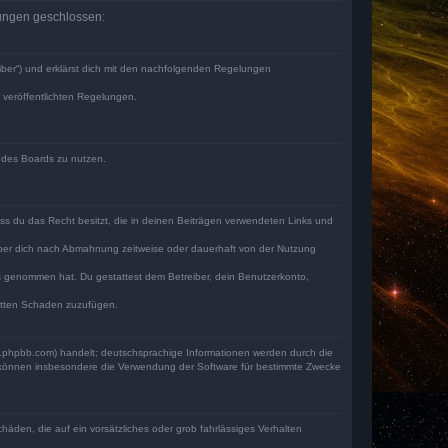
elungen geschlossen:
iber“) und erklärst dich mit den nachfolgenden Regelungen
e veröffentlichten Regelungen.
n des Boards zu nutzen.
dass du das Recht besitzt, die in deinen Beiträgen verwendeten Links und
iber dich nach Abmahnung zeitweise oder dauerhaft von der Nutzung
tnis genommen hat. Du gestattest dem Betreiber, dein Benutzerkonto,
ritten Schaden zuzufügen.
w.phpbb.com) handelt; deutschsprachige Informationen werden durch die
e können insbesondere die Verwendung der Software für bestimmte Zwecke
häden, die auf ein vorsätzliches oder grob fahrlässiges Verhalten