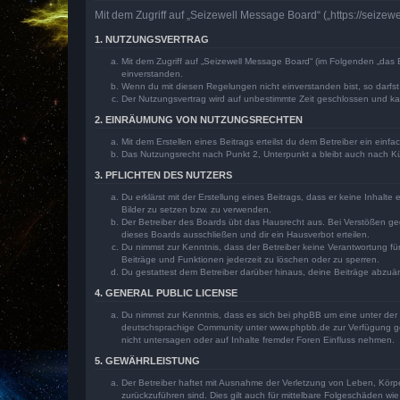
Mit dem Zugriff auf „Seizewell Message Board“ („https://seize
1. NUTZUNGSVERTRAG
Mit dem Zugriff auf „Seizewell Message Board“ (im Folgenden „das 
einverstanden.
Wenn du mit diesen Regelungen nicht einverstanden bist, so darfst 
Der Nutzungsvertrag wird auf unbestimmte Zeit geschlossen und kan
2. EINRÄUMUNG VON NUTZUNGSRECHTEN
Mit dem Erstellen eines Beitrags erteilst du dem Betreiber ein ein
Das Nutzungsrecht nach Punkt 2, Unterpunkt a bleibt auch nach 
3. PFLICHTEN DES NUTZERS
Du erklärst mit der Erstellung eines Beitrags, dass er keine Inhalt
Bilder zu setzen bzw. zu verwenden.
Der Betreiber des Boards übt das Hausrecht aus. Bei Verstößen g
dieses Boards ausschließen und dir ein Hausverbot erteilen.
Du nimmst zur Kenntnis, dass der Betreiber keine Verantwortung für 
Beiträge und Funktionen jederzeit zu löschen oder zu sperren.
Du gestattest dem Betreiber darüber hinaus, deine Beiträge abzuä
4. GENERAL PUBLIC LICENSE
Du nimmst zur Kenntnis, dass es sich bei phpBB um eine unter der 
deutschsprachige Community unter www.phpbb.de zur Verfügung gest
nicht untersagen oder auf Inhalte fremder Foren Einfluss nehmen.
5. GEWÄHRLEISTUNG
Der Betreiber haftet mit Ausnahme der Verletzung von Leben, Körper
zurückzuführen sind. Dies gilt auch für mittelbare Folgeschäden 