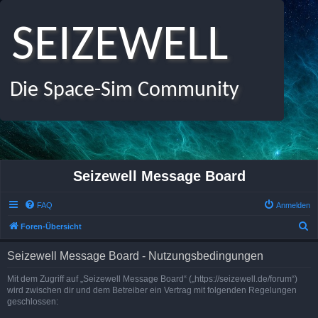
SEIZEWELL
Die Space-Sim Community
Seizewell Message Board
FAQ
Anmelden
S
Foren-Übersicht
u
Seizewell Message Board - Nutzungsbedingungen
c
h
Mit dem Zugriff auf „Seizewell Message Board“ („https://seizewell.de/forum“)
wird zwischen dir und dem Betreiber ein Vertrag mit folgenden Regelungen
e
geschlossen: