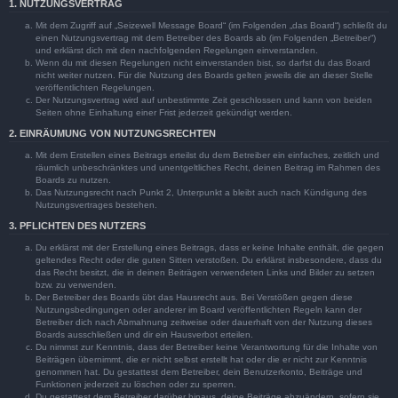
1. NUTZUNGSVERTRAG
Mit dem Zugriff auf „Seizewell Message Board“ (im Folgenden „das Board“) schließt du
einen Nutzungsvertrag mit dem Betreiber des Boards ab (im Folgenden „Betreiber“)
und erklärst dich mit den nachfolgenden Regelungen einverstanden.
Wenn du mit diesen Regelungen nicht einverstanden bist, so darfst du das Board
nicht weiter nutzen. Für die Nutzung des Boards gelten jeweils die an dieser Stelle
veröffentlichten Regelungen.
Der Nutzungsvertrag wird auf unbestimmte Zeit geschlossen und kann von beiden
Seiten ohne Einhaltung einer Frist jederzeit gekündigt werden.
2. EINRÄUMUNG VON NUTZUNGSRECHTEN
Mit dem Erstellen eines Beitrags erteilst du dem Betreiber ein einfaches, zeitlich und
räumlich unbeschränktes und unentgeltliches Recht, deinen Beitrag im Rahmen des
Boards zu nutzen.
Das Nutzungsrecht nach Punkt 2, Unterpunkt a bleibt auch nach Kündigung des
Nutzungsvertrages bestehen.
3. PFLICHTEN DES NUTZERS
Du erklärst mit der Erstellung eines Beitrags, dass er keine Inhalte enthält, die gegen
geltendes Recht oder die guten Sitten verstoßen. Du erklärst insbesondere, dass du
das Recht besitzt, die in deinen Beiträgen verwendeten Links und Bilder zu setzen
bzw. zu verwenden.
Der Betreiber des Boards übt das Hausrecht aus. Bei Verstößen gegen diese
Nutzungsbedingungen oder anderer im Board veröffentlichten Regeln kann der
Betreiber dich nach Abmahnung zeitweise oder dauerhaft von der Nutzung dieses
Boards ausschließen und dir ein Hausverbot erteilen.
Du nimmst zur Kenntnis, dass der Betreiber keine Verantwortung für die Inhalte von
Beiträgen übernimmt, die er nicht selbst erstellt hat oder die er nicht zur Kenntnis
genommen hat. Du gestattest dem Betreiber, dein Benutzerkonto, Beiträge und
Funktionen jederzeit zu löschen oder zu sperren.
Du gestattest dem Betreiber darüber hinaus, deine Beiträge abzuändern, sofern sie