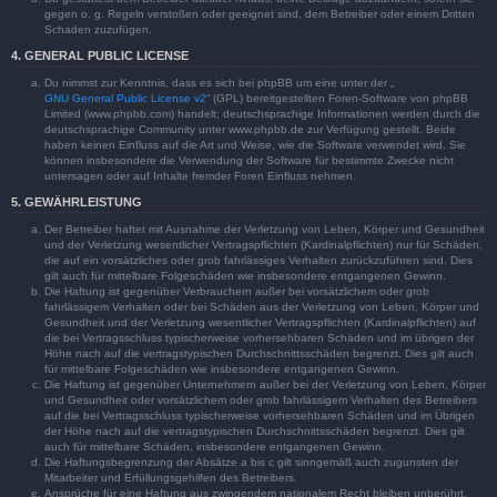
gegen o. g. Regeln verstoßen oder geeignet sind, dem Betreiber oder einem Dritten
Schaden zuzufügen.
4. GENERAL PUBLIC LICENSE
Du nimmst zur Kenntnis, dass es sich bei phpBB um eine unter der „
GNU General Public License v2
“ (GPL) bereitgestellten Foren-Software von phpBB
Limited (www.phpbb.com) handelt; deutschsprachige Informationen werden durch die
deutschsprachige Community unter www.phpbb.de zur Verfügung gestellt. Beide
haben keinen Einfluss auf die Art und Weise, wie die Software verwendet wird. Sie
können insbesondere die Verwendung der Software für bestimmte Zwecke nicht
untersagen oder auf Inhalte fremder Foren Einfluss nehmen.
5. GEWÄHRLEISTUNG
Der Betreiber haftet mit Ausnahme der Verletzung von Leben, Körper und Gesundheit
und der Verletzung wesentlicher Vertragspflichten (Kardinalpflichten) nur für Schäden,
die auf ein vorsätzliches oder grob fahrlässiges Verhalten zurückzuführen sind. Dies
gilt auch für mittelbare Folgeschäden wie insbesondere entgangenen Gewinn.
Die Haftung ist gegenüber Verbrauchern außer bei vorsätzlichem oder grob
fahrlässigem Verhalten oder bei Schäden aus der Verletzung von Leben, Körper und
Gesundheit und der Verletzung wesentlicher Vertragspflichten (Kardinalpflichten) auf
die bei Vertragsschluss typischerweise vorhersehbaren Schäden und im übrigen der
Höhe nach auf die vertragstypischen Durchschnittsschäden begrenzt. Dies gilt auch
für mittelbare Folgeschäden wie insbesondere entgangenen Gewinn.
Die Haftung ist gegenüber Unternehmern außer bei der Verletzung von Leben, Körper
und Gesundheit oder vorsätzlichem oder grob fahrlässigem Verhalten des Betreibers
auf die bei Vertragsschluss typischerweise vorhersehbaren Schäden und im Übrigen
der Höhe nach auf die vertragstypischen Durchschnittsschäden begrenzt. Dies gilt
auch für mittelbare Schäden, insbesondere entgangenen Gewinn.
Die Haftungsbegrenzung der Absätze a bis c gilt sinngemäß auch zugunsten der
Mitarbeiter und Erfüllungsgehilfen des Betreibers.
Ansprüche für eine Haftung aus zwingendem nationalem Recht bleiben unberührt.