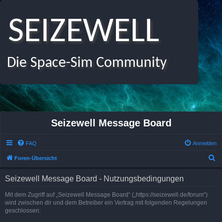
SEIZEWELL
Die Space-Sim Community
Seizewell Message Board
FAQ
Anmelden
S
Foren-Übersicht
u
Seizewell Message Board - Nutzungsbedingungen
c
h
Mit dem Zugriff auf „Seizewell Message Board“ („https://seizewell.de/forum“)
wird zwischen dir und dem Betreiber ein Vertrag mit folgenden Regelungen
e
geschlossen: