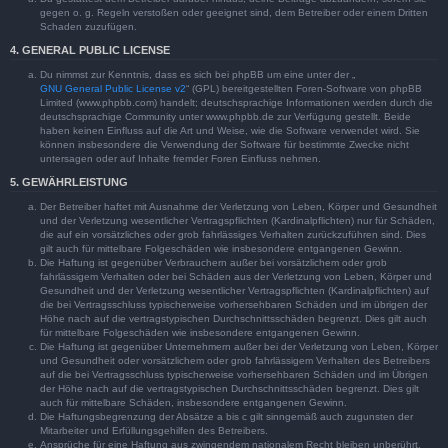
gegen o. g. Regeln verstoßen oder geeignet sind, dem Betreiber oder einem Dritten
Schaden zuzufügen.
4. GENERAL PUBLIC LICENSE
Du nimmst zur Kenntnis, dass es sich bei phpBB um eine unter der „
GNU General Public License v2
“ (GPL) bereitgestellten Foren-Software von phpBB
Limited (www.phpbb.com) handelt; deutschsprachige Informationen werden durch die
deutschsprachige Community unter www.phpbb.de zur Verfügung gestellt. Beide
haben keinen Einfluss auf die Art und Weise, wie die Software verwendet wird. Sie
können insbesondere die Verwendung der Software für bestimmte Zwecke nicht
untersagen oder auf Inhalte fremder Foren Einfluss nehmen.
5. GEWÄHRLEISTUNG
Der Betreiber haftet mit Ausnahme der Verletzung von Leben, Körper und Gesundheit
und der Verletzung wesentlicher Vertragspflichten (Kardinalpflichten) nur für Schäden,
die auf ein vorsätzliches oder grob fahrlässiges Verhalten zurückzuführen sind. Dies
gilt auch für mittelbare Folgeschäden wie insbesondere entgangenen Gewinn.
Die Haftung ist gegenüber Verbrauchern außer bei vorsätzlichem oder grob
fahrlässigem Verhalten oder bei Schäden aus der Verletzung von Leben, Körper und
Gesundheit und der Verletzung wesentlicher Vertragspflichten (Kardinalpflichten) auf
die bei Vertragsschluss typischerweise vorhersehbaren Schäden und im übrigen der
Höhe nach auf die vertragstypischen Durchschnittsschäden begrenzt. Dies gilt auch
für mittelbare Folgeschäden wie insbesondere entgangenen Gewinn.
Die Haftung ist gegenüber Unternehmern außer bei der Verletzung von Leben, Körper
und Gesundheit oder vorsätzlichem oder grob fahrlässigem Verhalten des Betreibers
auf die bei Vertragsschluss typischerweise vorhersehbaren Schäden und im Übrigen
der Höhe nach auf die vertragstypischen Durchschnittsschäden begrenzt. Dies gilt
auch für mittelbare Schäden, insbesondere entgangenen Gewinn.
Die Haftungsbegrenzung der Absätze a bis c gilt sinngemäß auch zugunsten der
Mitarbeiter und Erfüllungsgehilfen des Betreibers.
Ansprüche für eine Haftung aus zwingendem nationalem Recht bleiben unberührt.