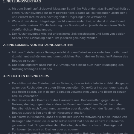
1. NUTZUNGSVERTRAG
Mit dem Zugriff auf „Seizewell Message Board“ (im Folgenden „das Board“) schließt du
einen Nutzungsvertrag mit dem Betreiber des Boards ab (im Folgenden „Betreiber“)
und erklärst dich mit den nachfolgenden Regelungen einverstanden.
Wenn du mit diesen Regelungen nicht einverstanden bist, so darfst du das Board
nicht weiter nutzen. Für die Nutzung des Boards gelten jeweils die an dieser Stelle
veröffentlichten Regelungen.
Der Nutzungsvertrag wird auf unbestimmte Zeit geschlossen und kann von beiden
Seiten ohne Einhaltung einer Frist jederzeit gekündigt werden.
2. EINRÄUMUNG VON NUTZUNGSRECHTEN
Mit dem Erstellen eines Beitrags erteilst du dem Betreiber ein einfaches, zeitlich und
räumlich unbeschränktes und unentgeltliches Recht, deinen Beitrag im Rahmen des
Boards zu nutzen.
Das Nutzungsrecht nach Punkt 2, Unterpunkt a bleibt auch nach Kündigung des
Nutzungsvertrages bestehen.
3. PFLICHTEN DES NUTZERS
Du erklärst mit der Erstellung eines Beitrags, dass er keine Inhalte enthält, die gegen
geltendes Recht oder die guten Sitten verstoßen. Du erklärst insbesondere, dass du
das Recht besitzt, die in deinen Beiträgen verwendeten Links und Bilder zu setzen
bzw. zu verwenden.
Der Betreiber des Boards übt das Hausrecht aus. Bei Verstößen gegen diese
Nutzungsbedingungen oder anderer im Board veröffentlichten Regeln kann der
Betreiber dich nach Abmahnung zeitweise oder dauerhaft von der Nutzung dieses
Boards ausschließen und dir ein Hausverbot erteilen.
Du nimmst zur Kenntnis, dass der Betreiber keine Verantwortung für die Inhalte von
Beiträgen übernimmt, die er nicht selbst erstellt hat oder die er nicht zur Kenntnis
genommen hat. Du gestattest dem Betreiber, dein Benutzerkonto, Beiträge und
Funktionen jederzeit zu löschen oder zu sperren.
Du gestattest dem Betreiber darüber hinaus, deine Beiträge abzuändern, sofern sie