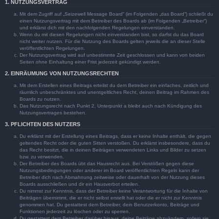
1. NUTZUNGSVERTRAG
Mit dem Zugriff auf „Seizewell Message Board“ (im Folgenden „das Board“) schließt du
einen Nutzungsvertrag mit dem Betreiber des Boards ab (im Folgenden „Betreiber“)
und erklärst dich mit den nachfolgenden Regelungen einverstanden.
Wenn du mit diesen Regelungen nicht einverstanden bist, so darfst du das Board
nicht weiter nutzen. Für die Nutzung des Boards gelten jeweils die an dieser Stelle
veröffentlichten Regelungen.
Der Nutzungsvertrag wird auf unbestimmte Zeit geschlossen und kann von beiden
Seiten ohne Einhaltung einer Frist jederzeit gekündigt werden.
2. EINRÄUMUNG VON NUTZUNGSRECHTEN
Mit dem Erstellen eines Beitrags erteilst du dem Betreiber ein einfaches, zeitlich und
räumlich unbeschränktes und unentgeltliches Recht, deinen Beitrag im Rahmen des
Boards zu nutzen.
Das Nutzungsrecht nach Punkt 2, Unterpunkt a bleibt auch nach Kündigung des
Nutzungsvertrages bestehen.
3. PFLICHTEN DES NUTZERS
Du erklärst mit der Erstellung eines Beitrags, dass er keine Inhalte enthält, die gegen
geltendes Recht oder die guten Sitten verstoßen. Du erklärst insbesondere, dass du
das Recht besitzt, die in deinen Beiträgen verwendeten Links und Bilder zu setzen
bzw. zu verwenden.
Der Betreiber des Boards übt das Hausrecht aus. Bei Verstößen gegen diese
Nutzungsbedingungen oder anderer im Board veröffentlichten Regeln kann der
Betreiber dich nach Abmahnung zeitweise oder dauerhaft von der Nutzung dieses
Boards ausschließen und dir ein Hausverbot erteilen.
Du nimmst zur Kenntnis, dass der Betreiber keine Verantwortung für die Inhalte von
Beiträgen übernimmt, die er nicht selbst erstellt hat oder die er nicht zur Kenntnis
genommen hat. Du gestattest dem Betreiber, dein Benutzerkonto, Beiträge und
Funktionen jederzeit zu löschen oder zu sperren.
Du gestattest dem Betreiber darüber hinaus, deine Beiträge abzuändern, sofern sie