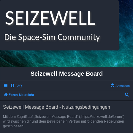
SEIZEWELL
Die Space-Sim Community
Seizewell Message Board
FAQ
Anmelden
S
Foren-Übersicht
u
Seizewell Message Board - Nutzungsbedingungen
c
h
Mit dem Zugriff auf „Seizewell Message Board“ („https://seizewell.de/forum“)
wird zwischen dir und dem Betreiber ein Vertrag mit folgenden Regelungen
e
geschlossen: