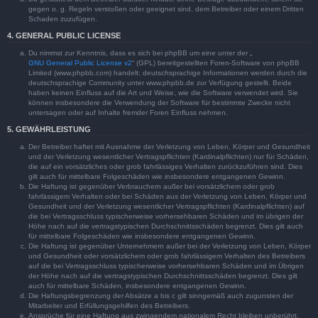
gegen o. g. Regeln verstoßen oder geeignet sind, dem Betreiber oder einem Dritten
Schaden zuzufügen.
4. GENERAL PUBLIC LICENSE
Du nimmst zur Kenntnis, dass es sich bei phpBB um eine unter der „
GNU General Public License v2
“ (GPL) bereitgestellten Foren-Software von phpBB
Limited (www.phpbb.com) handelt; deutschsprachige Informationen werden durch die
deutschsprachige Community unter www.phpbb.de zur Verfügung gestellt. Beide
haben keinen Einfluss auf die Art und Weise, wie die Software verwendet wird. Sie
können insbesondere die Verwendung der Software für bestimmte Zwecke nicht
untersagen oder auf Inhalte fremder Foren Einfluss nehmen.
5. GEWÄHRLEISTUNG
Der Betreiber haftet mit Ausnahme der Verletzung von Leben, Körper und Gesundheit
und der Verletzung wesentlicher Vertragspflichten (Kardinalpflichten) nur für Schäden,
die auf ein vorsätzliches oder grob fahrlässiges Verhalten zurückzuführen sind. Dies
gilt auch für mittelbare Folgeschäden wie insbesondere entgangenen Gewinn.
Die Haftung ist gegenüber Verbrauchern außer bei vorsätzlichem oder grob
fahrlässigem Verhalten oder bei Schäden aus der Verletzung von Leben, Körper und
Gesundheit und der Verletzung wesentlicher Vertragspflichten (Kardinalpflichten) auf
die bei Vertragsschluss typischerweise vorhersehbaren Schäden und im übrigen der
Höhe nach auf die vertragstypischen Durchschnittsschäden begrenzt. Dies gilt auch
für mittelbare Folgeschäden wie insbesondere entgangenen Gewinn.
Die Haftung ist gegenüber Unternehmern außer bei der Verletzung von Leben, Körper
und Gesundheit oder vorsätzlichem oder grob fahrlässigem Verhalten des Betreibers
auf die bei Vertragsschluss typischerweise vorhersehbaren Schäden und im Übrigen
der Höhe nach auf die vertragstypischen Durchschnittsschäden begrenzt. Dies gilt
auch für mittelbare Schäden, insbesondere entgangenen Gewinn.
Die Haftungsbegrenzung der Absätze a bis c gilt sinngemäß auch zugunsten der
Mitarbeiter und Erfüllungsgehilfen des Betreibers.
Ansprüche für eine Haftung aus zwingendem nationalem Recht bleiben unberührt.