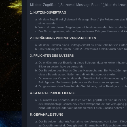
Mit dem Zugriff auf „Seizewell Message Board“ („https://seize
1. NUTZUNGSVERTRAG
Mit dem Zugriff auf „Seizewell Message Board“ (im Folgenden „das 
einverstanden.
Wenn du mit diesen Regelungen nicht einverstanden bist, so darfst 
Der Nutzungsvertrag wird auf unbestimmte Zeit geschlossen und kan
2. EINRÄUMUNG VON NUTZUNGSRECHTEN
Mit dem Erstellen eines Beitrags erteilst du dem Betreiber ein ein
Das Nutzungsrecht nach Punkt 2, Unterpunkt a bleibt auch nach 
3. PFLICHTEN DES NUTZERS
Du erklärst mit der Erstellung eines Beitrags, dass er keine Inhalt
Bilder zu setzen bzw. zu verwenden.
Der Betreiber des Boards übt das Hausrecht aus. Bei Verstößen g
dieses Boards ausschließen und dir ein Hausverbot erteilen.
Du nimmst zur Kenntnis, dass der Betreiber keine Verantwortung für 
Beiträge und Funktionen jederzeit zu löschen oder zu sperren.
Du gestattest dem Betreiber darüber hinaus, deine Beiträge abzuä
4. GENERAL PUBLIC LICENSE
Du nimmst zur Kenntnis, dass es sich bei phpBB um eine unter der 
deutschsprachige Community unter www.phpbb.de zur Verfügung gest
nicht untersagen oder auf Inhalte fremder Foren Einfluss nehmen.
5. GEWÄHRLEISTUNG
Der Betreiber haftet mit Ausnahme der Verletzung von Leben, Körper
zurückzuführen sind. Dies gilt auch für mittelbare Folgeschäden 