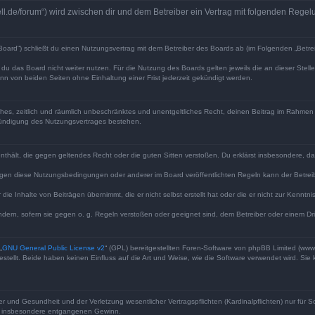
well.de/forum“) wird zwischen dir und dem Betreiber ein Vertrag mit folgenden Reg
Board“) schließt du einen Nutzungsvertrag mit dem Betreiber des Boards ab (im Folgenden „Betre
du das Board nicht weiter nutzen. Für die Nutzung des Boards gelten jeweils die an dieser Stell
n von beiden Seiten ohne Einhaltung einer Frist jederzeit gekündigt werden.
faches, zeitlich und räumlich unbeschränktes und unentgeltliches Recht, deinen Beitrag im Rahme
Kündigung des Nutzungsvertrages bestehen.
e enthält, die gegen geltendes Recht oder die guten Sitten verstoßen. Du erklärst insbesondere, 
egen diese Nutzungsbedingungen oder anderer im Board veröffentlichten Regeln kann der Betre
die Inhalte von Beiträgen übernimmt, die er nicht selbst erstellt hat oder die er nicht zur Kenn
ndern, sofern sie gegen o. g. Regeln verstoßen oder geeignet sind, dem Betreiber oder einem D
„
GNU General Public License v2
“ (GPL) bereitgestellten Foren-Software von phpBB Limited (ww
ellt. Beide haben keinen Einfluss auf die Art und Weise, wie die Software verwendet wird. Si
 und Gesundheit und der Verletzung wesentlicher Vertragspflichten (Kardinalpflichten) nur für Sc
wie insbesondere entgangenen Gewinn.