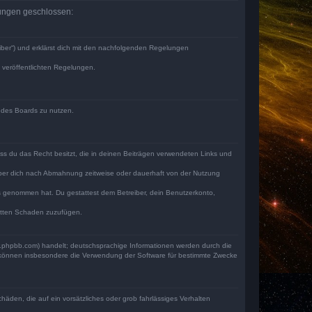
elungen geschlossen:
iber“) und erklärst dich mit den nachfolgenden Regelungen
e veröffentlichten Regelungen.
n des Boards zu nutzen.
dass du das Recht besitzt, die in deinen Beiträgen verwendeten Links und
iber dich nach Abmahnung zeitweise oder dauerhaft von der Nutzung
tnis genommen hat. Du gestattest dem Betreiber, dein Benutzerkonto,
ritten Schaden zuzufügen.
w.phpbb.com) handelt; deutschsprachige Informationen werden durch die
e können insbesondere die Verwendung der Software für bestimmte Zwecke
häden, die auf ein vorsätzliches oder grob fahrlässiges Verhalten