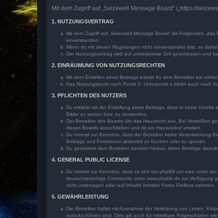
Mit dem Zugriff auf „Seizewell Message Board“ („https://seize
1. NUTZUNGSVERTRAG
Mit dem Zugriff auf „Seizewell Message Board“ (im Folgenden „das 
einverstanden.
Wenn du mit diesen Regelungen nicht einverstanden bist, so darfst 
Der Nutzungsvertrag wird auf unbestimmte Zeit geschlossen und kan
2. EINRÄUMUNG VON NUTZUNGSRECHTEN
Mit dem Erstellen eines Beitrags erteilst du dem Betreiber ein ein
Das Nutzungsrecht nach Punkt 2, Unterpunkt a bleibt auch nach 
3. PFLICHTEN DES NUTZERS
Du erklärst mit der Erstellung eines Beitrags, dass er keine Inhalt
Bilder zu setzen bzw. zu verwenden.
Der Betreiber des Boards übt das Hausrecht aus. Bei Verstößen g
dieses Boards ausschließen und dir ein Hausverbot erteilen.
Du nimmst zur Kenntnis, dass der Betreiber keine Verantwortung für 
Beiträge und Funktionen jederzeit zu löschen oder zu sperren.
Du gestattest dem Betreiber darüber hinaus, deine Beiträge abzuä
4. GENERAL PUBLIC LICENSE
Du nimmst zur Kenntnis, dass es sich bei phpBB um eine unter der 
deutschsprachige Community unter www.phpbb.de zur Verfügung gest
nicht untersagen oder auf Inhalte fremder Foren Einfluss nehmen.
5. GEWÄHRLEISTUNG
Der Betreiber haftet mit Ausnahme der Verletzung von Leben, Körper
zurückzuführen sind. Dies gilt auch für mittelbare Folgeschäden 