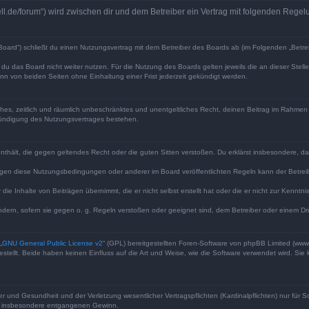
well.de/forum“) wird zwischen dir und dem Betreiber ein Vertrag mit folgenden Reg
Board“) schließt du einen Nutzungsvertrag mit dem Betreiber des Boards ab (im Folgenden „Betre
du das Board nicht weiter nutzen. Für die Nutzung des Boards gelten jeweils die an dieser Stell
n von beiden Seiten ohne Einhaltung einer Frist jederzeit gekündigt werden.
faches, zeitlich und räumlich unbeschränktes und unentgeltliches Recht, deinen Beitrag im Rahme
Kündigung des Nutzungsvertrages bestehen.
e enthält, die gegen geltendes Recht oder die guten Sitten verstoßen. Du erklärst insbesondere, 
egen diese Nutzungsbedingungen oder anderer im Board veröffentlichten Regeln kann der Betre
die Inhalte von Beiträgen übernimmt, die er nicht selbst erstellt hat oder die er nicht zur Kenn
ndern, sofern sie gegen o. g. Regeln verstoßen oder geeignet sind, dem Betreiber oder einem D
„
GNU General Public License v2
“ (GPL) bereitgestellten Foren-Software von phpBB Limited (ww
ellt. Beide haben keinen Einfluss auf die Art und Weise, wie die Software verwendet wird. Si
 und Gesundheit und der Verletzung wesentlicher Vertragspflichten (Kardinalpflichten) nur für Sc
wie insbesondere entgangenen Gewinn.