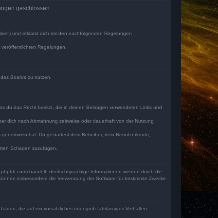
elungen geschlossen:
iber“) und erklärst dich mit den nachfolgenden Regelungen
e veröffentlichten Regelungen.
n des Boards zu nutzen.
dass du das Recht besitzt, die in deinen Beiträgen verwendeten Links und
iber dich nach Abmahnung zeitweise oder dauerhaft von der Nutzung
tnis genommen hat. Du gestattest dem Betreiber, dein Benutzerkonto,
ritten Schaden zuzufügen.
w.phpbb.com) handelt; deutschsprachige Informationen werden durch die
e können insbesondere die Verwendung der Software für bestimmte Zwecke
häden, die auf ein vorsätzliches oder grob fahrlässiges Verhalten