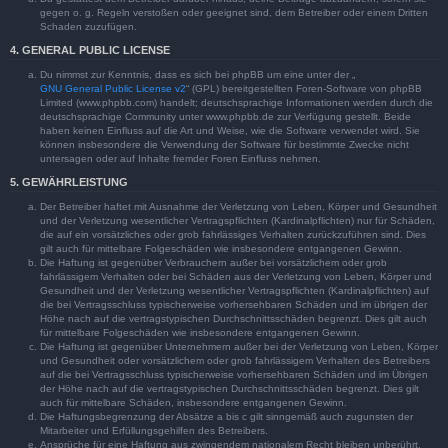
gegen o. g. Regeln verstoßen oder geeignet sind, dem Betreiber oder einem Dritten
Schaden zuzufügen.
4. GENERAL PUBLIC LICENSE
Du nimmst zur Kenntnis, dass es sich bei phpBB um eine unter der „
GNU General Public License v2
“ (GPL) bereitgestellten Foren-Software von phpBB
Limited (www.phpbb.com) handelt; deutschsprachige Informationen werden durch die
deutschsprachige Community unter www.phpbb.de zur Verfügung gestellt. Beide
haben keinen Einfluss auf die Art und Weise, wie die Software verwendet wird. Sie
können insbesondere die Verwendung der Software für bestimmte Zwecke nicht
untersagen oder auf Inhalte fremder Foren Einfluss nehmen.
5. GEWÄHRLEISTUNG
Der Betreiber haftet mit Ausnahme der Verletzung von Leben, Körper und Gesundheit
und der Verletzung wesentlicher Vertragspflichten (Kardinalpflichten) nur für Schäden,
die auf ein vorsätzliches oder grob fahrlässiges Verhalten zurückzuführen sind. Dies
gilt auch für mittelbare Folgeschäden wie insbesondere entgangenen Gewinn.
Die Haftung ist gegenüber Verbrauchern außer bei vorsätzlichem oder grob
fahrlässigem Verhalten oder bei Schäden aus der Verletzung von Leben, Körper und
Gesundheit und der Verletzung wesentlicher Vertragspflichten (Kardinalpflichten) auf
die bei Vertragsschluss typischerweise vorhersehbaren Schäden und im übrigen der
Höhe nach auf die vertragstypischen Durchschnittsschäden begrenzt. Dies gilt auch
für mittelbare Folgeschäden wie insbesondere entgangenen Gewinn.
Die Haftung ist gegenüber Unternehmern außer bei der Verletzung von Leben, Körper
und Gesundheit oder vorsätzlichem oder grob fahrlässigem Verhalten des Betreibers
auf die bei Vertragsschluss typischerweise vorhersehbaren Schäden und im Übrigen
der Höhe nach auf die vertragstypischen Durchschnittsschäden begrenzt. Dies gilt
auch für mittelbare Schäden, insbesondere entgangenen Gewinn.
Die Haftungsbegrenzung der Absätze a bis c gilt sinngemäß auch zugunsten der
Mitarbeiter und Erfüllungsgehilfen des Betreibers.
Ansprüche für eine Haftung aus zwingendem nationalem Recht bleiben unberührt.