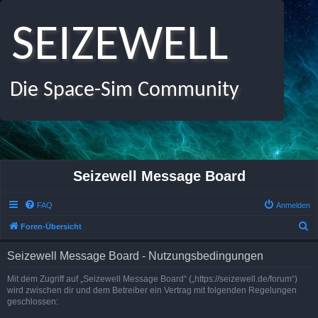
SEIZEWELL
Die Space-Sim Community
Seizewell Message Board
FAQ
Anmelden
S
Foren-Übersicht
u
Seizewell Message Board - Nutzungsbedingungen
c
h
Mit dem Zugriff auf „Seizewell Message Board“ („https://seizewell.de/forum“)
wird zwischen dir und dem Betreiber ein Vertrag mit folgenden Regelungen
e
geschlossen: