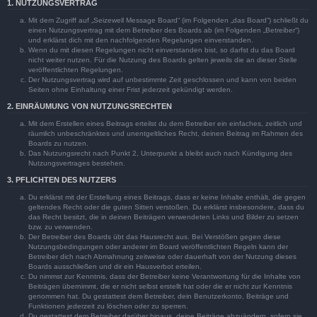
1. NUTZUNGSVERTRAG
Mit dem Zugriff auf „Seizewell Message Board“ (im Folgenden „das Board“) schließt du
einen Nutzungsvertrag mit dem Betreiber des Boards ab (im Folgenden „Betreiber“)
und erklärst dich mit den nachfolgenden Regelungen einverstanden.
Wenn du mit diesen Regelungen nicht einverstanden bist, so darfst du das Board
nicht weiter nutzen. Für die Nutzung des Boards gelten jeweils die an dieser Stelle
veröffentlichten Regelungen.
Der Nutzungsvertrag wird auf unbestimmte Zeit geschlossen und kann von beiden
Seiten ohne Einhaltung einer Frist jederzeit gekündigt werden.
2. EINRÄUMUNG VON NUTZUNGSRECHTEN
Mit dem Erstellen eines Beitrags erteilst du dem Betreiber ein einfaches, zeitlich und
räumlich unbeschränktes und unentgeltliches Recht, deinen Beitrag im Rahmen des
Boards zu nutzen.
Das Nutzungsrecht nach Punkt 2, Unterpunkt a bleibt auch nach Kündigung des
Nutzungsvertrages bestehen.
3. PFLICHTEN DES NUTZERS
Du erklärst mit der Erstellung eines Beitrags, dass er keine Inhalte enthält, die gegen
geltendes Recht oder die guten Sitten verstoßen. Du erklärst insbesondere, dass du
das Recht besitzt, die in deinen Beiträgen verwendeten Links und Bilder zu setzen
bzw. zu verwenden.
Der Betreiber des Boards übt das Hausrecht aus. Bei Verstößen gegen diese
Nutzungsbedingungen oder anderer im Board veröffentlichten Regeln kann der
Betreiber dich nach Abmahnung zeitweise oder dauerhaft von der Nutzung dieses
Boards ausschließen und dir ein Hausverbot erteilen.
Du nimmst zur Kenntnis, dass der Betreiber keine Verantwortung für die Inhalte von
Beiträgen übernimmt, die er nicht selbst erstellt hat oder die er nicht zur Kenntnis
genommen hat. Du gestattest dem Betreiber, dein Benutzerkonto, Beiträge und
Funktionen jederzeit zu löschen oder zu sperren.
Du gestattest dem Betreiber darüber hinaus, deine Beiträge abzuändern, sofern sie