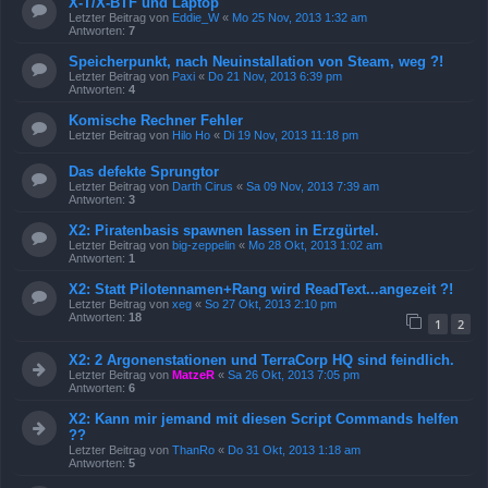
X-T/X-BTF und Laptop
Letzter Beitrag von
Eddie_W
«
Mo 25 Nov, 2013 1:32 am
Antworten:
7
Speicherpunkt, nach Neuinstallation von Steam, weg ?!
Letzter Beitrag von
Paxi
«
Do 21 Nov, 2013 6:39 pm
Antworten:
4
Komische Rechner Fehler
Letzter Beitrag von
Hilo Ho
«
Di 19 Nov, 2013 11:18 pm
Das defekte Sprungtor
Letzter Beitrag von
Darth Cirus
«
Sa 09 Nov, 2013 7:39 am
Antworten:
3
X2: Piratenbasis spawnen lassen in Erzgürtel.
Letzter Beitrag von
big-zeppelin
«
Mo 28 Okt, 2013 1:02 am
Antworten:
1
X2: Statt Pilotennamen+Rang wird ReadText...angezeit ?!
Letzter Beitrag von
xeg
«
So 27 Okt, 2013 2:10 pm
Antworten:
18
1
2
X2: 2 Argonenstationen und TerraCorp HQ sind feindlich.
Letzter Beitrag von
MatzeR
«
Sa 26 Okt, 2013 7:05 pm
Antworten:
6
X2: Kann mir jemand mit diesen Script Commands helfen
??
Letzter Beitrag von
ThanRo
«
Do 31 Okt, 2013 1:18 am
Antworten:
5