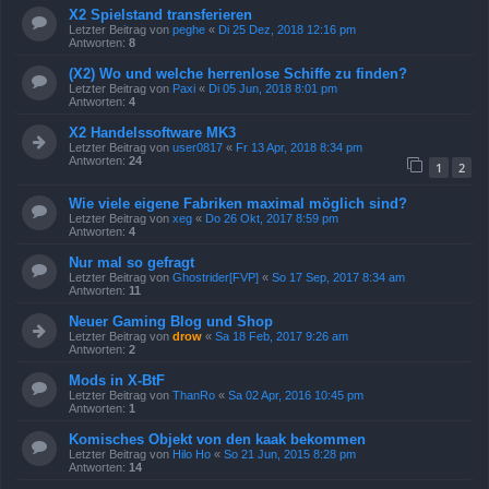
X2 Spielstand transferieren
Letzter Beitrag von
peghe
«
Di 25 Dez, 2018 12:16 pm
Antworten:
8
(X2) Wo und welche herrenlose Schiffe zu finden?
Letzter Beitrag von
Paxi
«
Di 05 Jun, 2018 8:01 pm
Antworten:
4
X2 Handelssoftware MK3
Letzter Beitrag von
user0817
«
Fr 13 Apr, 2018 8:34 pm
Antworten:
24
1
2
Wie viele eigene Fabriken maximal möglich sind?
Letzter Beitrag von
xeg
«
Do 26 Okt, 2017 8:59 pm
Antworten:
4
Nur mal so gefragt
Letzter Beitrag von
Ghostrider[FVP]
«
So 17 Sep, 2017 8:34 am
Antworten:
11
Neuer Gaming Blog und Shop
Letzter Beitrag von
drow
«
Sa 18 Feb, 2017 9:26 am
Antworten:
2
Mods in X-BtF
Letzter Beitrag von
ThanRo
«
Sa 02 Apr, 2016 10:45 pm
Antworten:
1
Komisches Objekt von den kaak bekommen
Letzter Beitrag von
Hilo Ho
«
So 21 Jun, 2015 8:28 pm
Antworten:
14