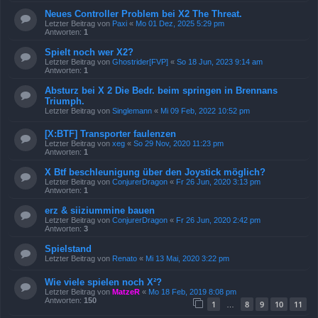
Neues Controller Problem bei X2 The Threat.
Letzter Beitrag von
Paxi
«
Mo 01 Dez, 2025 5:29 pm
Antworten:
1
Spielt noch wer X2?
Letzter Beitrag von
Ghostrider[FVP]
«
So 18 Jun, 2023 9:14 am
Antworten:
1
Absturz bei X 2 Die Bedr. beim springen in Brennans
Triumph.
Letzter Beitrag von
Singlemann
«
Mi 09 Feb, 2022 10:52 pm
[X:BTF] Transporter faulenzen
Letzter Beitrag von
xeg
«
So 29 Nov, 2020 11:23 pm
Antworten:
1
X Btf beschleunigung über den Joystick möglich?
Letzter Beitrag von
ConjurerDragon
«
Fr 26 Jun, 2020 3:13 pm
Antworten:
1
erz & siiziummine bauen
Letzter Beitrag von
ConjurerDragon
«
Fr 26 Jun, 2020 2:42 pm
Antworten:
3
Spielstand
Letzter Beitrag von
Renato
«
Mi 13 Mai, 2020 3:22 pm
Wie viele spielen noch X²?
Letzter Beitrag von
MatzeR
«
Mo 18 Feb, 2019 8:08 pm
Antworten:
150
1
8
9
10
11
…