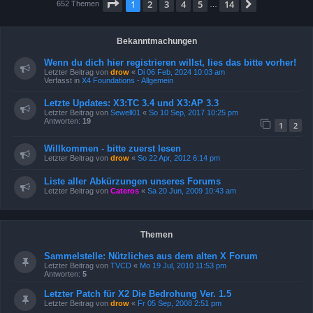
Seite
1
von
14
1
2
3
4
5
14
Nächste
652 Themen
…
Bekanntmachungen
Wenn du dich hier registrieren willst, lies das bitte vorher!
Letzter Beitrag von
drow
«
Di 06 Feb, 2024 10:03 am
Verfasst in
X4 Foundations - Allgemein
Letzte Updates: X3:TC 3.4 und X3:AP 3.3
Letzter Beitrag von
Sewell01
«
So 10 Sep, 2017 10:25 pm
Antworten:
19
1
2
Willkommen - bitte zuerst lesen
Letzter Beitrag von
drow
«
So 22 Apr, 2012 6:14 pm
Liste aller Abkürzungen unseres Forums
Letzter Beitrag von
Cateros
«
Sa 20 Jun, 2009 10:43 am
Themen
Sammelstelle: Nützliches aus dem alten X Forum
Letzter Beitrag von
TVCD
«
Mo 19 Jul, 2010 11:53 pm
Antworten:
5
Letzter Patch für X2 Die Bedrohung Ver. 1.5
Letzter Beitrag von
drow
«
Fr 05 Sep, 2008 2:51 pm