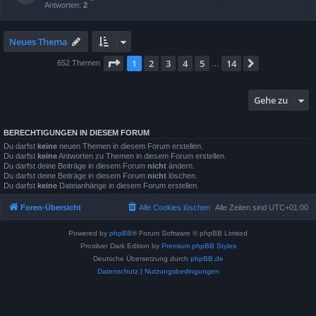
Antworten:
2
Neues Thema
Seite
1
von
14
1
2
3
4
5
14
Nächste
652 Themen
…
Gehe zu
BERECHTIGUNGEN IN DIESEM FORUM
Du darfst
keine
neuen Themen in diesem Forum erstellen.
Du darfst
keine
Antworten zu Themen in diesem Forum erstellen.
Du darfst deine Beiträge in diesem Forum
nicht
ändern.
Du darfst deine Beiträge in diesem Forum
nicht
löschen.
Du darfst
keine
Dateianhänge in diesem Forum erstellen.
Foren-Übersicht
Alle Cookies löschen
Alle Zeiten sind
UTC+01:00
Powered by
phpBB
® Forum Software © phpBB Limited
Prosilver Dark Edition by
Premium phpBB Styles
Deutsche Übersetzung durch
phpBB.de
Datenschutz
|
Nutzungsbedingungen