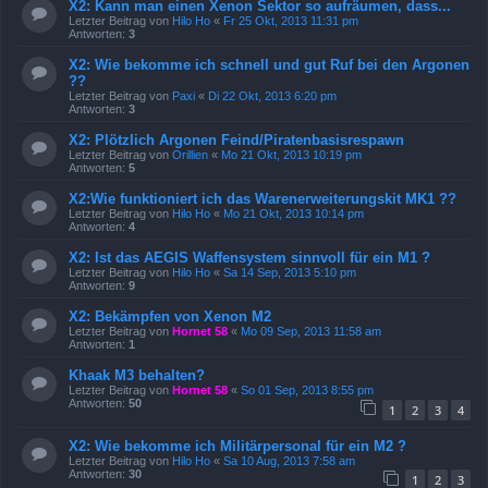
X2: Kann man einen Xenon Sektor so aufräumen, dass...
Letzter Beitrag von
Hilo Ho
«
Fr 25 Okt, 2013 11:31 pm
Antworten:
3
X2: Wie bekomme ich schnell und gut Ruf bei den Argonen
??
Letzter Beitrag von
Paxi
«
Di 22 Okt, 2013 6:20 pm
Antworten:
3
X2: Plötzlich Argonen Feind/Piratenbasisrespawn
Letzter Beitrag von
Orillien
«
Mo 21 Okt, 2013 10:19 pm
Antworten:
5
X2:Wie funktioniert ich das Warenerweiterungskit MK1 ??
Letzter Beitrag von
Hilo Ho
«
Mo 21 Okt, 2013 10:14 pm
Antworten:
4
X2: Ist das AEGIS Waffensystem sinnvoll für ein M1 ?
Letzter Beitrag von
Hilo Ho
«
Sa 14 Sep, 2013 5:10 pm
Antworten:
9
X2: Bekämpfen von Xenon M2
Letzter Beitrag von
Hornet 58
«
Mo 09 Sep, 2013 11:58 am
Antworten:
1
Khaak M3 behalten?
Letzter Beitrag von
Hornet 58
«
So 01 Sep, 2013 8:55 pm
Antworten:
50
1
2
3
4
X2: Wie bekomme ich Militärpersonal für ein M2 ?
Letzter Beitrag von
Hilo Ho
«
Sa 10 Aug, 2013 7:58 am
Antworten:
30
1
2
3