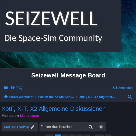
SEIZEWELL
Die Space-Sim Community
Seizewell Message Board
FAQ
Anmelden
S
Foren-Übersicht
Forum für X2 Die Bedrohung, X Beyond the Frontier und X-Tension
XbtF, X-T, X2 Allgemeine Diskussionen
u
XbtF, X-T, X2 Allgemeine Diskussionen
c
Moderator:
Moderatoren
h
Suche
Erweiterte Suche
e
Neues Thema