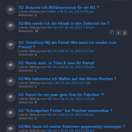
X2: Brauche ich Militärpersonal für ein M1 ?
Letzter Beitrag von
Orillien
«
Mi 31 Jul, 2013 8:55 pm
Antworten:
2
X2-Wie werde ich die Khaak in den Sektoren los ?
Letzter Beitrag von
Hilo Ho
«
Fr 26 Jul, 2013 7:58 pm
Antworten:
16
1
2
X2: TerraCorp HQ als Feind! Wie werd ich wieder zum
Freund ?
Letzter Beitrag von
Hilo Ho
«
Mi 24 Jul, 2013 6:37 pm
Antworten:
4
X2: Novas auto. in Titan & raus für Kampf
Letzter Beitrag von
Hilo Ho
«
Mi 24 Jul, 2013 6:35 pm
Antworten:
1
X2-WIe bekomme ich Waffen auf den Boron Rochen ?
Letzter Beitrag von
xeg
«
Mo 22 Jul, 2013 9:27 pm
Antworten:
1
X2: Kennt ihr ein paar gute Orte für Fabriken ?!
Letzter Beitrag von
Hilo Ho
«
Sa 13 Jul, 2013 3:04 pm
Antworten:
8
X2-"Schnäpchen Finder" bei Frachter verwendbar ?
Letzter Beitrag von
Hilo Ho
«
Mi 03 Jul, 2013 5:40 pm
Antworten:
2
X2:Wie lasse ich meine Stationen gegenseitig versorgen ?
Letzter Beitrag von
Hilo Ho
«
Mi 03 Jul, 2013 5:38 pm