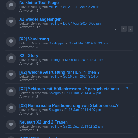
Ne kleine Tool Frage
Letzter Beitrag von
Hilo Ho
«
So 21 Jun, 2015 8:25 pm
Antworten:
3
X2 wieder angefangen
Letzter Beitrag von
Hilo Ho
«
Do 07 Aug, 2014 6:06 pm
Antworten:
17
1
2
[X2] Verwirrung
Letzter Beitrag von
SoulRipper
«
Sa 24 Mai, 2014 10:39 pm
Antworten:
2
X2 - Story
Letzter Beitrag von
tommigs
«
Mi 05 Mär, 2014 12:31 pm
Antworten:
5
[X2] Welche Ausrüstung für HEK Piloten ?
Letzter Beitrag von
Hilo Ho
«
So 19 Jan, 2014 9:14 pm
Antworten:
9
[X2] Sektoren mit Hüllenfressern - Sperrgebiete oder ... ?
Letzter Beitrag von
Solagon
«
Fr 17 Jan, 2014 4:57 pm
Antworten:
3
[X2] Numerische Positionierung von Stationen etc.?
Letzter Beitrag von
Solagon
«
Fr 17 Jan, 2014 4:07 pm
Antworten:
5
Neustart X2 und 2 Fragen
Letzter Beitrag von
Hilo Ho
«
Sa 21 Dez, 2013 11:22 am
Antworten:
11