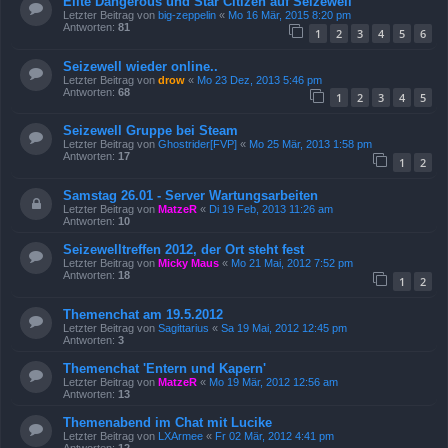
Elite Dangerous und Star Citizen auf Seizewell
Letzter Beitrag von
big-zeppelin
«
Mo 16 Mär, 2015 8:20 pm
Antworten:
81
1
2
3
4
5
6
Seizewell wieder online..
Letzter Beitrag von
drow
«
Mo 23 Dez, 2013 5:46 pm
Antworten:
68
1
2
3
4
5
Seizewell Gruppe bei Steam
Letzter Beitrag von
Ghostrider[FVP]
«
Mo 25 Mär, 2013 1:58 pm
Antworten:
17
1
2
Samstag 26.01 - Server Wartungsarbeiten
Letzter Beitrag von
MatzeR
«
Di 19 Feb, 2013 11:26 am
Antworten:
10
Seizewelltreffen 2012, der Ort steht fest
Letzter Beitrag von
Micky Maus
«
Mo 21 Mai, 2012 7:52 pm
Antworten:
18
1
2
Themenchat am 19.5.2012
Letzter Beitrag von
Sagittarius
«
Sa 19 Mai, 2012 12:45 pm
Antworten:
3
Themenchat 'Entern und Kapern'
Letzter Beitrag von
MatzeR
«
Mo 19 Mär, 2012 12:56 am
Antworten:
13
Themenabend im Chat mit Lucike
Letzter Beitrag von
LXArmee
«
Fr 02 Mär, 2012 4:41 pm
Antworten:
12