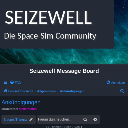
SEIZEWELL
Die Space-Sim Community
Seizewell Message Board
FAQ
Anmelden
S
Foren-Übersicht
Allgemeines
Ankündigungen
u
Ankündigungen
c
Moderator:
Moderatoren
h
Suche
Erweiterte Suche
e
Neues Thema
14 Themen • Seite
1
von
1