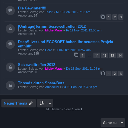
Die Gewinner!!!!
Letzter Beitrag von
Tailor
«
Mi 15 Feb, 2012 7:32 am
Antworten:
34
1
2
3
[Umfrage]Termin Seizewelltreffen 2012
Letzter Beitrag von
Micky Maus
«
Fr 11 Nov, 2011 12:05 am
Antworten:
8
DeepSilver und EGOSOFT haben ihr neuestes Projekt
enthüllt
Letzter Beitrag von
Core
«
Di 04 Okt, 2011 10:57 am
Antworten:
198
1
11
12
13
14
…
Seizewelltreffen 2012
Letzter Beitrag von
Micky Maus
«
Do 15 Sep, 2011 11:08 pm
Antworten:
30
1
2
3
Threads durch Spam-Bots
Letzter Beitrag von
Amadeusl
«
Sa 10 Feb, 2007 3:58 pm
Neues Thema
14 Themen • Seite
1
von
1
Gehe zu