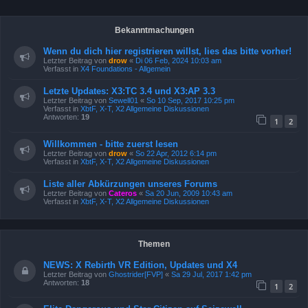
Bekanntmachungen
Wenn du dich hier registrieren willst, lies das bitte vorher!
Letzter Beitrag von
drow
«
Di 06 Feb, 2024 10:03 am
Verfasst in
X4 Foundations - Allgemein
Letzte Updates: X3:TC 3.4 und X3:AP 3.3
Letzter Beitrag von
Sewell01
«
So 10 Sep, 2017 10:25 pm
Verfasst in
XbtF, X-T, X2 Allgemeine Diskussionen
Antworten:
19
1
2
Willkommen - bitte zuerst lesen
Letzter Beitrag von
drow
«
So 22 Apr, 2012 6:14 pm
Verfasst in
XbtF, X-T, X2 Allgemeine Diskussionen
Liste aller Abkürzungen unseres Forums
Letzter Beitrag von
Cateros
«
Sa 20 Jun, 2009 10:43 am
Verfasst in
XbtF, X-T, X2 Allgemeine Diskussionen
Themen
NEWS: X Rebirth VR Edition, Updates und X4
Letzter Beitrag von
Ghostrider[FVP]
«
Sa 29 Jul, 2017 1:42 pm
Antworten:
18
1
2