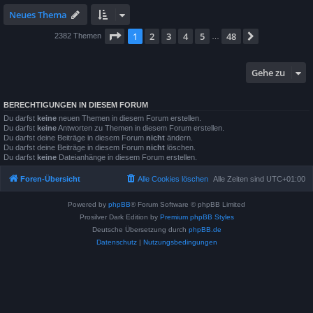
Neues Thema
Seite
1
von
48
1
2
3
4
5
48
Nächste
2382 Themen
…
Gehe zu
BERECHTIGUNGEN IN DIESEM FORUM
Du darfst
keine
neuen Themen in diesem Forum erstellen.
Du darfst
keine
Antworten zu Themen in diesem Forum erstellen.
Du darfst deine Beiträge in diesem Forum
nicht
ändern.
Du darfst deine Beiträge in diesem Forum
nicht
löschen.
Du darfst
keine
Dateianhänge in diesem Forum erstellen.
Foren-Übersicht
Alle Cookies löschen
Alle Zeiten sind
UTC+01:00
Powered by
phpBB
® Forum Software © phpBB Limited
Prosilver Dark Edition by
Premium phpBB Styles
Deutsche Übersetzung durch
phpBB.de
Datenschutz
|
Nutzungsbedingungen