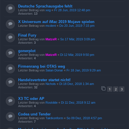
Deutsche Sprachausgabe fehlt
Letzter Beitrag von
xeg
«
Fr 28 Jun, 2019 12:48 pm
Antworten:
13
X Universum auf iMac 2019 Mojave spielen
Letzter Beitrag von
mcdent
«
Do 20 Jun, 2019 7:15 pm
Final Fury
Letzter Beitrag von
MatzeR
«
So 17 Mär, 2019 3:09 pm
Antworten:
3
gonerplot
Letzter Beitrag von
MatzeR
«
Di 12 Mär, 2019 9:50 pm
Antworten:
4
Firmenrang bei OTAS weg
Letzter Beitrag von
Satan Donar
«
Fr 18 Jan, 2019 9:29 am
Handelsvertreter startet nicht!
Letzter Beitrag von
Nichols
«
Di 18 Dez, 2018 1:34 am
Antworten:
32
1
2
3
X3 TC oder AP
Letzter Beitrag von
Roskilde
«
Di 11 Dez, 2018 9:12 am
Antworten:
4
Codea und Tender
Letzter Beitrag von
Taktkonform
«
So 09 Dez, 2018 4:57 pm
Antworten:
7