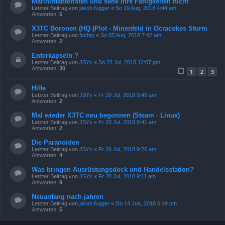
Marininfanteristen und sehe ihre Fähigkeiten nicht
Letzter Beitrag von
jakob.fugger
«
So 19 Aug, 2018 4:44 am
Antworten:
5
X3TC Boronen (HQ-)Plot - Minenfeld in Ocracokes Sturm
Letzter Beitrag von
fochty
«
So 05 Aug, 2018 7:42 am
Antworten:
2
Enterkapseln ?
Letzter Beitrag von
JSYx
«
So 22 Jul, 2018 12:07 pm
Antworten:
30
1
2
3
Hilfe
Letzter Beitrag von
JSYx
«
Fr 20 Jul, 2018 9:49 am
Antworten:
2
Mal wieder X3TC neu begonnen (Steam - Linux)
Letzter Beitrag von
JSYx
«
Fr 20 Jul, 2018 9:41 am
Antworten:
2
Die Paranoiden
Letzter Beitrag von
JSYx
«
Fr 20 Jul, 2018 9:26 am
Antworten:
4
Was bringen Ausrüstungsdock und Handelsstation?
Letzter Beitrag von
JSYx
«
Fr 20 Jul, 2018 9:11 am
Antworten:
9
Neuanfang nach jahren
Letzter Beitrag von
jakob.fugger
«
Do 14 Jun, 2018 6:49 pm
Antworten:
5