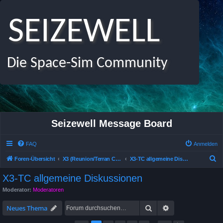
SEIZEWELL
Die Space-Sim Community
Seizewell Message Board
FAQ
Anmelden
S
Foren-Übersicht
X3 (Reunion/Terran Conflict /Albion Prelude) Allgemeines Deutsches Forum
X3-TC allgemeine Diskussionen
u
X3-TC allgemeine Diskussionen
c
Moderator:
Moderatoren
h
Suche
Erweiterte Suche
e
Neues Thema