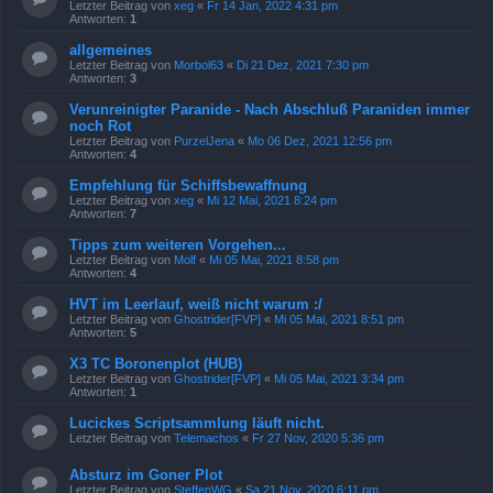
Letzter Beitrag von
xeg
«
Fr 14 Jan, 2022 4:31 pm
Antworten:
1
allgemeines
Letzter Beitrag von
Morbol63
«
Di 21 Dez, 2021 7:30 pm
Antworten:
3
Verunreinigter Paranide - Nach Abschluß Paraniden immer
noch Rot
Letzter Beitrag von
PurzelJena
«
Mo 06 Dez, 2021 12:56 pm
Antworten:
4
Empfehlung für Schiffsbewaffnung
Letzter Beitrag von
xeg
«
Mi 12 Mai, 2021 8:24 pm
Antworten:
7
Tipps zum weiteren Vorgehen...
Letzter Beitrag von
Molf
«
Mi 05 Mai, 2021 8:58 pm
Antworten:
4
HVT im Leerlauf, weiß nicht warum :/
Letzter Beitrag von
Ghostrider[FVP]
«
Mi 05 Mai, 2021 8:51 pm
Antworten:
5
X3 TC Boronenplot (HUB)
Letzter Beitrag von
Ghostrider[FVP]
«
Mi 05 Mai, 2021 3:34 pm
Antworten:
1
Lucickes Scriptsammlung läuft nicht.
Letzter Beitrag von
Telemachos
«
Fr 27 Nov, 2020 5:36 pm
Absturz im Goner Plot
Letzter Beitrag von
SteffenWG
«
Sa 21 Nov, 2020 6:11 pm