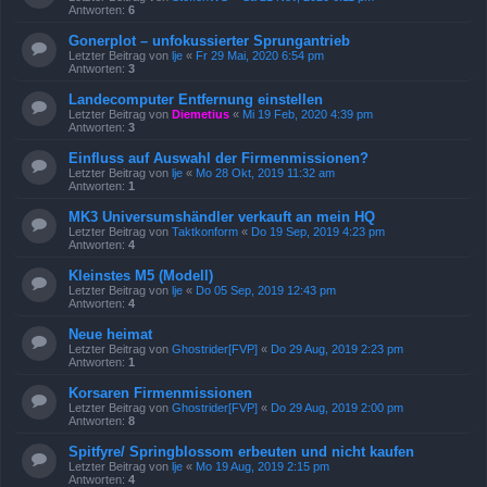
Antworten:
6
Gonerplot – unfokussierter Sprungantrieb
Letzter Beitrag von
lje
«
Fr 29 Mai, 2020 6:54 pm
Antworten:
3
Landecomputer Entfernung einstellen
Letzter Beitrag von
Diemetius
«
Mi 19 Feb, 2020 4:39 pm
Antworten:
3
Einfluss auf Auswahl der Firmenmissionen?
Letzter Beitrag von
lje
«
Mo 28 Okt, 2019 11:32 am
Antworten:
1
MK3 Universumshändler verkauft an mein HQ
Letzter Beitrag von
Taktkonform
«
Do 19 Sep, 2019 4:23 pm
Antworten:
4
Kleinstes M5 (Modell)
Letzter Beitrag von
lje
«
Do 05 Sep, 2019 12:43 pm
Antworten:
4
Neue heimat
Letzter Beitrag von
Ghostrider[FVP]
«
Do 29 Aug, 2019 2:23 pm
Antworten:
1
Korsaren Firmenmissionen
Letzter Beitrag von
Ghostrider[FVP]
«
Do 29 Aug, 2019 2:00 pm
Antworten:
8
Spitfyre/ Springblossom erbeuten und nicht kaufen
Letzter Beitrag von
lje
«
Mo 19 Aug, 2019 2:15 pm
Antworten:
4