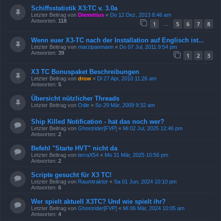
Schiffsstatistik X3:TC v. 3.0a
Letzter Beitrag von
Diemetius
«
Do 12 Dez, 2013 8:46 am
Antworten:
118
1
5
6
7
8
…
Wenn euer X3-TC nach der Installation auf Englisch ist...
Letzter Beitrag von
marzipanmann
«
Do 07 Jul, 2011 9:54 pm
Antworten:
39
1
2
3
X3 TC Bonuspaket Beschreibungen
Letzter Beitrag von
drow
«
Di 27 Apr, 2010 11:26 am
Antworten:
5
Übersicht nützlicher Threads
Letzter Beitrag von
Odie
«
So 29 Mär, 2009 9:32 am
Ship Killed Notification - hat das noch wer?
Letzter Beitrag von
Ghostrider[FVP]
«
Mi 02 Jul, 2025 12:46 pm
Antworten:
2
Befehl "Starte HVT" nicht da
Letzter Beitrag von
terraX54
«
Mo 31 Mär, 2025 10:56 pm
Antworten:
2
Scripte gesucht für X3 TC!
Letzter Beitrag von
Raumtraktor
«
Sa 01 Jun, 2024 10:10 pm
Antworten:
6
Wer spielt aktuell X3TC? Und wie spielt ihr?
Letzter Beitrag von
Ghostrider[FVP]
«
Mi 06 Mär, 2024 10:05 am
Antworten:
4