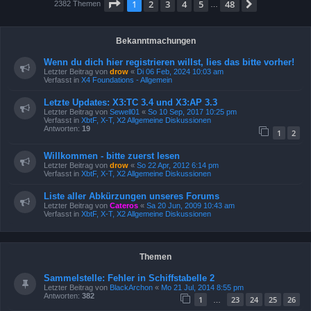
Seite
1
von
48
1
2
3
4
5
48
Nächste
2382 Themen
…
Bekanntmachungen
Wenn du dich hier registrieren willst, lies das bitte vorher!
Letzter Beitrag von
drow
«
Di 06 Feb, 2024 10:03 am
Verfasst in
X4 Foundations - Allgemein
Letzte Updates: X3:TC 3.4 und X3:AP 3.3
Letzter Beitrag von
Sewell01
«
So 10 Sep, 2017 10:25 pm
Verfasst in
XbtF, X-T, X2 Allgemeine Diskussionen
Antworten:
19
1
2
Willkommen - bitte zuerst lesen
Letzter Beitrag von
drow
«
So 22 Apr, 2012 6:14 pm
Verfasst in
XbtF, X-T, X2 Allgemeine Diskussionen
Liste aller Abkürzungen unseres Forums
Letzter Beitrag von
Cateros
«
Sa 20 Jun, 2009 10:43 am
Verfasst in
XbtF, X-T, X2 Allgemeine Diskussionen
Themen
Sammelstelle: Fehler in Schiffstabelle 2
Letzter Beitrag von
BlackArchon
«
Mo 21 Jul, 2014 8:55 pm
Antworten:
382
1
23
24
25
26
…