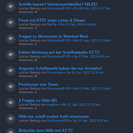
Schiffe bauen? Universumhändler? HILFE!
Letzter Beitrag von
Ghostrider[FVP]
«
Do 29 Feb, 2024 1:07 pm
Antworten:
4
Frust mit X3TC unter Linux & Steam
Letzter Beitrag von
BarFly
«
Do 22 Feb, 2024 9:44 pm
Antworten:
3
Fragen zu Missionen in Xtended Mod.
Letzter Beitrag von
Ghostrider[FVP]
«
Mo 11 Sep, 2023 8:13 pm
Antworten:
1
Fehler Meldung auf der Schiffstabelle X3 TC
Letzter Beitrag von
Ghostrider[FVP]
«
Sa 27 Mai, 2023 6:55 pm
Antworten:
6
Argonen Schiffswerft haben tlw nur Kristalle?
Letzter Beitrag von
PurzelJena
«
Sa 18 Jun, 2022 11:43 am
Antworten:
8
Positionen von Toren
Letzter Beitrag von
Ghostrider[FVP]
«
Mo 21 Mär, 2022 4:23 pm
Antworten:
1
2 Fragen zu Odin M1
Letzter Beitrag von
jungfrau
«
Mo 31 Jan, 2022 12:29 pm
Antworten:
1
Hilfe bei schiff zurück hohl missionen
Letzter Beitrag von
DerGeneral200
«
Sa 15 Jan, 2022 9:53 pm
Bräuchte eure Hilfe mit X3 TC