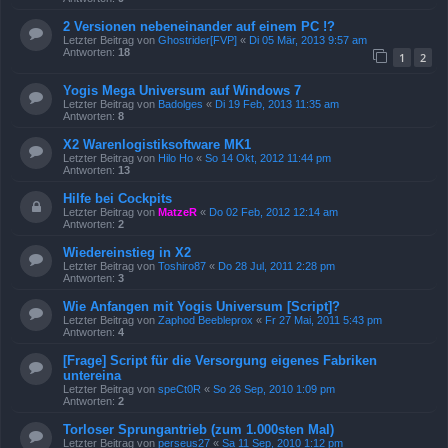
2 Versionen nebeneinander auf einem PC !?
Letzter Beitrag von
Ghostrider[FVP]
«
Di 05 Mär, 2013 9:57 am
Antworten:
18
1
2
Yogis Mega Universum auf Windows 7
Letzter Beitrag von
Badolges
«
Di 19 Feb, 2013 11:35 am
Antworten:
8
X2 Warenlogistiksoftware MK1
Letzter Beitrag von
Hilo Ho
«
So 14 Okt, 2012 11:44 pm
Antworten:
13
Hilfe bei Cockpits
Letzter Beitrag von
MatzeR
«
Do 02 Feb, 2012 12:14 am
Antworten:
2
Wiedereinstieg in X2
Letzter Beitrag von
Toshiro87
«
Do 28 Jul, 2011 2:28 pm
Antworten:
3
Wie Anfangen mit Yogis Universum [Script]?
Letzter Beitrag von
Zaphod Beebleprox
«
Fr 27 Mai, 2011 5:43 pm
Antworten:
4
[Frage] Script für die Versorgung eigenes Fabriken
untereina
Letzter Beitrag von
speCt0R
«
So 26 Sep, 2010 1:09 pm
Antworten:
2
Torloser Sprungantrieb (zum 1.000sten Mal)
Letzter Beitrag von
perseus27
«
Sa 11 Sep, 2010 1:12 pm