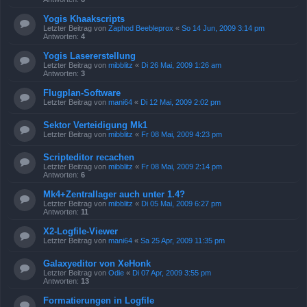
Yogis Khaakscripts
Letzter Beitrag von
Zaphod Beebleprox
«
So 14 Jun, 2009 3:14 pm
Antworten:
4
Yogis Lasererstellung
Letzter Beitrag von
mibblitz
«
Di 26 Mai, 2009 1:26 am
Antworten:
3
Flugplan-Software
Letzter Beitrag von
mani64
«
Di 12 Mai, 2009 2:02 pm
Sektor Verteidigung Mk1
Letzter Beitrag von
mibblitz
«
Fr 08 Mai, 2009 4:23 pm
Scripteditor recachen
Letzter Beitrag von
mibblitz
«
Fr 08 Mai, 2009 2:14 pm
Antworten:
6
Mk4+Zentrallager auch unter 1.4?
Letzter Beitrag von
mibblitz
«
Di 05 Mai, 2009 6:27 pm
Antworten:
11
X2-Logfile-Viewer
Letzter Beitrag von
mani64
«
Sa 25 Apr, 2009 11:35 pm
Galaxyeditor von XeHonk
Letzter Beitrag von
Odie
«
Di 07 Apr, 2009 3:55 pm
Antworten:
13
Formatierungen in Logfile