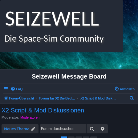
SEIZEWELL
Die Space-Sim Community
Seizewell Message Board
FAQ
Anmelden
S
Foren-Übersicht
Forum für X2 Die Bedrohung, X Beyond the Frontier und X-Tension
X2 Script & Mod Diskussionen
u
X2 Script & Mod Diskussionen
c
Moderator:
Moderatoren
h
Suche
Erweiterte Suche
e
Neues Thema