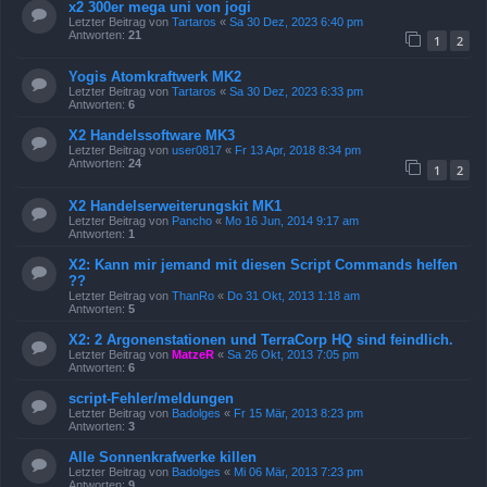
x2 300er mega uni von jogi
Letzter Beitrag von
Tartaros
«
Sa 30 Dez, 2023 6:40 pm
Antworten:
21
1
2
Yogis Atomkraftwerk MK2
Letzter Beitrag von
Tartaros
«
Sa 30 Dez, 2023 6:33 pm
Antworten:
6
X2 Handelssoftware MK3
Letzter Beitrag von
user0817
«
Fr 13 Apr, 2018 8:34 pm
Antworten:
24
1
2
X2 Handelserweiterungskit MK1
Letzter Beitrag von
Pancho
«
Mo 16 Jun, 2014 9:17 am
Antworten:
1
X2: Kann mir jemand mit diesen Script Commands helfen
??
Letzter Beitrag von
ThanRo
«
Do 31 Okt, 2013 1:18 am
Antworten:
5
X2: 2 Argonenstationen und TerraCorp HQ sind feindlich.
Letzter Beitrag von
MatzeR
«
Sa 26 Okt, 2013 7:05 pm
Antworten:
6
script-Fehler/meldungen
Letzter Beitrag von
Badolges
«
Fr 15 Mär, 2013 8:23 pm
Antworten:
3
Alle Sonnenkrafwerke killen
Letzter Beitrag von
Badolges
«
Mi 06 Mär, 2013 7:23 pm
Antworten:
9