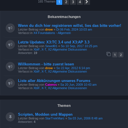
1
2
3
4
Nächste
165 Themen
Bekanntmachungen
Wenn du dich hier registrieren willst, lies das bitte vorher!
Letzter Beitrag von
drow
«
Di 06 Feb, 2024 10:03 am
Verfasst in
X4 Foundations - Allgemein
Letzte Updates: X3:TC 3.4 und X3:AP 3.3
Letzter Beitrag von
Sewell01
«
So 10 Sep, 2017 10:25 pm
Verfasst in
XbtF, X-T, X2 Allgemeine Diskussionen
Antworten:
19
1
2
Willkommen - bitte zuerst lesen
Letzter Beitrag von
drow
«
So 22 Apr, 2012 6:14 pm
Verfasst in
XbtF, X-T, X2 Allgemeine Diskussionen
Liste aller Abkürzungen unseres Forums
Letzter Beitrag von
Cateros
«
Sa 20 Jun, 2009 10:43 am
Verfasst in
XbtF, X-T, X2 Allgemeine Diskussionen
Themen
Scripten, Modden und Mappen
Letzter Beitrag von
StarTrekMarc
«
Sa 03 Jun, 2006 8:48 am
Antworten:
4