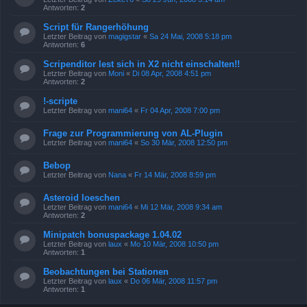
Antworten:
2
Script für Rangerhöhung
Letzter Beitrag von
magigstar
«
Sa 24 Mai, 2008 5:18 pm
Antworten:
6
Scripenditor lest sich in X2 nicht einschalten!!
Letzter Beitrag von
Moni
«
Di 08 Apr, 2008 4:51 pm
Antworten:
2
!-scripte
Letzter Beitrag von
mani64
«
Fr 04 Apr, 2008 7:00 pm
Frage zur Programmierung von AL-Plugin
Letzter Beitrag von
mani64
«
So 30 Mär, 2008 12:50 pm
Bebop
Letzter Beitrag von
Nana
«
Fr 14 Mär, 2008 8:59 pm
Asteroid loeschen
Letzter Beitrag von
mani64
«
Mi 12 Mär, 2008 9:34 am
Antworten:
2
Minipatch bonuspackage 1.04.02
Letzter Beitrag von
laux
«
Mo 10 Mär, 2008 10:50 pm
Antworten:
1
Beobachtungen bei Stationen
Letzter Beitrag von
laux
«
Do 06 Mär, 2008 11:57 pm
Antworten:
1