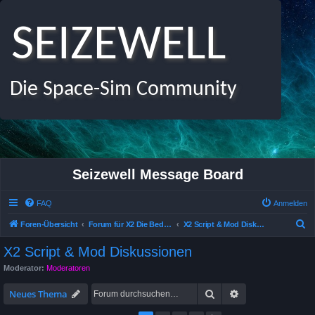
SEIZEWELL
Die Space-Sim Community
Seizewell Message Board
FAQ
Anmelden
S
Foren-Übersicht
Forum für X2 Die Bedrohung, X Beyond the Frontier und X-Tension
X2 Script & Mod Diskussionen
u
X2 Script & Mod Diskussionen
c
Moderator:
Moderatoren
h
Suche
Erweiterte Suche
e
Neues Thema