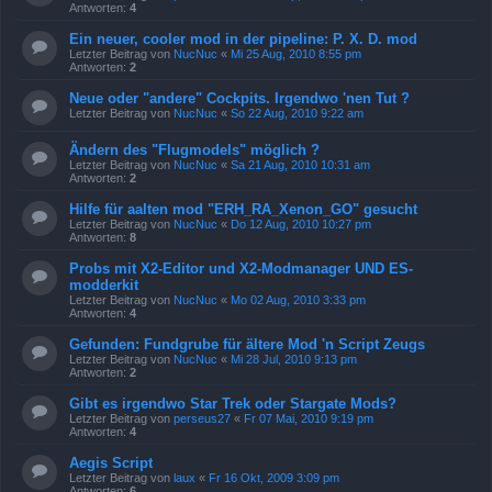
Antworten:
4
Ein neuer, cooler mod in der pipeline: P. X. D. mod
Letzter Beitrag von
NucNuc
«
Mi 25 Aug, 2010 8:55 pm
Antworten:
2
Neue oder "andere" Cockpits. Irgendwo 'nen Tut ?
Letzter Beitrag von
NucNuc
«
So 22 Aug, 2010 9:22 am
Ändern des "Flugmodels" möglich ?
Letzter Beitrag von
NucNuc
«
Sa 21 Aug, 2010 10:31 am
Antworten:
2
Hilfe für aalten mod "ERH_RA_Xenon_GO" gesucht
Letzter Beitrag von
NucNuc
«
Do 12 Aug, 2010 10:27 pm
Antworten:
8
Probs mit X2-Editor und X2-Modmanager UND ES-
modderkit
Letzter Beitrag von
NucNuc
«
Mo 02 Aug, 2010 3:33 pm
Antworten:
4
Gefunden: Fundgrube für ältere Mod 'n Script Zeugs
Letzter Beitrag von
NucNuc
«
Mi 28 Jul, 2010 9:13 pm
Antworten:
2
Gibt es irgendwo Star Trek oder Stargate Mods?
Letzter Beitrag von
perseus27
«
Fr 07 Mai, 2010 9:19 pm
Antworten:
4
Aegis Script
Letzter Beitrag von
laux
«
Fr 16 Okt, 2009 3:09 pm
Antworten:
6