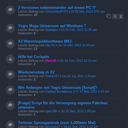
2 Versionen nebeneinander auf einem PC !?
Letzter Beitrag von
Ghostrider[FVP]
«
Di 05 Mär, 2013 9:57 am
Antworten:
18
1
2
Yogis Mega Universum auf Windows 7
Letzter Beitrag von
Badolges
«
Di 19 Feb, 2013 11:35 am
Antworten:
8
X2 Warenlogistiksoftware MK1
Letzter Beitrag von
Hilo Ho
«
So 14 Okt, 2012 11:44 pm
Antworten:
13
Hilfe bei Cockpits
Letzter Beitrag von
MatzeR
«
Do 02 Feb, 2012 12:14 am
Antworten:
2
Wiedereinstieg in X2
Letzter Beitrag von
Toshiro87
«
Do 28 Jul, 2011 2:28 pm
Antworten:
3
Wie Anfangen mit Yogis Universum [Script]?
Letzter Beitrag von
Zaphod Beebleprox
«
Fr 27 Mai, 2011 5:43 pm
Antworten:
4
[Frage] Script für die Versorgung eigenes Fabriken
untereina
Letzter Beitrag von
speCt0R
«
So 26 Sep, 2010 1:09 pm
Antworten:
2
Torloser Sprungantrieb (zum 1.000sten Mal)
Letzter Beitrag von
perseus27
«
Sa 11 Sep, 2010 1:12 pm