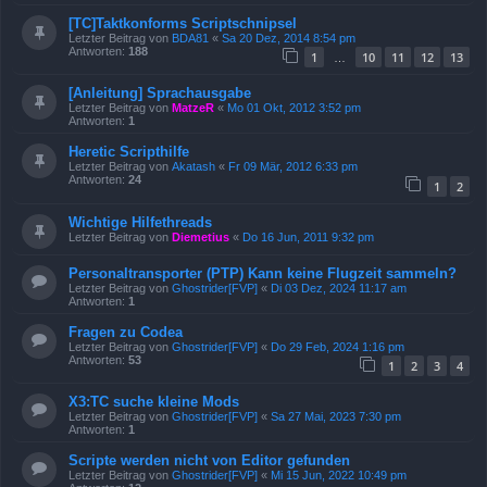
[TC]Taktkonforms Scriptschnipsel
Letzter Beitrag von
BDA81
«
Sa 20 Dez, 2014 8:54 pm
Antworten:
188
1
10
11
12
13
…
[Anleitung] Sprachausgabe
Letzter Beitrag von
MatzeR
«
Mo 01 Okt, 2012 3:52 pm
Antworten:
1
Heretic Scripthilfe
Letzter Beitrag von
Akatash
«
Fr 09 Mär, 2012 6:33 pm
Antworten:
24
1
2
Wichtige Hilfethreads
Letzter Beitrag von
Diemetius
«
Do 16 Jun, 2011 9:32 pm
Personaltransporter (PTP) Kann keine Flugzeit sammeln?
Letzter Beitrag von
Ghostrider[FVP]
«
Di 03 Dez, 2024 11:17 am
Antworten:
1
Fragen zu Codea
Letzter Beitrag von
Ghostrider[FVP]
«
Do 29 Feb, 2024 1:16 pm
Antworten:
53
1
2
3
4
X3:TC suche kleine Mods
Letzter Beitrag von
Ghostrider[FVP]
«
Sa 27 Mai, 2023 7:30 pm
Antworten:
1
Scripte werden nicht von Editor gefunden
Letzter Beitrag von
Ghostrider[FVP]
«
Mi 15 Jun, 2022 10:49 pm