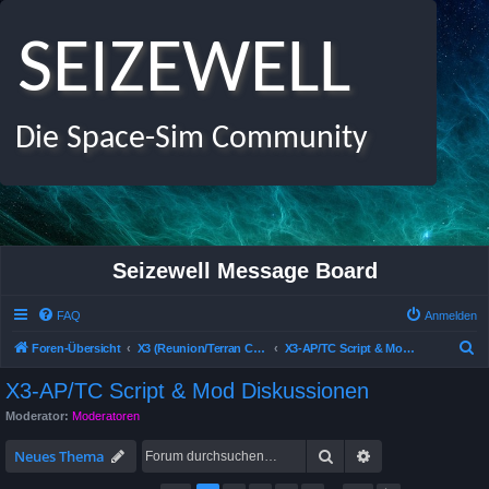
SEIZEWELL
Die Space-Sim Community
Seizewell Message Board
FAQ
Anmelden
S
Foren-Übersicht
X3 (Reunion/Terran Conflict /Albion Prelude) Allgemeines Deutsches Forum
X3-AP/TC Script & Mod Diskussionen
u
X3-AP/TC Script & Mod Diskussionen
c
Moderator:
Moderatoren
h
Suche
Erweiterte Suche
e
Neues Thema