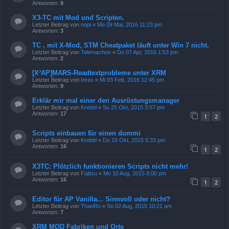
Antworten:
9
X3-TC mit Mod und Scripten.
Letzter Beitrag von
nopi
«
Mo 09 Mai, 2016 11:23 pm
Antworten:
3
TC , mit X-Mod, STM Cheatpaket läuft unter Win 7 nicht.
Letzter Beitrag von
Telemachos
«
Do 07 Apr, 2016 1:53 pm
Antworten:
2
[X³AP]MARS-Readtextprobleme unter XRM
Letzter Beitrag von
Inras
«
Mi 03 Feb, 2016 12:45 pm
Antworten:
9
Erklär mir mal einer den Ausrüstungsmanager
Letzter Beitrag von
Krebbl
«
So 25 Okt, 2015 3:57 pm
Antworten:
17
1
2
Scripts einbauen für einen dummi
Letzter Beitrag von
Krebbl
«
Do 15 Okt, 2015 5:33 pm
Antworten:
16
1
2
X3TC: Plötzlich funktionieren Scripts nicht mehr!
Letzter Beitrag von
Fujitsu
«
Mo 10 Aug, 2015 8:00 pm
Antworten:
16
1
2
Editor für AP Vanilla... Sinnvoll oder nicht?
Letzter Beitrag von
ThanRo
«
So 02 Aug, 2015 10:21 am
Antworten:
7
XRM MOD Fabriken und Orte