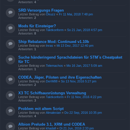
Antworten:
4
SRD Versorgungs Fragen
Letzter Beitrag von
Okuzz
«
Fr 11 Mai, 2018 7:48 pm
Antworten:
2
Mods für Einsteiger?
Letzter Beitrag von
Taktkonform
«
So 21 Jan, 2018 4:57 pm
Antworten:
8
Ship Rebalance Mod: Continued v1.10b
Letzter Beitrag von
Inras
«
Mi 13 Dez, 2017 12:40 pm
Antworten:
1
Suche händeringend Sprachdateien für STM´s Cheatpaket
für TC
Letzter Beitrag von
Telemachos
«
Mo 16 Jan, 2017 5:09 am
Antworten:
1
CODEA, Jäger, Piloten und ihre Eigenschaften
Letzter Beitrag von
DerW88
«
So 13 Nov, 2016 5:27 pm
Antworten:
2
X3 TC Schiffsausrüstungs Verwaltung
Letzter Beitrag von
Taktkonform
«
Fr 11 Nov, 2016 4:22 pm
Antworten:
3
Problem mit altem Script
Letzter Beitrag von
Almalexian
«
Do 22 Sep, 2016 10:35 pm
Antworten:
4
Albion Prelude 3.1, XRM und CODEA
Letzter Beitrag von
khadafi
«
Di 21 Jun, 2016 2:33 pm