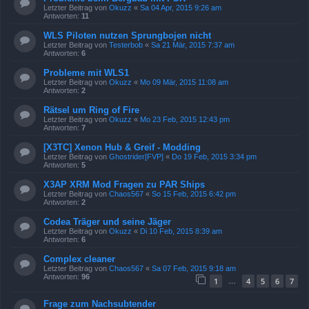
Letzter Beitrag von
Okuzz
«
Sa 04 Apr, 2015 9:26 am
Antworten:
11
WLS Piloten nutzen Sprungbojen nicht
Letzter Beitrag von
Testerbob
«
Sa 21 Mär, 2015 7:37 am
Antworten:
6
Probleme mit WLS1
Letzter Beitrag von
Okuzz
«
Mo 09 Mär, 2015 11:08 am
Antworten:
2
Rätsel um Ring of Fire
Letzter Beitrag von
Okuzz
«
Mo 23 Feb, 2015 12:43 pm
Antworten:
7
[X3TC] Xenon Hub & Greif - Modding
Letzter Beitrag von
Ghostrider[FVP]
«
Do 19 Feb, 2015 3:34 pm
Antworten:
5
X3AP XRM Mod Fragen zu PAR Ships
Letzter Beitrag von
Chaos567
«
So 15 Feb, 2015 6:42 pm
Antworten:
2
Codea Träger und seine Jäger
Letzter Beitrag von
Okuzz
«
Di 10 Feb, 2015 8:39 am
Antworten:
6
Complex cleaner
Letzter Beitrag von
Chaos567
«
Sa 07 Feb, 2015 9:18 am
Antworten:
96
1
4
5
6
7
…
Frage zum Nachsubtender