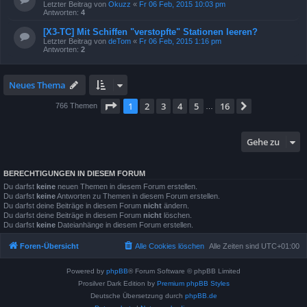
Letzter Beitrag von
Okuzz
«
Fr 06 Feb, 2015 10:03 pm
Antworten:
4
[X3-TC] Mit Schiffen "verstopfte" Stationen leeren?
Letzter Beitrag von
deTom
«
Fr 06 Feb, 2015 1:16 pm
Antworten:
2
Neues Thema
Seite
1
von
16
1
2
3
4
5
16
Nächste
766 Themen
…
Gehe zu
BERECHTIGUNGEN IN DIESEM FORUM
Du darfst
keine
neuen Themen in diesem Forum erstellen.
Du darfst
keine
Antworten zu Themen in diesem Forum erstellen.
Du darfst deine Beiträge in diesem Forum
nicht
ändern.
Du darfst deine Beiträge in diesem Forum
nicht
löschen.
Du darfst
keine
Dateianhänge in diesem Forum erstellen.
Foren-Übersicht
Alle Cookies löschen
Alle Zeiten sind
UTC+01:00
Powered by
phpBB
® Forum Software © phpBB Limited
Prosilver Dark Edition by
Premium phpBB Styles
Deutsche Übersetzung durch
phpBB.de