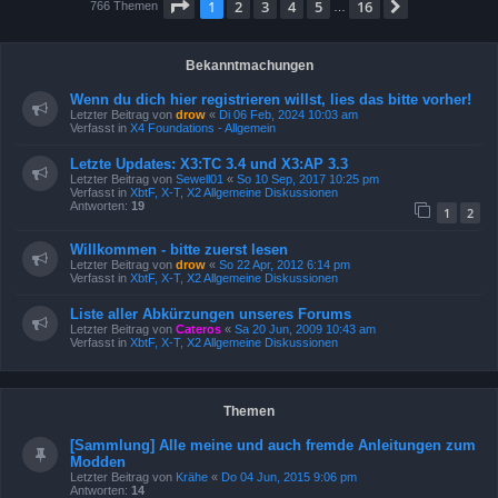
Seite
1
von
16
1
2
3
4
5
16
Nächste
766 Themen
…
Bekanntmachungen
Wenn du dich hier registrieren willst, lies das bitte vorher!
Letzter Beitrag von
drow
«
Di 06 Feb, 2024 10:03 am
Verfasst in
X4 Foundations - Allgemein
Letzte Updates: X3:TC 3.4 und X3:AP 3.3
Letzter Beitrag von
Sewell01
«
So 10 Sep, 2017 10:25 pm
Verfasst in
XbtF, X-T, X2 Allgemeine Diskussionen
Antworten:
19
1
2
Willkommen - bitte zuerst lesen
Letzter Beitrag von
drow
«
So 22 Apr, 2012 6:14 pm
Verfasst in
XbtF, X-T, X2 Allgemeine Diskussionen
Liste aller Abkürzungen unseres Forums
Letzter Beitrag von
Cateros
«
Sa 20 Jun, 2009 10:43 am
Verfasst in
XbtF, X-T, X2 Allgemeine Diskussionen
Themen
[Sammlung] Alle meine und auch fremde Anleitungen zum
Modden
Letzter Beitrag von
Krähe
«
Do 04 Jun, 2015 9:06 pm
Antworten:
14