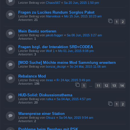
Letzter Beitrag von
Chaos567
«
Sa 20 Jun, 2015 1:50 pm
Fragen zu Lucikes Rundum Sorglos Paket
Letzter Beitrag von
Marvelous
«
Mo 15 Jun, 2015 10:23 am
Antworten:
21
1
2
Mein Bestiz sortieren
Letzter Beitrag von
jakob.fugger
«
Sa 06 Jun, 2015 3:27 am
Antworten:
1
Fragen bzgl. der Interaktion SRD+CODEA
Letzter Beitrag von
Wolf 1
«
Mo 01 Jun, 2015 8:08 pm
Antworten:
3
[MOD Suche] Möchte meine Mod Sammlung erweitern
Letzter Beitrag von
bonzai_dezign
«
So 24 Mai, 2015 11:06 am
Rebalance Mod
Letzter Beitrag von
Inras
«
Fr 24 Apr, 2015 3:49 pm
Antworten:
196
1
11
12
13
14
…
HUD-Solid: Diskussionsthema
Letzter Beitrag von
rutka
«
Sa 04 Apr, 2015 4:57 pm
Antworten:
20
1
2
Warenpreise einer Station
Letzter Beitrag von
Okuzz
«
Sa 04 Apr, 2015 9:54 am
Antworten:
2
Probleme beim Bergbau mit PSK