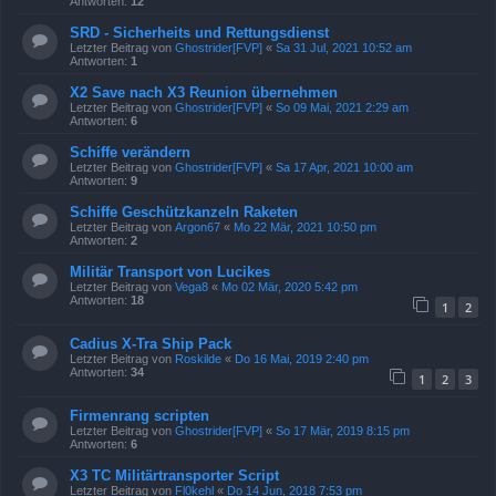
Antworten:
12
SRD - Sicherheits und Rettungsdienst
Letzter Beitrag von
Ghostrider[FVP]
«
Sa 31 Jul, 2021 10:52 am
Antworten:
1
X2 Save nach X3 Reunion übernehmen
Letzter Beitrag von
Ghostrider[FVP]
«
So 09 Mai, 2021 2:29 am
Antworten:
6
Schiffe verändern
Letzter Beitrag von
Ghostrider[FVP]
«
Sa 17 Apr, 2021 10:00 am
Antworten:
9
Schiffe Geschützkanzeln Raketen
Letzter Beitrag von
Argon67
«
Mo 22 Mär, 2021 10:50 pm
Antworten:
2
Militär Transport von Lucikes
Letzter Beitrag von
Vega8
«
Mo 02 Mär, 2020 5:42 pm
Antworten:
18
1
2
Cadius X-Tra Ship Pack
Letzter Beitrag von
Roskilde
«
Do 16 Mai, 2019 2:40 pm
Antworten:
34
1
2
3
Firmenrang scripten
Letzter Beitrag von
Ghostrider[FVP]
«
So 17 Mär, 2019 8:15 pm
Antworten:
6
X3 TC Militärtransporter Script
Letzter Beitrag von
Fl0kehl
«
Do 14 Jun, 2018 7:53 pm