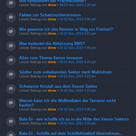
Wie funktioniert der Frachtscanner?
Letzter Beitrag von
drow
«
Mi 03 Nov, 2010 2:20 pm
Fakten zur Schatzsuchermission
Letzter Beitrag von
drow
«
Di 02 Nov, 2010 4:56 pm
Wie gewinne ich das Rennen in Weg zur Freiheit?
Letzter Beitrag von
drow
«
Di 02 Nov, 2010 4:51 pm
Was bedeutet die Abkürzung BBS?
Letzter Beitrag von
drow
«
Di 02 Nov, 2010 4:49 pm
Alles zum Thema Xenon Invasion
Letzter Beitrag von
drow
«
Di 02 Nov, 2010 4:24 pm
Südtor zum unbekannten Sektor nach Mahlstrom
Letzter Beitrag von
drow
«
Di 02 Nov, 2010 4:22 pm
Schwarzer Kristall aus dem Xenon Sektor
Letzter Beitrag von
drow
«
Di 02 Nov, 2010 4:19 pm
Warum kann ich die Waffendaten der Terraner nicht
kaufen?
Letzter Beitrag von
drow
«
Di 02 Nov, 2010 4:05 pm
Bala Gi - wie schaffe ich es in die Mitte des Xenon Sektors
Letzter Beitrag von
drow
«
Di 02 Nov, 2010 4:05 pm
Bala Gi - Schiffe auf dem Schiffsfriedhof übernehmen..