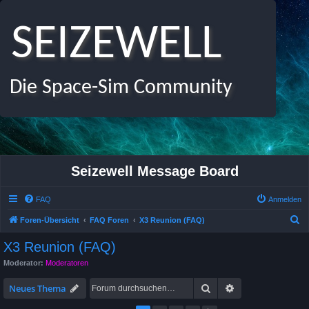
SEIZEWELL
Die Space-Sim Community
Seizewell Message Board
FAQ
Anmelden
S
Foren-Übersicht
FAQ Foren
X3 Reunion (FAQ)
u
X3 Reunion (FAQ)
c
Moderator:
Moderatoren
h
Suche
Erweiterte Suche
e
Neues Thema