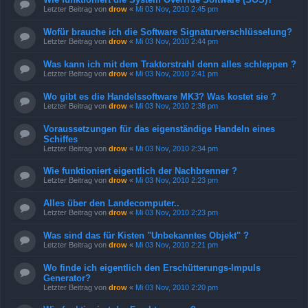
Letzter Beitrag von
drow
«
Mi 03 Nov, 2010 2:45 pm
Wofür brauche ich die Software Signaturverschlüsselung?
Letzter Beitrag von
drow
«
Mi 03 Nov, 2010 2:44 pm
Was kann ich mit dem Traktorstrahl denn alles schleppen ?
Letzter Beitrag von
drow
«
Mi 03 Nov, 2010 2:41 pm
Wo gibt es die Handelssoftware MK3? Was kostet sie ?
Letzter Beitrag von
drow
«
Mi 03 Nov, 2010 2:38 pm
Voraussetzungen für das eigenständige Handeln eines
Schiffes
Letzter Beitrag von
drow
«
Mi 03 Nov, 2010 2:34 pm
Wie funktioniert eigentlich der Nachbrenner ?
Letzter Beitrag von
drow
«
Mi 03 Nov, 2010 2:23 pm
Alles über den Landecomputer..
Letzter Beitrag von
drow
«
Mi 03 Nov, 2010 2:23 pm
Was sind das für Kisten "Unbekanntes Objekt" ?
Letzter Beitrag von
drow
«
Mi 03 Nov, 2010 2:21 pm
Wo finde ich eigentlich den Erschütterungs-Impuls
Generator?
Letzter Beitrag von
drow
«
Mi 03 Nov, 2010 2:20 pm