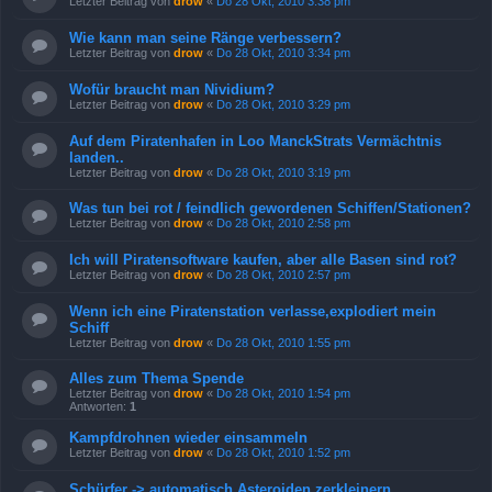
Letzter Beitrag von
drow
«
Do 28 Okt, 2010 3:38 pm
Wie kann man seine Ränge verbessern?
Letzter Beitrag von
drow
«
Do 28 Okt, 2010 3:34 pm
Wofür braucht man Nividium?
Letzter Beitrag von
drow
«
Do 28 Okt, 2010 3:29 pm
Auf dem Piratenhafen in Loo ManckStrats Vermächtnis
landen..
Letzter Beitrag von
drow
«
Do 28 Okt, 2010 3:19 pm
Was tun bei rot / feindlich gewordenen Schiffen/Stationen?
Letzter Beitrag von
drow
«
Do 28 Okt, 2010 2:58 pm
Ich will Piratensoftware kaufen, aber alle Basen sind rot?
Letzter Beitrag von
drow
«
Do 28 Okt, 2010 2:57 pm
Wenn ich eine Piratenstation verlasse,explodiert mein
Schiff
Letzter Beitrag von
drow
«
Do 28 Okt, 2010 1:55 pm
Alles zum Thema Spende
Letzter Beitrag von
drow
«
Do 28 Okt, 2010 1:54 pm
Antworten:
1
Kampfdrohnen wieder einsammeln
Letzter Beitrag von
drow
«
Do 28 Okt, 2010 1:52 pm
Schürfer -> automatisch Asteroiden zerkleinern..