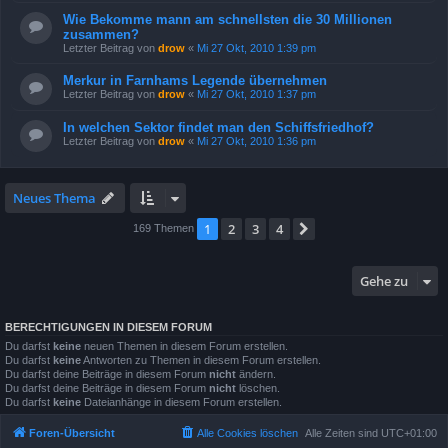
Wie Bekomme mann am schnellsten die 30 Millionen
zusammen?
Letzter Beitrag von
drow
«
Mi 27 Okt, 2010 1:39 pm
Merkur in Farnhams Legende übernehmen
Letzter Beitrag von
drow
«
Mi 27 Okt, 2010 1:37 pm
In welchen Sektor findet man den Schiffsfriedhof?
Letzter Beitrag von
drow
«
Mi 27 Okt, 2010 1:36 pm
Neues Thema
1
2
3
4
Nächste
169 Themen
Gehe zu
BERECHTIGUNGEN IN DIESEM FORUM
Du darfst
keine
neuen Themen in diesem Forum erstellen.
Du darfst
keine
Antworten zu Themen in diesem Forum erstellen.
Du darfst deine Beiträge in diesem Forum
nicht
ändern.
Du darfst deine Beiträge in diesem Forum
nicht
löschen.
Du darfst
keine
Dateianhänge in diesem Forum erstellen.
Foren-Übersicht
Alle Cookies löschen
Alle Zeiten sind
UTC+01:00