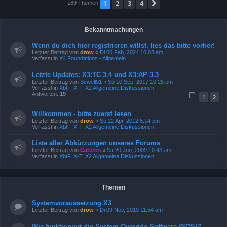
1
2
3
4
Nächste
169 Themen
Bekanntmachungen
Wenn du dich hier registrieren willst, lies das bitte vorher!
Letzter Beitrag von
drow
«
Di 06 Feb, 2024 10:03 am
Verfasst in
X4 Foundations - Allgemein
Letzte Updates: X3:TC 3.4 und X3:AP 3.3
Letzter Beitrag von
Sewell01
«
So 10 Sep, 2017 10:25 pm
Verfasst in
XbtF, X-T, X2 Allgemeine Diskussionen
Antworten:
19
1
2
Willkommen - bitte zuerst lesen
Letzter Beitrag von
drow
«
So 22 Apr, 2012 6:14 pm
Verfasst in
XbtF, X-T, X2 Allgemeine Diskussionen
Liste aller Abkürzungen unseres Forums
Letzter Beitrag von
Cateros
«
Sa 20 Jun, 2009 10:43 am
Verfasst in
XbtF, X-T, X2 Allgemeine Diskussionen
Themen
Systemvoraussetzung X3
Letzter Beitrag von
drow
«
Di 09 Nov, 2010 11:54 am
Wie funktioniert die System Override Software (SOS)?