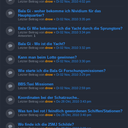
Letzter Beitrag von
drow
«
Di 02 Nov, 2010 4:02 pm
Bala Gi - woher bekomme ich Nividium für das
Hauptquartier?
Letzter Beitrag von
drow
«
Di 02 Nov, 2010 3:35 pm
Bala Gi Wie bekomme ich die Yacht durch die Sprungtore?
Letzter Beitrag von
drow
«
Di 02 Nov, 2010 3:34 pm
Antworten:
1
Bala Gi - Wo ist die Yacht?
Letzter Beitrag von
drow
«
Di 02 Nov, 2010 3:32 pm
Kann man beim Lotto gewinnen?
Letzter Beitrag von
drow
«
Di 02 Nov, 2010 3:30 pm
Wie starte ich die Bala Gi Forschungsmissionen?
Letzter Beitrag von
drow
«
Di 02 Nov, 2010 3:29 pm
BBS:Taxi Missionen
Letzter Beitrag von
drow
«
Di 02 Nov, 2010 2:59 pm
Koordinaten bei der Schatzsuche..
Letzter Beitrag von
drow
«
Do 28 Okt, 2010 3:43 pm
Was tun bei rot / feindlich gewordenen Schiffen/Stationen?
Letzter Beitrag von
drow
«
Do 28 Okt, 2010 3:40 pm
Wo finde ich die 25MJ Schilde?