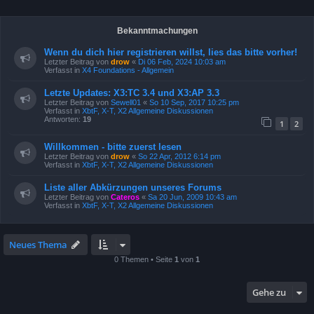
Bekanntmachungen
Wenn du dich hier registrieren willst, lies das bitte vorher!
Letzter Beitrag von
drow
«
Di 06 Feb, 2024 10:03 am
Verfasst in
X4 Foundations - Allgemein
Letzte Updates: X3:TC 3.4 und X3:AP 3.3
Letzter Beitrag von
Sewell01
«
So 10 Sep, 2017 10:25 pm
Verfasst in
XbtF, X-T, X2 Allgemeine Diskussionen
Antworten:
19
1
2
Willkommen - bitte zuerst lesen
Letzter Beitrag von
drow
«
So 22 Apr, 2012 6:14 pm
Verfasst in
XbtF, X-T, X2 Allgemeine Diskussionen
Liste aller Abkürzungen unseres Forums
Letzter Beitrag von
Cateros
«
Sa 20 Jun, 2009 10:43 am
Verfasst in
XbtF, X-T, X2 Allgemeine Diskussionen
Neues Thema
0 Themen • Seite
1
von
1
Gehe zu