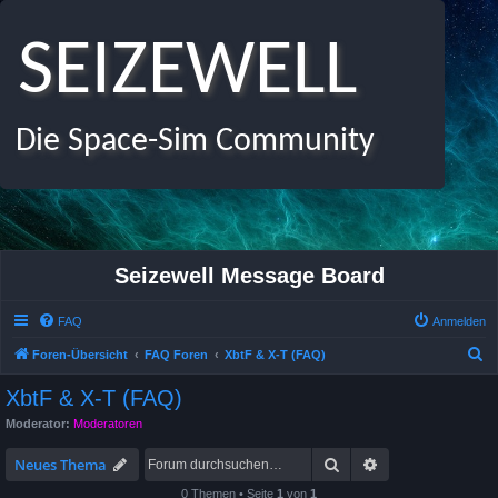
SEIZEWELL
Die Space-Sim Community
Seizewell Message Board
FAQ
Anmelden
S
Foren-Übersicht
FAQ Foren
XbtF & X-T (FAQ)
u
XbtF & X-T (FAQ)
c
Moderator:
Moderatoren
h
Suche
Erweiterte Suche
e
Neues Thema
0 Themen • Seite
1
von
1