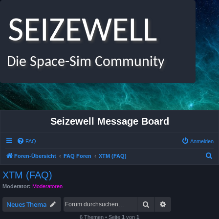
SEIZEWELL
Die Space-Sim Community
Seizewell Message Board
FAQ
Anmelden
S
Foren-Übersicht
FAQ Foren
XTM (FAQ)
u
XTM (FAQ)
c
Moderator:
Moderatoren
h
Suche
Erweiterte Suche
e
Neues Thema
6 Themen • Seite
1
von
1