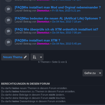
[FAQ]Wie installiert man Mod und Orginal nebeneinander ?
Letzter Beitrag von
Diemetius
«
Fr 05 Nov, 2010 5:21 pm
[FAQ]Was bedeuten die neuen AL (Artifical Life) Optionen ?
Letzter Beitrag von
Diemetius
«
Do 04 Nov, 2010 7:18 pm
[FAQ] Wie überprüfe ich ob XTM ordentlich installiert ist?
Letzter Beitrag von
Diemetius
«
Do 04 Nov, 2010 7:06 pm
[FAQ]Wie installiert man XTM ?
Letzter Beitrag von
Diemetius
«
Do 04 Nov, 2010 5:45 pm
Neues Thema
6 Themen • Seite
1
von
1
Gehe zu
BERECHTIGUNGEN IN DIESEM FORUM
Du darfst
keine
neuen Themen in diesem Forum erstellen.
Du darfst
keine
Antworten zu Themen in diesem Forum erstellen.
Du darfst deine Beiträge in diesem Forum
nicht
ändern.
Du darfst deine Beiträge in diesem Forum
nicht
löschen.
Du darfst
keine
Dateianhänge in diesem Forum erstellen.