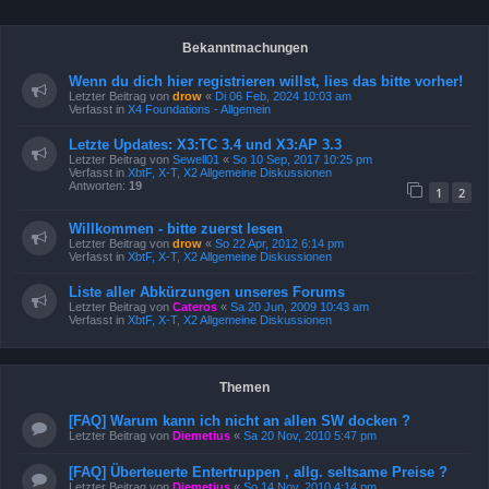
Bekanntmachungen
Wenn du dich hier registrieren willst, lies das bitte vorher!
Letzter Beitrag von
drow
«
Di 06 Feb, 2024 10:03 am
Verfasst in
X4 Foundations - Allgemein
Letzte Updates: X3:TC 3.4 und X3:AP 3.3
Letzter Beitrag von
Sewell01
«
So 10 Sep, 2017 10:25 pm
Verfasst in
XbtF, X-T, X2 Allgemeine Diskussionen
Antworten:
19
1
2
Willkommen - bitte zuerst lesen
Letzter Beitrag von
drow
«
So 22 Apr, 2012 6:14 pm
Verfasst in
XbtF, X-T, X2 Allgemeine Diskussionen
Liste aller Abkürzungen unseres Forums
Letzter Beitrag von
Cateros
«
Sa 20 Jun, 2009 10:43 am
Verfasst in
XbtF, X-T, X2 Allgemeine Diskussionen
Themen
[FAQ] Warum kann ich nicht an allen SW docken ?
Letzter Beitrag von
Diemetius
«
Sa 20 Nov, 2010 5:47 pm
[FAQ] Überteuerte Entertruppen , allg. seltsame Preise ?
Letzter Beitrag von
Diemetius
«
So 14 Nov, 2010 4:14 pm