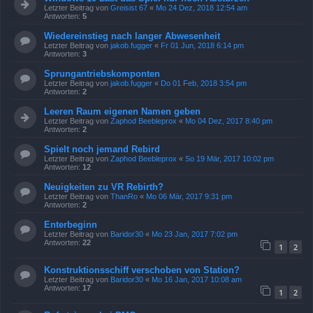
Letzter Beitrag von
Greisist 67
«
Mo 24 Dez, 2018 12:54 am
Antworten:
5
Wiedereinstieg nach langer Abwesenheit
Letzter Beitrag von
jakob.fugger
«
Fr 01 Jun, 2018 6:14 pm
Antworten:
3
Sprungantriebskomponten
Letzter Beitrag von
jakob.fugger
«
Do 01 Feb, 2018 3:54 pm
Antworten:
2
Leeren Raum eigenen Namen geben
Letzter Beitrag von
Zaphod Beebleprox
«
Mo 04 Dez, 2017 8:40 pm
Antworten:
2
Spielt noch jemand Rebird
Letzter Beitrag von
Zaphod Beebleprox
«
So 19 Mär, 2017 10:02 pm
Antworten:
12
Neuigkeiten zu VR Rebirth?
Letzter Beitrag von
ThanRo
«
Mo 06 Mär, 2017 9:31 pm
Antworten:
2
Enterbeginn
Letzter Beitrag von
Baridor30
«
Mo 23 Jan, 2017 7:02 pm
Antworten:
22
1
2
Konstruktionsschiff verschoben von Station?
Letzter Beitrag von
Baridor30
«
Mo 16 Jan, 2017 10:08 am
Antworten:
17
1
2