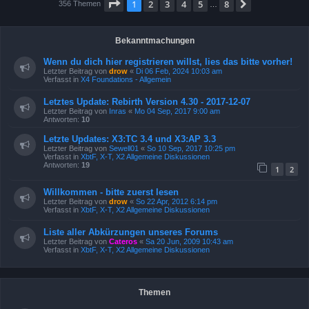
Seite
1
von
8
1
2
3
4
5
8
Nächste
356 Themen
…
Bekanntmachungen
Wenn du dich hier registrieren willst, lies das bitte vorher!
Letzter Beitrag von
drow
«
Di 06 Feb, 2024 10:03 am
Verfasst in
X4 Foundations - Allgemein
Letztes Update: Rebirth Version 4.30 - 2017-12-07
Letzter Beitrag von
Inras
«
Mo 04 Sep, 2017 9:00 am
Antworten:
10
Letzte Updates: X3:TC 3.4 und X3:AP 3.3
Letzter Beitrag von
Sewell01
«
So 10 Sep, 2017 10:25 pm
Verfasst in
XbtF, X-T, X2 Allgemeine Diskussionen
Antworten:
19
1
2
Willkommen - bitte zuerst lesen
Letzter Beitrag von
drow
«
So 22 Apr, 2012 6:14 pm
Verfasst in
XbtF, X-T, X2 Allgemeine Diskussionen
Liste aller Abkürzungen unseres Forums
Letzter Beitrag von
Cateros
«
Sa 20 Jun, 2009 10:43 am
Verfasst in
XbtF, X-T, X2 Allgemeine Diskussionen
Themen