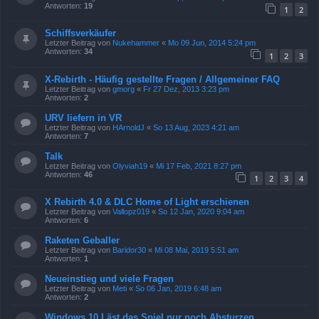
Antworten:
19
1
2
Schiffsverkäufer
Letzter Beitrag von
Nukehammer
«
Mo 09 Jun, 2014 5:24 pm
Antworten:
34
1
2
3
X-Rebirth - Häufig gestellte Fragen / Allgemeiner FAQ
Letzter Beitrag von
gmorg
«
Fr 27 Dez, 2013 3:23 pm
Antworten:
2
URV liefern in VR
Letzter Beitrag von
HArnoldJ
«
So 13 Aug, 2023 4:21 am
Antworten:
7
Talk
Letzter Beitrag von
Olyviah19
«
Mi 17 Feb, 2021 8:27 pm
Antworten:
46
1
2
3
4
X Rebirth 4.0 & DLC Home of Light erschienen
Letzter Beitrag von
Vallopz019
«
So 12 Jan, 2020 9:04 am
Antworten:
6
Raketen Geballer
Letzter Beitrag von
Baridor30
«
Mi 08 Mai, 2019 5:51 am
Antworten:
1
Neueinstieg und viele Fragen
Letzter Beitrag von
Meti
«
So 06 Jan, 2019 6:48 am
Antworten:
2
Windows 10 Läst das Spiel nur noch Absturzen