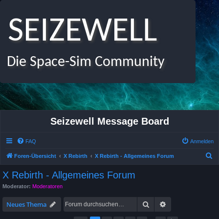
SEIZEWELL
Die Space-Sim Community
Seizewell Message Board
FAQ
Anmelden
S
Foren-Übersicht
X Rebirth
X Rebirth - Allgemeines Forum
u
X Rebirth - Allgemeines Forum
c
Moderator:
Moderatoren
h
Suche
Erweiterte Suche
e
Neues Thema