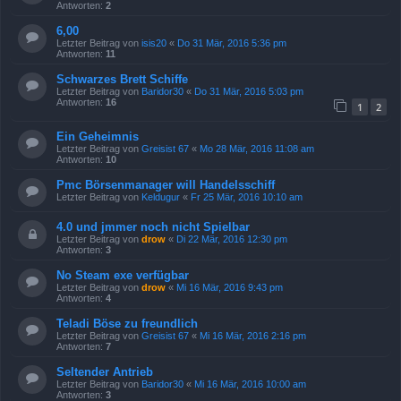
Antworten:
2
6,00
Letzter Beitrag von
isis20
«
Do 31 Mär, 2016 5:36 pm
Antworten:
11
Schwarzes Brett Schiffe
Letzter Beitrag von
Baridor30
«
Do 31 Mär, 2016 5:03 pm
Antworten:
16
1
2
Ein Geheimnis
Letzter Beitrag von
Greisist 67
«
Mo 28 Mär, 2016 11:08 am
Antworten:
10
Pmc Börsenmanager will Handelsschiff
Letzter Beitrag von
Keldugur
«
Fr 25 Mär, 2016 10:10 am
4.0 und jmmer noch nicht Spielbar
Letzter Beitrag von
drow
«
Di 22 Mär, 2016 12:30 pm
Antworten:
3
No Steam exe verfügbar
Letzter Beitrag von
drow
«
Mi 16 Mär, 2016 9:43 pm
Antworten:
4
Teladi Böse zu freundlich
Letzter Beitrag von
Greisist 67
«
Mi 16 Mär, 2016 2:16 pm
Antworten:
7
Seltender Antrieb
Letzter Beitrag von
Baridor30
«
Mi 16 Mär, 2016 10:00 am
Antworten:
3