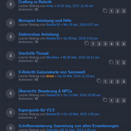
Crafting in Rebirth
Letzter Beitrag von
Inras
«
Di 05 Sep, 2017 11:35 am
Antworten:
30
1
2
3
Minispiel Anleitung und Hilfe
Letzter Beitrag von
Baridor30
«
Mo 18 Apr, 2016 8:07 pm
Stationsbau Anleitung
Letzter Beitrag von
Baridor30
«
Sa 09 Apr, 2016 2:56 pm
Antworten:
78
1
2
3
4
5
6
Starthilfe Thread
Letzter Beitrag von
Bloodhex
«
Mi 30 Mär, 2016 10:12 am
Antworten:
22
1
2
X-Rebirth Galaxiekarte von Seizewell
Letzter Beitrag von
drow
«
Sa 19 Mär, 2016 11:29 pm
Antworten:
59
1
2
3
4
Übersicht: Besatzung & NPCs
Letzter Beitrag von
Baridor30
«
So 13 Mär, 2016 10:08 am
Antworten:
39
1
2
3
Kaperguide für V3.5
Letzter Beitrag von
Baridor30
«
Do 19 Mär, 2015 1:58 pm
Antworten:
4
Schiffserweiterung Sammlung von allen Erweiterungen
Letzter Beitrag von
Schrotti
«
Mi 24 Sep, 2014 3:28 pm