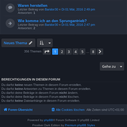
Waren herstellen
Letzter Beitrag von
Baridor30
«
Di 01 Mär, 2016 2:49 pm
Antworten:
1
Wie komme ich an den Sprungantrieb?
Letzter Beitrag von
Baridor30
«
Di 01 Mär, 2016 2:47 pm
Antworten:
2
Neues Thema
Seite
1
von
8
1
2
3
4
5
8
Nächste
356 Themen
…
Gehe zu
BERECHTIGUNGEN IN DIESEM FORUM
Du darfst
keine
neuen Themen in diesem Forum erstellen.
Du darfst
keine
Antworten zu Themen in diesem Forum erstellen.
Du darfst deine Beiträge in diesem Forum
nicht
ändern.
Du darfst deine Beiträge in diesem Forum
nicht
löschen.
Du darfst
keine
Dateianhänge in diesem Forum erstellen.
Foren-Übersicht
Alle Cookies löschen
Alle Zeiten sind
UTC+01:00
Powered by
phpBB
® Forum Software © phpBB Limited
Prosilver Dark Edition by
Premium phpBB Styles