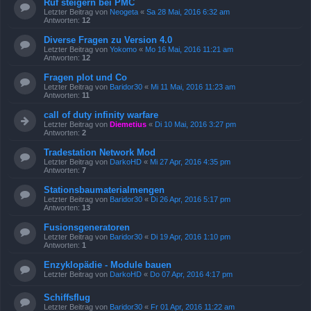
Ruf steigern bei PMC
Letzter Beitrag von
Neogeta
«
Sa 28 Mai, 2016 6:32 am
Antworten:
12
Diverse Fragen zu Version 4.0
Letzter Beitrag von
Yokomo
«
Mo 16 Mai, 2016 11:21 am
Antworten:
12
Fragen plot und Co
Letzter Beitrag von
Baridor30
«
Mi 11 Mai, 2016 11:23 am
Antworten:
11
call of duty infinity warfare
Letzter Beitrag von
Diemetius
«
Di 10 Mai, 2016 3:27 pm
Antworten:
2
Tradestation Network Mod
Letzter Beitrag von
DarkoHD
«
Mi 27 Apr, 2016 4:35 pm
Antworten:
7
Stationsbaumaterialmengen
Letzter Beitrag von
Baridor30
«
Di 26 Apr, 2016 5:17 pm
Antworten:
13
Fusionsgeneratoren
Letzter Beitrag von
Baridor30
«
Di 19 Apr, 2016 1:10 pm
Antworten:
1
Enzyklopädie - Module bauen
Letzter Beitrag von
DarkoHD
«
Do 07 Apr, 2016 4:17 pm
Schiffsflug
Letzter Beitrag von
Baridor30
«
Fr 01 Apr, 2016 11:22 am