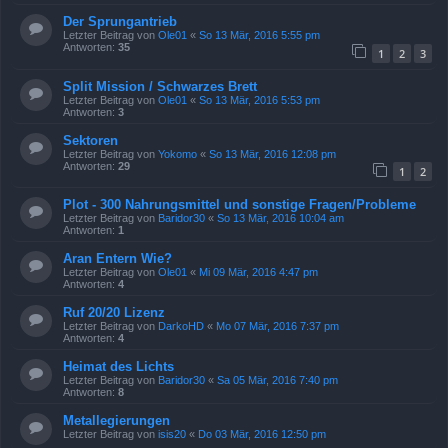
Der Sprungantrieb
Letzter Beitrag von
Ole01
«
So 13 Mär, 2016 5:55 pm
Antworten:
35
1
2
3
Split Mission / Schwarzes Brett
Letzter Beitrag von
Ole01
«
So 13 Mär, 2016 5:53 pm
Antworten:
3
Sektoren
Letzter Beitrag von
Yokomo
«
So 13 Mär, 2016 12:08 pm
Antworten:
29
1
2
Plot - 300 Nahrungsmittel und sonstige Fragen/Probleme
Letzter Beitrag von
Baridor30
«
So 13 Mär, 2016 10:04 am
Antworten:
1
Aran Entern Wie?
Letzter Beitrag von
Ole01
«
Mi 09 Mär, 2016 4:47 pm
Antworten:
4
Ruf 20/20 Lizenz
Letzter Beitrag von
DarkoHD
«
Mo 07 Mär, 2016 7:37 pm
Antworten:
4
Heimat des Lichts
Letzter Beitrag von
Baridor30
«
Sa 05 Mär, 2016 7:40 pm
Antworten:
8
Metallegierungen
Letzter Beitrag von
isis20
«
Do 03 Mär, 2016 12:50 pm