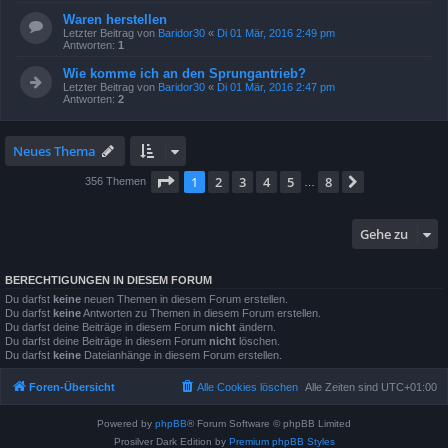
Waren herstellen
Letzter Beitrag von
Baridor30
«
Di 01 Mär, 2016 2:49 pm
Antworten:
1
Wie komme ich an den Sprungantrieb?
Letzter Beitrag von
Baridor30
«
Di 01 Mär, 2016 2:47 pm
Antworten:
2
Neues Thema
Seite
1
von
8
1
2
3
4
5
8
Nächste
356 Themen
…
Gehe zu
BERECHTIGUNGEN IN DIESEM FORUM
Du darfst
keine
neuen Themen in diesem Forum erstellen.
Du darfst
keine
Antworten zu Themen in diesem Forum erstellen.
Du darfst deine Beiträge in diesem Forum
nicht
ändern.
Du darfst deine Beiträge in diesem Forum
nicht
löschen.
Du darfst
keine
Dateianhänge in diesem Forum erstellen.
Foren-Übersicht
Alle Cookies löschen
Alle Zeiten sind
UTC+01:00
Powered by
phpBB
® Forum Software © phpBB Limited
Prosilver Dark Edition by
Premium phpBB Styles