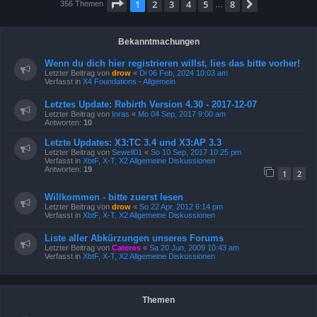
Seite
1
von
8
1
2
3
4
5
8
Nächste
356 Themen
…
Bekanntmachungen
Wenn du dich hier registrieren willst, lies das bitte vorher!
Letzter Beitrag von
drow
«
Di 06 Feb, 2024 10:03 am
Verfasst in
X4 Foundations - Allgemein
Letztes Update: Rebirth Version 4.30 - 2017-12-07
Letzter Beitrag von
Inras
«
Mo 04 Sep, 2017 9:00 am
Antworten:
10
Letzte Updates: X3:TC 3.4 und X3:AP 3.3
Letzter Beitrag von
Sewell01
«
So 10 Sep, 2017 10:25 pm
Verfasst in
XbtF, X-T, X2 Allgemeine Diskussionen
Antworten:
19
1
2
Willkommen - bitte zuerst lesen
Letzter Beitrag von
drow
«
So 22 Apr, 2012 6:14 pm
Verfasst in
XbtF, X-T, X2 Allgemeine Diskussionen
Liste aller Abkürzungen unseres Forums
Letzter Beitrag von
Cateros
«
Sa 20 Jun, 2009 10:43 am
Verfasst in
XbtF, X-T, X2 Allgemeine Diskussionen
Themen