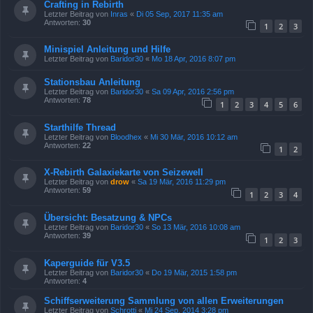
Crafting in Rebirth
Letzter Beitrag von
Inras
«
Di 05 Sep, 2017 11:35 am
Antworten:
30
1
2
3
Minispiel Anleitung und Hilfe
Letzter Beitrag von
Baridor30
«
Mo 18 Apr, 2016 8:07 pm
Stationsbau Anleitung
Letzter Beitrag von
Baridor30
«
Sa 09 Apr, 2016 2:56 pm
Antworten:
78
1
2
3
4
5
6
Starthilfe Thread
Letzter Beitrag von
Bloodhex
«
Mi 30 Mär, 2016 10:12 am
Antworten:
22
1
2
X-Rebirth Galaxiekarte von Seizewell
Letzter Beitrag von
drow
«
Sa 19 Mär, 2016 11:29 pm
Antworten:
59
1
2
3
4
Übersicht: Besatzung & NPCs
Letzter Beitrag von
Baridor30
«
So 13 Mär, 2016 10:08 am
Antworten:
39
1
2
3
Kaperguide für V3.5
Letzter Beitrag von
Baridor30
«
Do 19 Mär, 2015 1:58 pm
Antworten:
4
Schiffserweiterung Sammlung von allen Erweiterungen
Letzter Beitrag von
Schrotti
«
Mi 24 Sep, 2014 3:28 pm