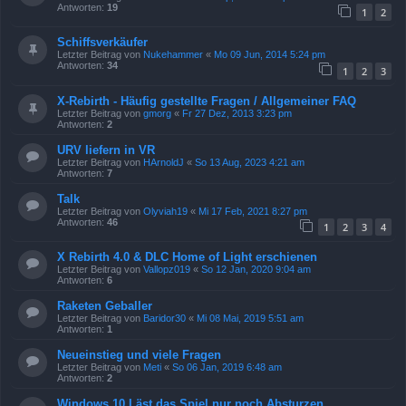
Antworten:
19
1
2
Schiffsverkäufer
Letzter Beitrag von
Nukehammer
«
Mo 09 Jun, 2014 5:24 pm
Antworten:
34
1
2
3
X-Rebirth - Häufig gestellte Fragen / Allgemeiner FAQ
Letzter Beitrag von
gmorg
«
Fr 27 Dez, 2013 3:23 pm
Antworten:
2
URV liefern in VR
Letzter Beitrag von
HArnoldJ
«
So 13 Aug, 2023 4:21 am
Antworten:
7
Talk
Letzter Beitrag von
Olyviah19
«
Mi 17 Feb, 2021 8:27 pm
Antworten:
46
1
2
3
4
X Rebirth 4.0 & DLC Home of Light erschienen
Letzter Beitrag von
Vallopz019
«
So 12 Jan, 2020 9:04 am
Antworten:
6
Raketen Geballer
Letzter Beitrag von
Baridor30
«
Mi 08 Mai, 2019 5:51 am
Antworten:
1
Neueinstieg und viele Fragen
Letzter Beitrag von
Meti
«
So 06 Jan, 2019 6:48 am
Antworten:
2
Windows 10 Läst das Spiel nur noch Absturzen