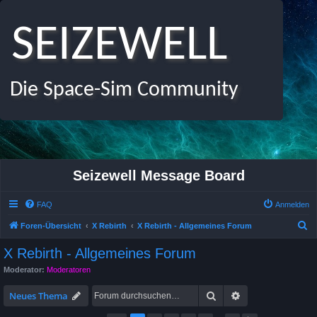
SEIZEWELL
Die Space-Sim Community
Seizewell Message Board
FAQ
Anmelden
S
Foren-Übersicht
X Rebirth
X Rebirth - Allgemeines Forum
u
X Rebirth - Allgemeines Forum
c
Moderator:
Moderatoren
h
Suche
Erweiterte Suche
e
Neues Thema