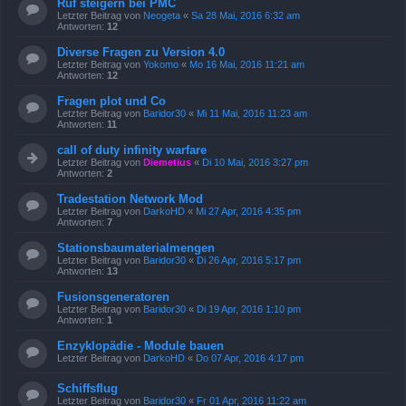
Ruf steigern bei PMC
Letzter Beitrag von
Neogeta
«
Sa 28 Mai, 2016 6:32 am
Antworten:
12
Diverse Fragen zu Version 4.0
Letzter Beitrag von
Yokomo
«
Mo 16 Mai, 2016 11:21 am
Antworten:
12
Fragen plot und Co
Letzter Beitrag von
Baridor30
«
Mi 11 Mai, 2016 11:23 am
Antworten:
11
call of duty infinity warfare
Letzter Beitrag von
Diemetius
«
Di 10 Mai, 2016 3:27 pm
Antworten:
2
Tradestation Network Mod
Letzter Beitrag von
DarkoHD
«
Mi 27 Apr, 2016 4:35 pm
Antworten:
7
Stationsbaumaterialmengen
Letzter Beitrag von
Baridor30
«
Di 26 Apr, 2016 5:17 pm
Antworten:
13
Fusionsgeneratoren
Letzter Beitrag von
Baridor30
«
Di 19 Apr, 2016 1:10 pm
Antworten:
1
Enzyklopädie - Module bauen
Letzter Beitrag von
DarkoHD
«
Do 07 Apr, 2016 4:17 pm
Schiffsflug
Letzter Beitrag von
Baridor30
«
Fr 01 Apr, 2016 11:22 am