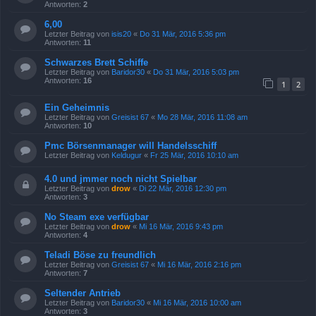
Antworten:
2
6,00
Letzter Beitrag von
isis20
«
Do 31 Mär, 2016 5:36 pm
Antworten:
11
Schwarzes Brett Schiffe
Letzter Beitrag von
Baridor30
«
Do 31 Mär, 2016 5:03 pm
Antworten:
16
1
2
Ein Geheimnis
Letzter Beitrag von
Greisist 67
«
Mo 28 Mär, 2016 11:08 am
Antworten:
10
Pmc Börsenmanager will Handelsschiff
Letzter Beitrag von
Keldugur
«
Fr 25 Mär, 2016 10:10 am
4.0 und jmmer noch nicht Spielbar
Letzter Beitrag von
drow
«
Di 22 Mär, 2016 12:30 pm
Antworten:
3
No Steam exe verfügbar
Letzter Beitrag von
drow
«
Mi 16 Mär, 2016 9:43 pm
Antworten:
4
Teladi Böse zu freundlich
Letzter Beitrag von
Greisist 67
«
Mi 16 Mär, 2016 2:16 pm
Antworten:
7
Seltender Antrieb
Letzter Beitrag von
Baridor30
«
Mi 16 Mär, 2016 10:00 am
Antworten:
3