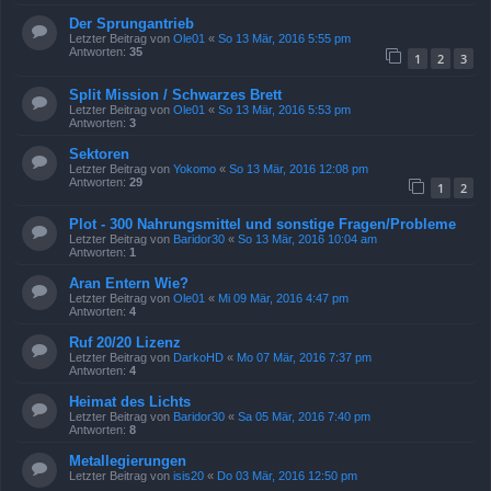
Der Sprungantrieb
Letzter Beitrag von
Ole01
«
So 13 Mär, 2016 5:55 pm
Antworten:
35
1
2
3
Split Mission / Schwarzes Brett
Letzter Beitrag von
Ole01
«
So 13 Mär, 2016 5:53 pm
Antworten:
3
Sektoren
Letzter Beitrag von
Yokomo
«
So 13 Mär, 2016 12:08 pm
Antworten:
29
1
2
Plot - 300 Nahrungsmittel und sonstige Fragen/Probleme
Letzter Beitrag von
Baridor30
«
So 13 Mär, 2016 10:04 am
Antworten:
1
Aran Entern Wie?
Letzter Beitrag von
Ole01
«
Mi 09 Mär, 2016 4:47 pm
Antworten:
4
Ruf 20/20 Lizenz
Letzter Beitrag von
DarkoHD
«
Mo 07 Mär, 2016 7:37 pm
Antworten:
4
Heimat des Lichts
Letzter Beitrag von
Baridor30
«
Sa 05 Mär, 2016 7:40 pm
Antworten:
8
Metallegierungen
Letzter Beitrag von
isis20
«
Do 03 Mär, 2016 12:50 pm