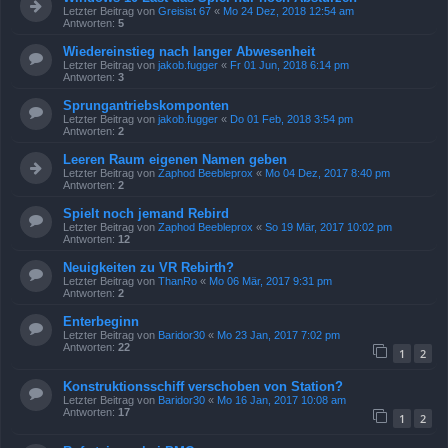
Letzter Beitrag von
Greisist 67
«
Mo 24 Dez, 2018 12:54 am
Antworten:
5
Wiedereinstieg nach langer Abwesenheit
Letzter Beitrag von
jakob.fugger
«
Fr 01 Jun, 2018 6:14 pm
Antworten:
3
Sprungantriebskomponten
Letzter Beitrag von
jakob.fugger
«
Do 01 Feb, 2018 3:54 pm
Antworten:
2
Leeren Raum eigenen Namen geben
Letzter Beitrag von
Zaphod Beebleprox
«
Mo 04 Dez, 2017 8:40 pm
Antworten:
2
Spielt noch jemand Rebird
Letzter Beitrag von
Zaphod Beebleprox
«
So 19 Mär, 2017 10:02 pm
Antworten:
12
Neuigkeiten zu VR Rebirth?
Letzter Beitrag von
ThanRo
«
Mo 06 Mär, 2017 9:31 pm
Antworten:
2
Enterbeginn
Letzter Beitrag von
Baridor30
«
Mo 23 Jan, 2017 7:02 pm
Antworten:
22
1
2
Konstruktionsschiff verschoben von Station?
Letzter Beitrag von
Baridor30
«
Mo 16 Jan, 2017 10:08 am
Antworten:
17
1
2