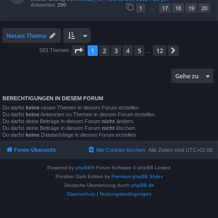
Antworten:
290
1
17
18
19
20
…
Neues Thema
Seite
1
von
12
1
2
3
4
5
12
Nächste
583 Themen
…
Gehe zu
BERECHTIGUNGEN IN DIESEM FORUM
Du darfst
keine
neuen Themen in diesem Forum erstellen.
Du darfst
keine
Antworten zu Themen in diesem Forum erstellen.
Du darfst deine Beiträge in diesem Forum
nicht
ändern.
Du darfst deine Beiträge in diesem Forum
nicht
löschen.
Du darfst
keine
Dateianhänge in diesem Forum erstellen.
Foren-Übersicht
Alle Cookies löschen
Alle Zeiten sind
UTC+01:00
Powered by
phpBB
® Forum Software © phpBB Limited
Prosilver Dark Edition by
Premium phpBB Styles
Deutsche Übersetzung durch
phpBB.de
Datenschutz
|
Nutzungsbedingungen