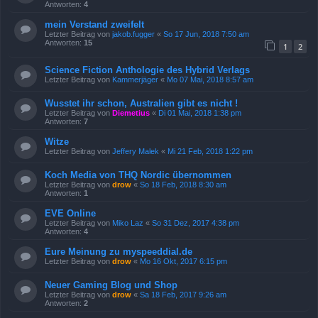
Antworten:
4
mein Verstand zweifelt
Letzter Beitrag von
jakob.fugger
«
So 17 Jun, 2018 7:50 am
Antworten:
15
1
2
Science Fiction Anthologie des Hybrid Verlags
Letzter Beitrag von
Kammerjäger
«
Mo 07 Mai, 2018 8:57 am
Wusstet ihr schon, Australien gibt es nicht !
Letzter Beitrag von
Diemetius
«
Di 01 Mai, 2018 1:38 pm
Antworten:
7
Witze
Letzter Beitrag von
Jeffery Malek
«
Mi 21 Feb, 2018 1:22 pm
Koch Media von THQ Nordic übernommen
Letzter Beitrag von
drow
«
So 18 Feb, 2018 8:30 am
Antworten:
1
EVE Online
Letzter Beitrag von
Miko Laz
«
So 31 Dez, 2017 4:38 pm
Antworten:
4
Eure Meinung zu myspeeddial.de
Letzter Beitrag von
drow
«
Mo 16 Okt, 2017 6:15 pm
Neuer Gaming Blog und Shop
Letzter Beitrag von
drow
«
Sa 18 Feb, 2017 9:26 am
Antworten:
2