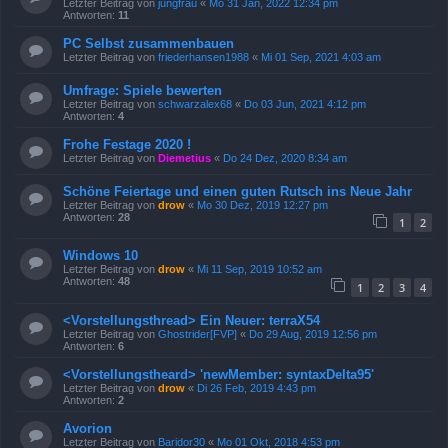
Letzter Beitrag von
jungfrau
«
Mo 31 Jan, 2022 12:34 pm
Antworten:
11
PC Selbst zusammenbauen
Letzter Beitrag von
friederhansen1988
«
Mi 01 Sep, 2021 4:03 am
Umfrage: Spiele bewerten
Letzter Beitrag von
schwarzalex68
«
Do 03 Jun, 2021 4:12 pm
Antworten:
4
Frohe Festage 2020 !
Letzter Beitrag von
Diemetius
«
Do 24 Dez, 2020 8:34 am
Schöne Feiertage und einen guten Rutsch ins Neue Jahr
Letzter Beitrag von
drow
«
Mo 30 Dez, 2019 12:27 pm
Antworten:
28
1
2
Windows 10
Letzter Beitrag von
drow
«
Mi 11 Sep, 2019 10:52 am
Antworten:
48
1
2
3
4
<Vorstellungsthread> Ein Neuer: terraX54
Letzter Beitrag von
Ghostrider[FVP]
«
Do 29 Aug, 2019 12:56 pm
Antworten:
6
<Vorstellungstheard> 'newMember: syntaxDelta95'
Letzter Beitrag von
drow
«
Di 26 Feb, 2019 4:43 pm
Antworten:
2
Avorion
Letzter Beitrag von
Baridor30
«
Mo 01 Okt, 2018 4:53 pm