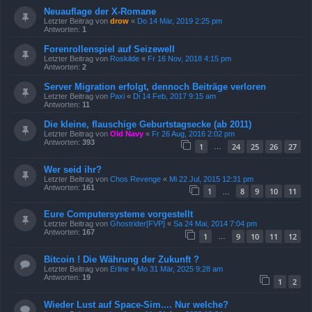
Neuauflage der X-Romane
Letzter Beitrag von
drow
«
Do 14 Mär, 2019 2:25 pm
Antworten:
1
Forenrollenspiel auf Seizewell
Letzter Beitrag von
Roskilde
«
Fr 16 Nov, 2018 4:15 pm
Antworten:
2
Server Migration erfolgt, dennoch Beiträge verloren
Letzter Beitrag von
Paxi
«
Di 14 Feb, 2017 9:15 am
Antworten:
11
Die kleine, flauschige Geburtstagsecke (ab 2011)
Letzter Beitrag von
Old Navy
«
Fr 26 Aug, 2016 2:02 pm
Antworten:
393
1
24
25
26
27
…
Wer seid ihr?
Letzter Beitrag von
Chos Revenge
«
Mi 22 Jul, 2015 12:31 pm
Antworten:
161
1
8
9
10
11
…
Eure Computersysteme vorgestellt
Letzter Beitrag von
Ghostrider[FVP]
«
Sa 24 Mai, 2014 7:04 pm
Antworten:
167
1
9
10
11
12
…
Bitcoin ! Die Währung der Zukunft ?
Letzter Beitrag von
Erline
«
Mo 31 Mär, 2025 9:28 am
Antworten:
19
1
2
Wieder Lust auf Space-Sim.... Nur welche?