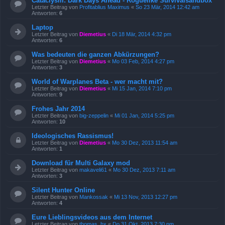
Cataclysm: Dark Days Ahead - Roguelike Survivalsandbox
Letzter Beitrag von
Profitablius Maximus
«
So 23 Mär, 2014 12:42 am
Antworten:
6
Laptop
Letzter Beitrag von
Diemetius
«
Di 18 Mär, 2014 4:32 pm
Antworten:
6
Was bedeuten die ganzen Abkürzungen?
Letzter Beitrag von
Diemetius
«
Mo 03 Feb, 2014 4:27 pm
Antworten:
3
World of Warplanes Beta - wer macht mit?
Letzter Beitrag von
Diemetius
«
Mi 15 Jan, 2014 7:10 pm
Antworten:
9
Frohes Jahr 2014
Letzter Beitrag von
big-zeppelin
«
Mi 01 Jan, 2014 5:25 pm
Antworten:
10
Ideologisches Rassismus!
Letzter Beitrag von
Diemetius
«
Mo 30 Dez, 2013 11:54 am
Antworten:
1
Download für Multi Galaxy mod
Letzter Beitrag von
makaveli61
«
Mo 30 Dez, 2013 7:11 am
Antworten:
3
Silent Hunter Online
Letzter Beitrag von
Mankossak
«
Mi 13 Nov, 2013 12:27 pm
Antworten:
4
Eure Lieblingsvideos aus dem Internet
Letzter Beitrag von
thomas_hx
«
Do 31 Okt, 2013 7:30 pm