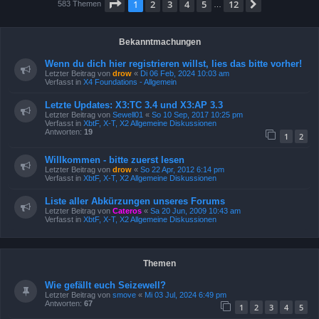
Seite
1
von
12
1
2
3
4
5
12
Nächste
583 Themen
…
Bekanntmachungen
Wenn du dich hier registrieren willst, lies das bitte vorher!
Letzter Beitrag von
drow
«
Di 06 Feb, 2024 10:03 am
Verfasst in
X4 Foundations - Allgemein
Letzte Updates: X3:TC 3.4 und X3:AP 3.3
Letzter Beitrag von
Sewell01
«
So 10 Sep, 2017 10:25 pm
Verfasst in
XbtF, X-T, X2 Allgemeine Diskussionen
Antworten:
19
1
2
Willkommen - bitte zuerst lesen
Letzter Beitrag von
drow
«
So 22 Apr, 2012 6:14 pm
Verfasst in
XbtF, X-T, X2 Allgemeine Diskussionen
Liste aller Abkürzungen unseres Forums
Letzter Beitrag von
Cateros
«
Sa 20 Jun, 2009 10:43 am
Verfasst in
XbtF, X-T, X2 Allgemeine Diskussionen
Themen
Wie gefällt euch Seizewell?
Letzter Beitrag von
smove
«
Mi 03 Jul, 2024 6:49 pm
Antworten:
67
1
2
3
4
5