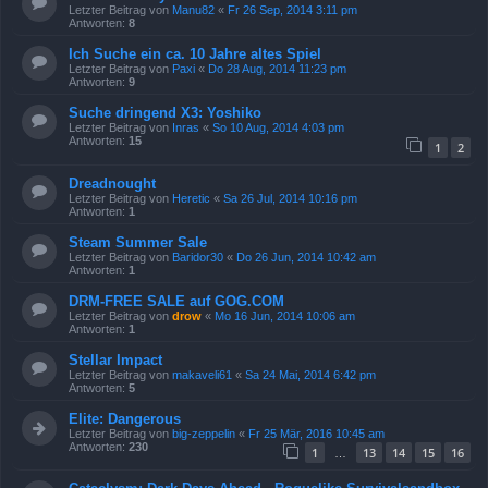
Letzter Beitrag von
Manu82
«
Fr 26 Sep, 2014 3:11 pm
Antworten:
8
Ich Suche ein ca. 10 Jahre altes Spiel
Letzter Beitrag von
Paxi
«
Do 28 Aug, 2014 11:23 pm
Antworten:
9
Suche dringend X3: Yoshiko
Letzter Beitrag von
Inras
«
So 10 Aug, 2014 4:03 pm
Antworten:
15
1
2
Dreadnought
Letzter Beitrag von
Heretic
«
Sa 26 Jul, 2014 10:16 pm
Antworten:
1
Steam Summer Sale
Letzter Beitrag von
Baridor30
«
Do 26 Jun, 2014 10:42 am
Antworten:
1
DRM-FREE SALE auf GOG.COM
Letzter Beitrag von
drow
«
Mo 16 Jun, 2014 10:06 am
Antworten:
1
Stellar Impact
Letzter Beitrag von
makaveli61
«
Sa 24 Mai, 2014 6:42 pm
Antworten:
5
Elite: Dangerous
Letzter Beitrag von
big-zeppelin
«
Fr 25 Mär, 2016 10:45 am
Antworten:
230
1
13
14
15
16
…