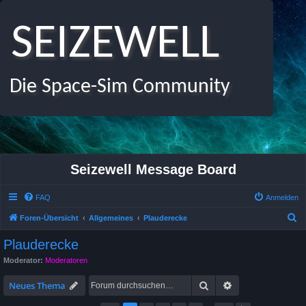
SEIZEWELL
Die Space-Sim Community
Seizewell Message Board
FAQ
Anmelden
S
Foren-Übersicht
Allgemeines
Plauderecke
u
Plauderecke
c
Moderator:
Moderatoren
h
Suche
Erweiterte Suche
e
Neues Thema