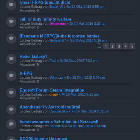
Unser FRPG braucht dich!
Letzter Beitrag von
Eddie_W
«
So 23 Okt, 2016 8:55 pm
Antworten:
5
call of duty infinity warfare
Letzter Beitrag von
Diemetius
«
Di 10 Mai, 2016 3:27 pm
Antworten:
2
[Fangame MORPG]X-the forgotten battles
Letzter Beitrag von
Greisist 67
«
So 03 Apr, 2016 5:29 pm
Antworten:
70
1
2
3
4
5
Rebel Galaxy?
Letzter Beitrag von
Paxi
«
Mi 30 Dez, 2015 7:02 pm
Antworten:
5
X-RPG
Letzter Beitrag von
Miko Laz
«
Do 15 Okt, 2015 5:06 pm
Antworten:
2
Egosoft Forum Steam Integration
Letzter Beitrag von
drow
«
Mi 18 Mär, 2015 9:51 am
Antworten:
3
Abendteuer in Asteroidengürtel
Letzter Beitrag von
Captain.Siro
«
Fr 14 Nov, 2014 3:31 pm
Verschwommene Schriften auf Seizewell
Letzter Beitrag von
Baridor30
«
Sa 01 Nov, 2014 7:41 am
Antworten:
4
XCOM: Enemy Unknown