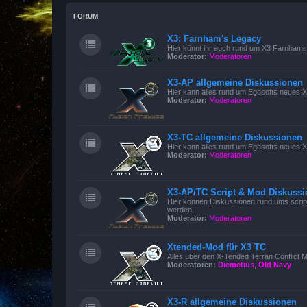
FORUM
X3: Farnham's Legacy
Hier könnt ihr euch rund um X3 Farnham
Moderator:
Moderatoren
X3-AP allgemeine Diskussionen
Hier kann alles rund um Egosofts neues X3
Moderator:
Moderatoren
X3-TC allgemeine Diskussionen
Hier kann alles rund um Egosofts neues X3
Moderator:
Moderatoren
X3-AP/TC Script & Mod Diskuss
Hier können Diskussionen rund ums script
werden.
Moderator:
Moderatoren
Xtended-Mod für X3 TC
Alles über den X-Tended Terran Conflict Mo
Moderatoren:
Diemetius
,
Old Navy
X3-R allgemeine Diskussionen