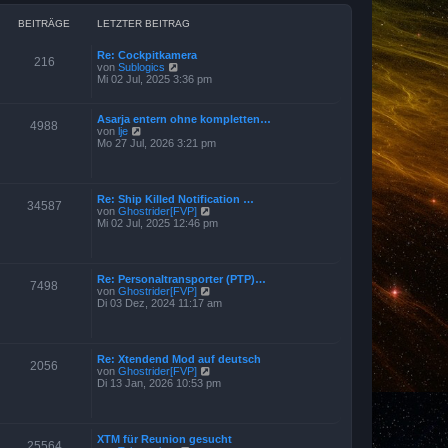
BEITRÄGE
LETZTER BEITRAG
Re: Cockpitkamera
216
N
von
Sublogics
e
Mi 02 Jul, 2025 3:36 pm
u
e
s
Asarja entern ohne kompletten…
4988
t
N
von
lje
e
e
Mo 27 Jul, 2026 3:21 pm
r
u
B
e
e
s
i
t
t
Re: Ship Killed Notification …
e
34587
r
N
von
Ghostrider[FVP]
r
a
e
Mi 02 Jul, 2025 12:46 pm
B
g
u
e
e
i
s
t
t
r
Re: Personaltransporter (PTP)…
e
7498
a
N
von
Ghostrider[FVP]
r
g
e
Di 03 Dez, 2024 11:17 am
B
u
e
e
i
s
t
t
r
Re: Xtendend Mod auf deutsch
e
2056
a
N
von
Ghostrider[FVP]
r
g
e
Di 13 Jan, 2026 10:53 pm
B
u
e
e
i
s
t
t
r
XTM für Reunion gesucht
e
25564
a