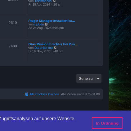
N
von
Telemachos
r
g
e
Fr 19 Apr, 2024 4:28 am
B
u
e
e
i
s
t
t
r
Plugin Manager installiert ke…
e
2610
a
N
von
djdodo
r
g
e
So 24 Aug, 2025 6:06 pm
B
u
e
e
i
s
t
t
r
Otas Mission Frachter bei Pun…
e
7408
a
N
von
Darehitorimo
r
g
e
Di 16 Nov, 2021 5:40 pm
B
u
e
e
i
s
t
t
r
e
a
r
g
B
Gehe zu
e
i
t
r
a
Alle Cookies löschen
Alle Zeiten sind
UTC+01:00
g
ugriffsanalysen auf unsere Website.
In Ordnung