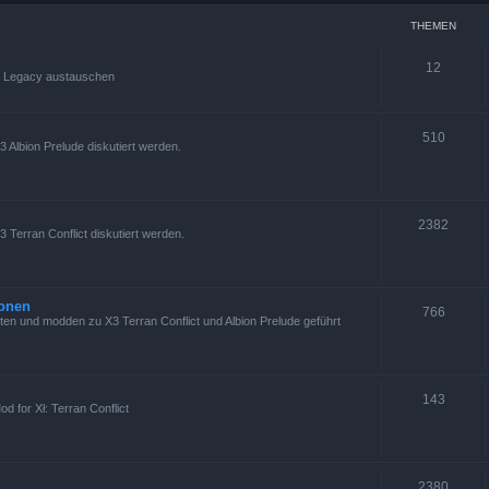
THEMEN
12
s Legacy austauschen
510
 Albion Prelude diskutiert werden.
2382
 Terran Conflict diskutiert werden.
ionen
766
en und modden zu X3 Terran Conflict und Albion Prelude geführt
143
d for Xł: Terran Conflict
2380