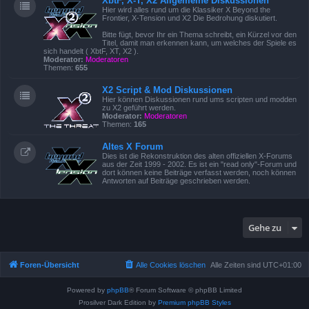
XbtF, X-T, X2 Allgemeine Diskussionen
Hier wird alles rund um die Klassiker X Beyond the
Frontier, X-Tension und X2 Die Bedrohung diskutiert.
Bitte fügt, bevor Ihr ein Thema schreibt, ein Kürzel vor den
Titel, damit man erkennen kann, um welches der Spiele es
sich handelt ( XbtF, XT, X2 ).
Moderator:
Moderatoren
Themen:
655
X2 Script & Mod Diskussionen
Hier können Diskussionen rund ums scripten und modden
zu X2 geführt werden.
Moderator:
Moderatoren
Themen:
165
Altes X Forum
Dies ist die Rekonstruktion des alten offiziellen X-Forums
aus der Zeit 1999 - 2002. Es ist ein "read only"-Forum und
dort können keine Beiträge verfasst werden, noch können
Antworten auf Beiträge geschrieben werden.
Gehe zu
Foren-Übersicht
Alle Cookies löschen
Alle Zeiten sind
UTC+01:00
Powered by
phpBB
® Forum Software © phpBB Limited
Prosilver Dark Edition by
Premium phpBB Styles