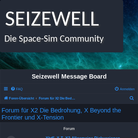
SEIZEWELL
Die Space-Sim Community
Seizewell Message Board
FAQ
Anmelden
S
Foren-Übersicht
Forum für X2 Die Bedrohung, X Beyond the Frontier und X-Tension
u
Forum für X2 Die Bedrohung, X Beyond the
c
Frontier und X-Tension
h
e
Forum