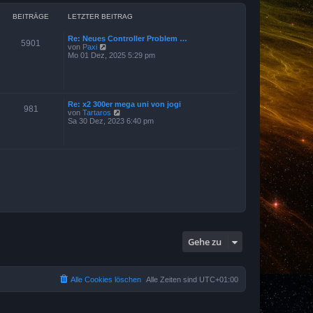
BEITRÄGE
LETZTER BEITRAG
Re: Neues Controller Problem …
5901
N
von
Paxi
e
Mo 01 Dez, 2025 5:29 pm
u
e
s
t
e
Re: x2 300er mega uni von jogi
r
981
N
von
Tartaros
B
e
Sa 30 Dez, 2023 6:40 pm
e
u
i
e
t
s
r
t
a
e
g
r
B
e
i
t
r
a
g
Gehe zu
Alle Cookies löschen
Alle Zeiten sind
UTC+01:00