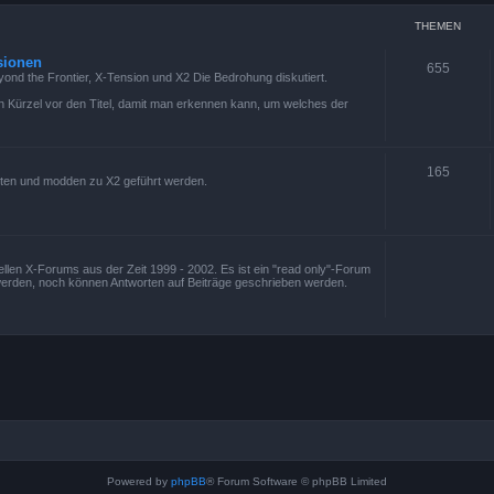
THEMEN
sionen
655
eyond the Frontier, X-Tension und X2 Die Bedrohung diskutiert.
 ein Kürzel vor den Titel, damit man erkennen kann, um welches der
165
ten und modden zu X2 geführt werden.
ziellen X-Forums aus der Zeit 1999 - 2002. Es ist ein "read only"-Forum
werden, noch können Antworten auf Beiträge geschrieben werden.
Powered by
phpBB
® Forum Software © phpBB Limited