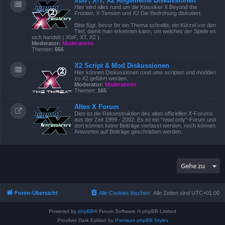
XbtF, X-T, X2 Allgemeine Diskussionen
Hier wird alles rund um die Klassiker X Beyond the
Frontier, X-Tension und X2 Die Bedrohung diskutiert.
Bitte fügt, bevor Ihr ein Thema schreibt, ein Kürzel vor den
Titel, damit man erkennen kann, um welches der Spiele es
sich handelt ( XbtF, XT, X2 ).
Moderator:
Moderatoren
Themen:
655
X2 Script & Mod Diskussionen
Hier können Diskussionen rund ums scripten und modden
zu X2 geführt werden.
Moderator:
Moderatoren
Themen:
165
Altes X Forum
Dies ist die Rekonstruktion des alten offiziellen X-Forums
aus der Zeit 1999 - 2002. Es ist ein "read only"-Forum und
dort können keine Beiträge verfasst werden, noch können
Antworten auf Beiträge geschrieben werden.
Gehe zu
Foren-Übersicht
Alle Cookies löschen
Alle Zeiten sind
UTC+01:00
Powered by
phpBB
® Forum Software © phpBB Limited
Prosilver Dark Edition by
Premium phpBB Styles