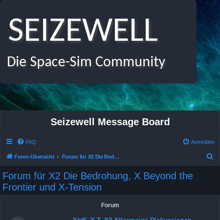
SEIZEWELL
Die Space-Sim Community
Seizewell Message Board
FAQ
Anmelden
S
Foren-Übersicht
Forum für X2 Die Bedrohung, X Beyond the Frontier und X-Tension
u
Forum für X2 Die Bedrohung, X Beyond the
c
Frontier und X-Tension
h
e
Forum