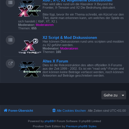
XbtF, X-T, X2 Allgemeine Diskussionen
Hier wird alles rund um die Klassiker X Beyond the
Frontier, X-Tension und X2 Die Bedrohung diskutiert.
Bitte fügt, bevor Ihr ein Thema schreibt, ein Kürzel vor den
Titel, damit man erkennen kann, um welches der Spiele es
sich handelt ( XbtF, XT, X2 ).
Moderator:
Moderatoren
Themen:
655
X2 Script & Mod Diskussionen
Hier können Diskussionen rund ums scripten und modden
zu X2 geführt werden.
Moderator:
Moderatoren
Themen:
165
Altes X Forum
Dies ist die Rekonstruktion des alten offiziellen X-Forums
aus der Zeit 1999 - 2002. Es ist ein "read only"-Forum und
dort können keine Beiträge verfasst werden, noch können
Antworten auf Beiträge geschrieben werden.
Gehe zu
Foren-Übersicht
Alle Cookies löschen
Alle Zeiten sind
UTC+01:00
Powered by
phpBB
® Forum Software © phpBB Limited
Prosilver Dark Edition by
Premium phpBB Styles