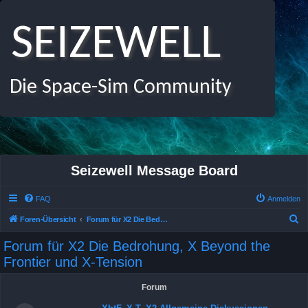
SEIZEWELL
Die Space-Sim Community
Seizewell Message Board
FAQ
Anmelden
S
Foren-Übersicht
Forum für X2 Die Bedrohung, X Beyond the Frontier und X-Tension
u
Forum für X2 Die Bedrohung, X Beyond the
c
Frontier und X-Tension
h
e
Forum