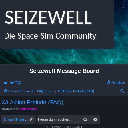
SEIZEWELL
Die Space-Sim Community
Seizewell Message Board
FAQ
Anmelden
S
Foren-Übersicht
FAQ Foren
X3 Albion Prelude (FAQ)
u
X3 Albion Prelude (FAQ)
c
Moderator:
Moderatoren
h
Suche
Erweiterte Suche
e
Neues Thema
19 Themen • Seite
1
von
1