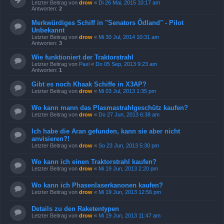
Letzter Beitrag von
drow
«
Di 26 Mai, 2015 10:17 am
Antworten:
2
Merkwürdiges Schiff in "Senators Ödland" - Pilot
Unbekannt
Letzter Beitrag von
drow
«
Mi 30 Jul, 2014 10:31 am
Antworten:
3
Wie funktioniert der Traktorstrahl
Letzter Beitrag von
Paxi
«
Do 05 Sep, 2013 9:23 am
Antworten:
1
Gibt es noch Khaak Schiffe in X3AP?
Letzter Beitrag von
drow
«
Mi 03 Jul, 2013 1:35 pm
Wo kann mann das Plasmastrahlgeschütz kaufen?
Letzter Beitrag von
drow
«
Do 27 Jun, 2013 6:38 am
Ich habe die Aran gefunden, kann sie aber nicht
anvisieren?!
Letzter Beitrag von
drow
«
So 23 Jun, 2013 5:30 pm
Wo kann ich einen Traktorstrahl kaufen?
Letzter Beitrag von
drow
«
Mi 19 Jun, 2013 2:20 pm
Wo kann ich Phasenlaserkanonen kaufen?
Letzter Beitrag von
drow
«
Mi 19 Jun, 2013 12:56 pm
Details zu den Raketentypen
Letzter Beitrag von
drow
«
Mi 19 Jun, 2013 11:47 am