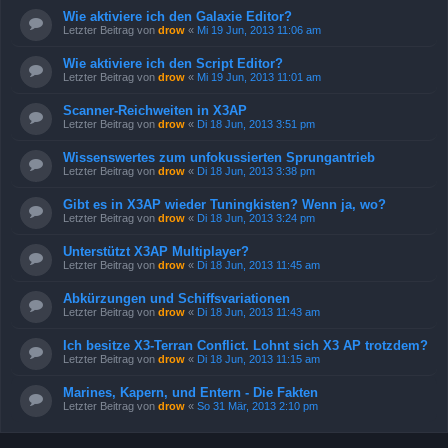
Wie aktiviere ich den Galaxie Editor?
Letzter Beitrag von
drow
«
Mi 19 Jun, 2013 11:06 am
Wie aktiviere ich den Script Editor?
Letzter Beitrag von
drow
«
Mi 19 Jun, 2013 11:01 am
Scanner-Reichweiten in X3AP
Letzter Beitrag von
drow
«
Di 18 Jun, 2013 3:51 pm
Wissenswertes zum unfokussierten Sprungantrieb
Letzter Beitrag von
drow
«
Di 18 Jun, 2013 3:38 pm
Gibt es in X3AP wieder Tuningkisten? Wenn ja, wo?
Letzter Beitrag von
drow
«
Di 18 Jun, 2013 3:24 pm
Unterstützt X3AP Multiplayer?
Letzter Beitrag von
drow
«
Di 18 Jun, 2013 11:45 am
Abkürzungen und Schiffsvariationen
Letzter Beitrag von
drow
«
Di 18 Jun, 2013 11:43 am
Ich besitze X3-Terran Conflict. Lohnt sich X3 AP trotzdem?
Letzter Beitrag von
drow
«
Di 18 Jun, 2013 11:15 am
Marines, Kapern, und Entern - Die Fakten
Letzter Beitrag von
drow
«
So 31 Mär, 2013 2:10 pm