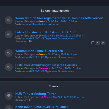
Bekanntmachungen
Wenn du dich hier registrieren willst, lies das bitte vorher!
Letzter Beitrag von
drow
«
Di 06 Feb, 2024 10:03 am
Verfasst in
X4 Foundations - Allgemein
Letzte Updates: X3:TC 3.4 und X3:AP 3.3
Letzter Beitrag von
Sewell01
«
So 10 Sep, 2017 10:25 pm
Verfasst in
XbtF, X-T, X2 Allgemeine Diskussionen
Antworten:
19
1
2
Willkommen - bitte zuerst lesen
Letzter Beitrag von
drow
«
So 22 Apr, 2012 6:14 pm
Verfasst in
XbtF, X-T, X2 Allgemeine Diskussionen
Liste aller Abkürzungen unseres Forums
Letzter Beitrag von
Cateros
«
Sa 20 Jun, 2009 10:43 am
Verfasst in
XbtF, X-T, X2 Allgemeine Diskussionen
Themen
HUB Tor verbindung Terran
Letzter Beitrag von
Old Navy
«
Mo 24 Feb, 2020 11:45 am
Antworten:
1
Kann mann SPRUNGBOJEN kaufen