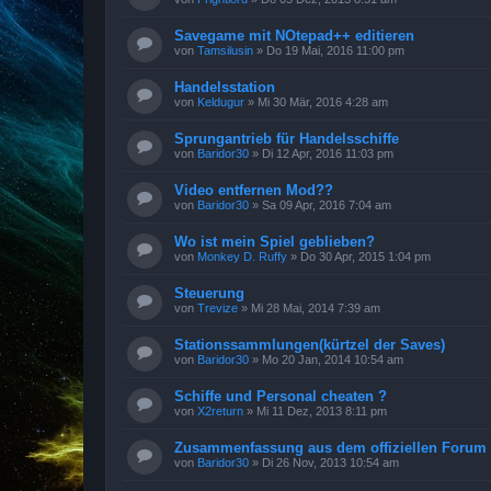
Savegame mit NOtepad++ editieren
von
Tamsilusin
»
Do 19 Mai, 2016 11:00 pm
Handelsstation
von
Keldugur
»
Mi 30 Mär, 2016 4:28 am
Sprungantrieb für Handelsschiffe
von
Baridor30
»
Di 12 Apr, 2016 11:03 pm
Video entfernen Mod??
von
Baridor30
»
Sa 09 Apr, 2016 7:04 am
Wo ist mein Spiel geblieben?
von
Monkey D. Ruffy
»
Do 30 Apr, 2015 1:04 pm
Steuerung
von
Trevize
»
Mi 28 Mai, 2014 7:39 am
Stationssammlungen(kürtzel der Saves)
von
Baridor30
»
Mo 20 Jan, 2014 10:54 am
Schiffe und Personal cheaten ?
von
X2return
»
Mi 11 Dez, 2013 8:11 pm
Zusammenfassung aus dem offiziellen Forum
von
Baridor30
»
Di 26 Nov, 2013 10:54 am