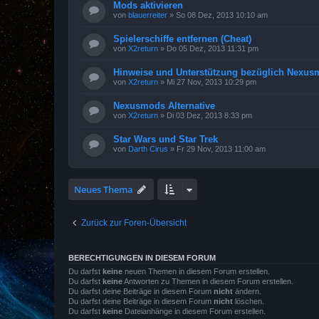
Mods aktivieren
von
blauerreiter
»
So 08 Dez, 2013 10:10 am
Spielerschiffe entfernen (Cheat)
von
X2return
»
Do 05 Dez, 2013 11:31 pm
Hinweise und Unterstützung bezüglich Nexu
von
X2return
»
Mi 27 Nov, 2013 10:29 pm
Nexusmods Alternative
von
X2return
»
Di 03 Dez, 2013 8:33 pm
Star Wars und Star Trek
von
Darth Cirus
»
Fr 29 Nov, 2013 11:00 am
Neues Thema
Zurück zur Foren-Übersicht
BERECHTIGUNGEN IN DIESEM FORUM
Du darfst
keine
neuen Themen in diesem Forum erstellen.
Du darfst
keine
Antworten zu Themen in diesem Forum erstellen.
Du darfst deine Beiträge in diesem Forum
nicht
ändern.
Du darfst deine Beiträge in diesem Forum
nicht
löschen.
Du darfst
keine
Dateianhänge in diesem Forum erstellen.