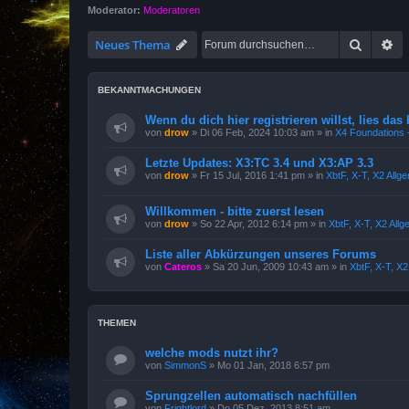
Moderator:
Moderatoren
Suche
Er
Neues Thema
BEKANNTMACHUNGEN
Wenn du dich hier registrieren willst, lies das 
von
drow
»
Di 06 Feb, 2024 10:03 am
» in
X4 Foundations -
Letzte Updates: X3:TC 3.4 und X3:AP 3.3
von
drow
»
Fr 15 Jul, 2016 1:41 pm
» in
XbtF, X-T, X2 Allg
Willkommen - bitte zuerst lesen
von
drow
»
So 22 Apr, 2012 6:14 pm
» in
XbtF, X-T, X2 All
Liste aller Abkürzungen unseres Forums
von
Cateros
»
Sa 20 Jun, 2009 10:43 am
» in
XbtF, X-T, X
THEMEN
welche mods nutzt ihr?
von
SimmonS
»
Mo 01 Jan, 2018 6:57 pm
Sprungzellen automatisch nachfüllen
von
Frightlord
»
Do 05 Dez, 2013 8:51 am