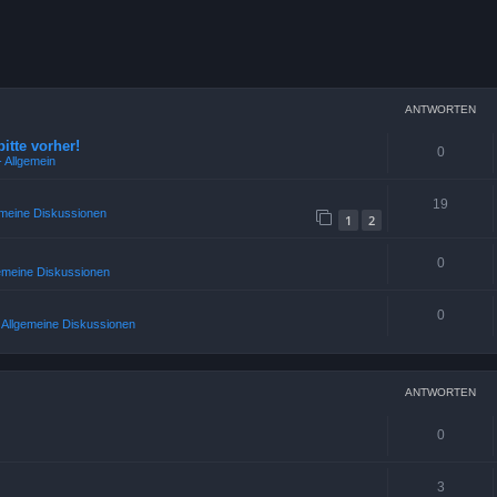
weiterte Suche
ANTWORTEN
bitte vorher!
0
 Allgemein
19
emeine Diskussionen
1
2
0
gemeine Diskussionen
0
2 Allgemeine Diskussionen
ANTWORTEN
0
3