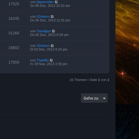
von
blauerreiter
17525
So 08 Dez, 2013 10:10 am
von
X2return
16245
Do 05 Dez, 2013 11:31 pm
von
Tonsilgon
31269
Do 05 Dez, 2013 8:29 am
von
X2return
16802
Di 03 Dez, 2013 8:33 pm
von
ThanRo
17659
Fr 29 Nov, 2013 2:30 pm
16 Themen • Seite
1
von
1
Gehe zu