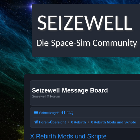
SEIZEWELL
Die Space-Sim Community
Seizewell Message Board
Seizewell X Forum
Schnellzugriff
FAQ
Foren-Übersicht
X Rebirth
X Rebirth Mods und Skripte
X Rebirth Mods und Skripte