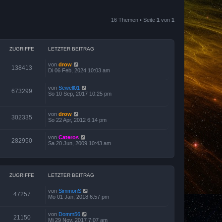
16 Themen • Seite
1
von
1
ZUGRIFFE
LETZTER BEITRAG
von
drow
138413
Di 06 Feb, 2024 10:03 am
von
Sewell01
673299
So 10 Sep, 2017 10:25 pm
von
drow
302335
So 22 Apr, 2012 6:14 pm
von
Cateros
282950
Sa 20 Jun, 2009 10:43 am
ZUGRIFFE
LETZTER BEITRAG
von
SimmonS
47257
Mo 01 Jan, 2018 6:57 pm
von
Domm56
21150
Mi 29 Nov, 2017 7:07 am