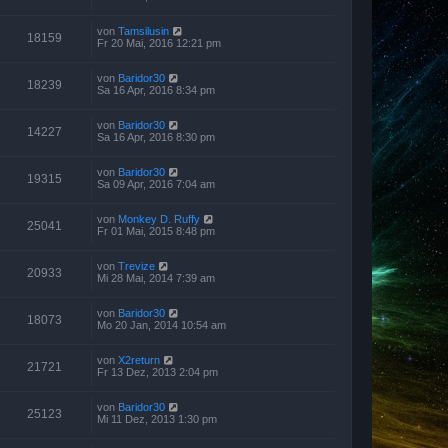
von
Tamsilusin
18159
Fr 20 Mai, 2016 12:21 pm
von
Baridor30
18239
Sa 16 Apr, 2016 8:34 pm
von
Baridor30
14227
Sa 16 Apr, 2016 8:30 pm
von
Baridor30
19315
Sa 09 Apr, 2016 7:04 am
von
Monkey D. Ruffy
25041
Fr 01 Mai, 2015 8:48 pm
von
Trevize
20933
Mi 28 Mai, 2014 7:39 am
von
Baridor30
18073
Mo 20 Jan, 2014 10:54 am
von
X2return
21721
Fr 13 Dez, 2013 2:04 pm
von
Baridor30
25123
Mi 11 Dez, 2013 1:30 pm