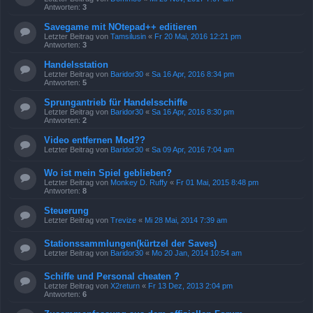
Antworten:
3
Savegame mit NOtepad++ editieren
Letzter Beitrag von
Tamsilusin
«
Fr 20 Mai, 2016 12:21 pm
Antworten:
3
Handelsstation
Letzter Beitrag von
Baridor30
«
Sa 16 Apr, 2016 8:34 pm
Antworten:
5
Sprungantrieb für Handelsschiffe
Letzter Beitrag von
Baridor30
«
Sa 16 Apr, 2016 8:30 pm
Antworten:
2
Video entfernen Mod??
Letzter Beitrag von
Baridor30
«
Sa 09 Apr, 2016 7:04 am
Wo ist mein Spiel geblieben?
Letzter Beitrag von
Monkey D. Ruffy
«
Fr 01 Mai, 2015 8:48 pm
Antworten:
8
Steuerung
Letzter Beitrag von
Trevize
«
Mi 28 Mai, 2014 7:39 am
Stationssammlungen(kürtzel der Saves)
Letzter Beitrag von
Baridor30
«
Mo 20 Jan, 2014 10:54 am
Schiffe und Personal cheaten ?
Letzter Beitrag von
X2return
«
Fr 13 Dez, 2013 2:04 pm
Antworten:
6