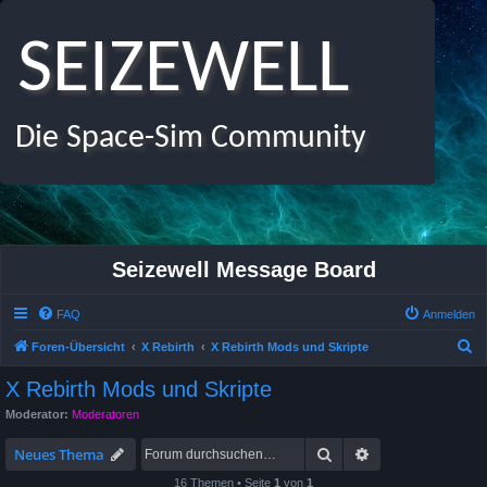
SEIZEWELL
Die Space-Sim Community
Seizewell Message Board
FAQ
Anmelden
S
Foren-Übersicht
X Rebirth
X Rebirth Mods und Skripte
u
X Rebirth Mods und Skripte
c
Moderator:
Moderatoren
h
Suche
Erweiterte Suche
e
Neues Thema
16 Themen • Seite
1
von
1