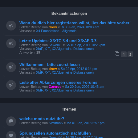
Bekanntmachungen
Wenn du dich hier registrieren willst, lies das bitte vorher!
Letzter Beitrag von
drow
«
Di 06 Feb, 2024 10:03 am
Verfasst in
X4 Foundations - Allgemein
Letzte Updates: X3:TC 3.4 und X3:AP 3.3
Letzter Beitrag von
Sewell01
«
So 10 Sep, 2017 10:25 pm
Verfasst in
XbtF, X-T, X2 Allgemeine Diskussionen
Antworten:
19
1
2
Willkommen - bitte zuerst lesen
Letzter Beitrag von
drow
«
So 22 Apr, 2012 6:14 pm
Verfasst in
XbtF, X-T, X2 Allgemeine Diskussionen
Liste aller Abkürzungen unseres Forums
Letzter Beitrag von
Cateros
«
Sa 20 Jun, 2009 10:43 am
Verfasst in
XbtF, X-T, X2 Allgemeine Diskussionen
Themen
welche mods nutzt ihr?
Letzter Beitrag von
SimmonS
«
Mo 01 Jan, 2018 6:57 pm
Sprungzellen automatisch nachfüllen
Letzter Beitrag von
Domm56
«
Mi 29 Nov, 2017 7:07 am