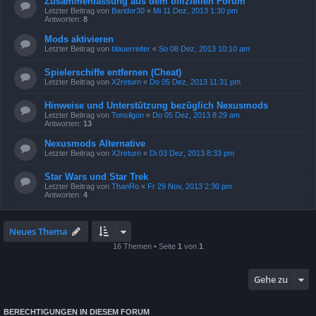
Zusammenfassung aus dem offiziellen Forum
Letzter Beitrag von
Baridor30
«
Mi 11 Dez, 2013 1:30 pm
Antworten:
8
Mods aktivieren
Letzter Beitrag von
blauerreiter
«
So 08 Dez, 2013 10:10 am
Spielerschiffe entfernen (Cheat)
Letzter Beitrag von
X2return
«
Do 05 Dez, 2013 11:31 pm
Hinweise und Unterstützung bezüglich Nexusmods
Letzter Beitrag von
Tonsilgon
«
Do 05 Dez, 2013 8:29 am
Antworten:
13
Nexusmods Alternative
Letzter Beitrag von
X2return
«
Di 03 Dez, 2013 8:33 pm
Star Wars und Star Trek
Letzter Beitrag von
ThanRo
«
Fr 29 Nov, 2013 2:30 pm
Antworten:
4
Neues Thema
16 Themen • Seite
1
von
1
Gehe zu
BERECHTIGUNGEN IN DIESEM FORUM