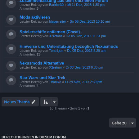
Zusammenfassung aus dem offiziellen Forum
Letzter Beitrag von
Baridor30
«
Mi 11 Dez, 2013 1:30 pm
Antworten:
8
Mods aktivieren
Letzter Beitrag von
blauerreiter
«
So 08 Dez, 2013 10:10 am
Spielerschiffe entfernen (Cheat)
Letzter Beitrag von
X2return
«
Do 05 Dez, 2013 11:31 pm
Hinweise und Unterstützung bezüglich Nexusmods
Letzter Beitrag von
Tonsilgon
«
Do 05 Dez, 2013 8:29 am
Antworten:
13
Nexusmods Alternative
Letzter Beitrag von
X2return
«
Di 03 Dez, 2013 8:33 pm
Star Wars und Star Trek
Letzter Beitrag von
ThanRo
«
Fr 29 Nov, 2013 2:30 pm
Antworten:
4
Neues Thema
16 Themen • Seite
1
von
1
Gehe zu
BERECHTIGUNGEN IN DIESEM FORUM