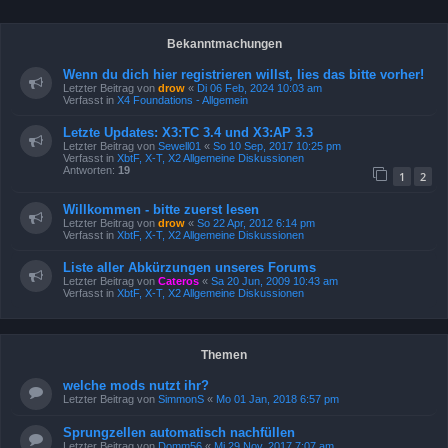
Bekanntmachungen
Wenn du dich hier registrieren willst, lies das bitte vorher!
Letzter Beitrag von
drow
«
Di 06 Feb, 2024 10:03 am
Verfasst in
X4 Foundations - Allgemein
Letzte Updates: X3:TC 3.4 und X3:AP 3.3
Letzter Beitrag von
Sewell01
«
So 10 Sep, 2017 10:25 pm
Verfasst in
XbtF, X-T, X2 Allgemeine Diskussionen
Antworten:
19
1
2
Willkommen - bitte zuerst lesen
Letzter Beitrag von
drow
«
So 22 Apr, 2012 6:14 pm
Verfasst in
XbtF, X-T, X2 Allgemeine Diskussionen
Liste aller Abkürzungen unseres Forums
Letzter Beitrag von
Cateros
«
Sa 20 Jun, 2009 10:43 am
Verfasst in
XbtF, X-T, X2 Allgemeine Diskussionen
Themen
welche mods nutzt ihr?
Letzter Beitrag von
SimmonS
«
Mo 01 Jan, 2018 6:57 pm
Sprungzellen automatisch nachfüllen
Letzter Beitrag von
Domm56
«
Mi 29 Nov, 2017 7:07 am