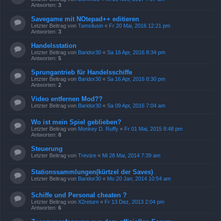
Antworten:
3
Savegame mit NOtepad++ editieren
Letzter Beitrag von
Tamsilusin
«
Fr 20 Mai, 2016 12:21 pm
Antworten:
3
Handelsstation
Letzter Beitrag von
Baridor30
«
Sa 16 Apr, 2016 8:34 pm
Antworten:
5
Sprungantrieb für Handelsschiffe
Letzter Beitrag von
Baridor30
«
Sa 16 Apr, 2016 8:30 pm
Antworten:
2
Video entfernen Mod??
Letzter Beitrag von
Baridor30
«
Sa 09 Apr, 2016 7:04 am
Wo ist mein Spiel geblieben?
Letzter Beitrag von
Monkey D. Ruffy
«
Fr 01 Mai, 2015 8:48 pm
Antworten:
8
Steuerung
Letzter Beitrag von
Trevize
«
Mi 28 Mai, 2014 7:39 am
Stationssammlungen(kürtzel der Saves)
Letzter Beitrag von
Baridor30
«
Mo 20 Jan, 2014 10:54 am
Schiffe und Personal cheaten ?
Letzter Beitrag von
X2return
«
Fr 13 Dez, 2013 2:04 pm
Antworten:
6