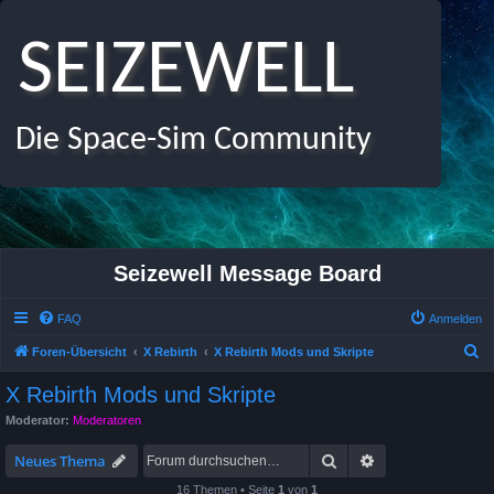
SEIZEWELL
Die Space-Sim Community
Seizewell Message Board
FAQ
Anmelden
S
Foren-Übersicht
X Rebirth
X Rebirth Mods und Skripte
u
X Rebirth Mods und Skripte
c
Moderator:
Moderatoren
h
Suche
Erweiterte Suche
e
Neues Thema
16 Themen • Seite
1
von
1