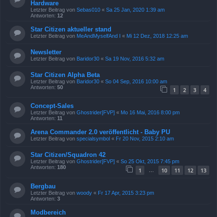
Hardware
Letzter Beitrag von
Sebas010
«
Sa 25 Jan, 2020 1:39 am
Antworten:
12
Star Citizen aktueller stand
Letzter Beitrag von
MeAndMyselfAnd I
«
Mi 12 Dez, 2018 12:25 am
Newsletter
Letzter Beitrag von
Baridor30
«
Sa 19 Nov, 2016 5:32 am
Star Citizen Alpha Beta
Letzter Beitrag von
Baridor30
«
So 04 Sep, 2016 10:00 am
Antworten:
50
1
2
3
4
Concept-Sales
Letzter Beitrag von
Ghostrider[FVP]
«
Mo 16 Mai, 2016 8:00 pm
Antworten:
11
Arena Commander 2.0 veröffentlicht - Baby PU
Letzter Beitrag von
specialsymbol
«
Fr 20 Nov, 2015 2:10 am
Star Citizen/Squadron 42
Letzter Beitrag von
Ghostrider[FVP]
«
So 25 Okt, 2015 7:45 pm
Antworten:
180
1
10
11
12
13
…
Bergbau
Letzter Beitrag von
woody
«
Fr 17 Apr, 2015 3:23 pm
Antworten:
3
Modbereich