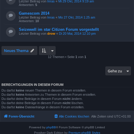
Letzter Beitrag von
Inras
«
Mi 29 Okt, 2014 9:19 am
Antworten:
5
Gamescom 2014
Letzter Beitrag von
Inras
«
Mo 27 Okt, 2014 1:25 am
Antworten:
10
Seizewell im star Citizen Forum vorgestellt
Letzter Beitrag von
drow
«
Di 20 Mai, 2014 12:10 pm
Neues Thema
12 Themen • Seite
1
von
1
Gehe zu
BERECHTIGUNGEN IN DIESEM FORUM
Du darfst
keine
neuen Themen in diesem Forum erstellen.
Du darfst
keine
Antworten zu Themen in diesem Forum erstellen.
Du darfst deine Beiträge in diesem Forum
nicht
ändern.
Du darfst deine Beiträge in diesem Forum
nicht
löschen.
Du darfst
keine
Dateianhänge in diesem Forum erstellen.
Foren-Übersicht
Alle Cookies löschen
Alle Zeiten sind
UTC+01:00
Powered by
phpBB
® Forum Software © phpBB Limited
Prosilver Dark Edition by
Premium phpBB Styles