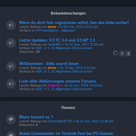
Bekanntmachungen
Wenn du dich hier registrieren willst, lies das bitte vorher!
Letzter Beitrag von
drow
«
Di 06 Feb, 2024 10:03 am
Verfasst in
X4 Foundations - Allgemein
Letzte Updates: X3:TC 3.4 und X3:AP 3.3
Letzter Beitrag von
Sewell01
«
So 10 Sep, 2017 10:25 pm
Verfasst in
XbtF, X-T, X2 Allgemeine Diskussionen
Antworten:
19
1
2
Willkommen - bitte zuerst lesen
Letzter Beitrag von
drow
«
So 22 Apr, 2012 6:14 pm
Verfasst in
XbtF, X-T, X2 Allgemeine Diskussionen
Liste aller Abkürzungen unseres Forums
Letzter Beitrag von
Cateros
«
Sa 20 Jun, 2009 10:43 am
Verfasst in
XbtF, X-T, X2 Allgemeine Diskussionen
Themen
Wann kommt es ?
Letzter Beitrag von
Ghostrider[FVP]
«
Mi 15 Jun, 2022 10:28 pm
Antworten:
8
Arena Commander im Technik-Test bei PC-Games