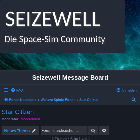
SEIZEWELL
Die Space-Sim Community
Seizewell Message Board
FAQ
Anmelden
S
Foren-Übersicht
Weitere Spiele-Foren
Star Citizen
u
Star Citizen
c
Moderator:
Moderatoren
h
Suche
Erweiterte Suche
e
Neues Thema
12 Themen • Seite
1
von
1