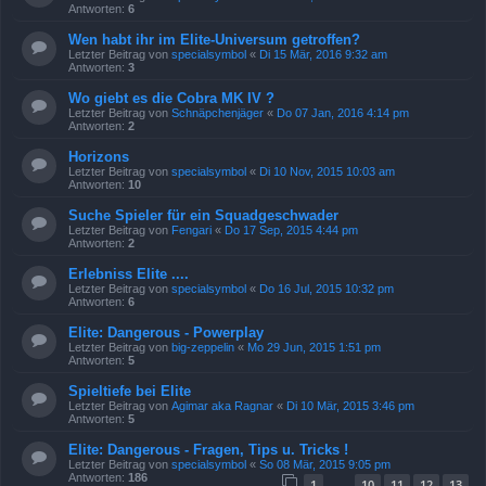
Antworten:
6
Wen habt ihr im Elite-Universum getroffen?
Letzter Beitrag von
specialsymbol
«
Di 15 Mär, 2016 9:32 am
Antworten:
3
Wo giebt es die Cobra MK IV ?
Letzter Beitrag von
Schnäpchenjäger
«
Do 07 Jan, 2016 4:14 pm
Antworten:
2
Horizons
Letzter Beitrag von
specialsymbol
«
Di 10 Nov, 2015 10:03 am
Antworten:
10
Suche Spieler für ein Squadgeschwader
Letzter Beitrag von
Fengari
«
Do 17 Sep, 2015 4:44 pm
Antworten:
2
Erlebniss Elite ....
Letzter Beitrag von
specialsymbol
«
Do 16 Jul, 2015 10:32 pm
Antworten:
6
Elite: Dangerous - Powerplay
Letzter Beitrag von
big-zeppelin
«
Mo 29 Jun, 2015 1:51 pm
Antworten:
5
Spieltiefe bei Elite
Letzter Beitrag von
Agimar aka Ragnar
«
Di 10 Mär, 2015 3:46 pm
Antworten:
5
Elite: Dangerous - Fragen, Tips u. Tricks !
Letzter Beitrag von
specialsymbol
«
So 08 Mär, 2015 9:05 pm
Antworten:
186
1
10
11
12
13
…