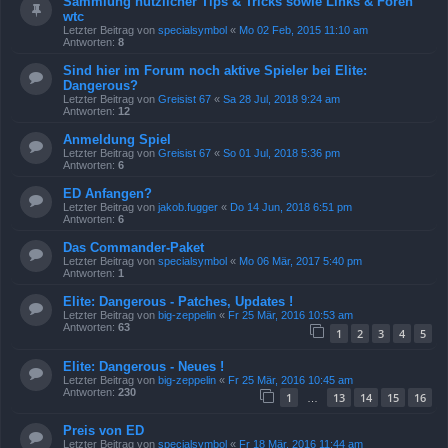
Sammlung nützlicher Tips & Tricks sowie Links & Foren
wtc
Letzter Beitrag von
specialsymbol
«
Mo 02 Feb, 2015 11:10 am
Antworten:
8
Sind hier im Forum noch aktive Spieler bei Elite:
Dangerous?
Letzter Beitrag von
Greisist 67
«
Sa 28 Jul, 2018 9:24 am
Antworten:
12
Anmeldung Spiel
Letzter Beitrag von
Greisist 67
«
So 01 Jul, 2018 5:36 pm
Antworten:
6
ED Anfangen?
Letzter Beitrag von
jakob.fugger
«
Do 14 Jun, 2018 6:51 pm
Antworten:
6
Das Commander-Paket
Letzter Beitrag von
specialsymbol
«
Mo 06 Mär, 2017 5:40 pm
Antworten:
1
Elite: Dangerous - Patches, Updates !
Letzter Beitrag von
big-zeppelin
«
Fr 25 Mär, 2016 10:53 am
Antworten:
63
1
2
3
4
5
Elite: Dangerous - Neues !
Letzter Beitrag von
big-zeppelin
«
Fr 25 Mär, 2016 10:45 am
Antworten:
230
1
13
14
15
16
…
Preis von ED
Letzter Beitrag von
specialsymbol
«
Fr 18 Mär, 2016 11:44 am