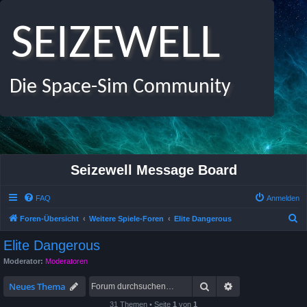
SEIZEWELL
Die Space-Sim Community
Seizewell Message Board
FAQ
Anmelden
S
Foren-Übersicht
Weitere Spiele-Foren
Elite Dangerous
u
Elite Dangerous
c
Moderator:
Moderatoren
h
Suche
Erweiterte Suche
e
Neues Thema
31 Themen • Seite
1
von
1