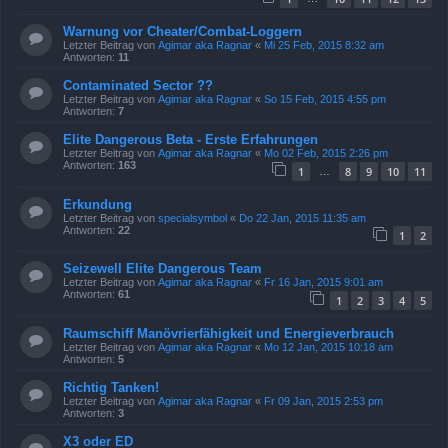
Warnung vor Cheater/Combat-Loggern
Letzter Beitrag von
Agimar aka Ragnar
«
Mi 25 Feb, 2015 8:32 am
Antworten:
11
Contaminated Sector ??
Letzter Beitrag von
Agimar aka Ragnar
«
So 15 Feb, 2015 4:55 pm
Antworten:
7
Elite Dangerous Beta - Erste Erfahrungen
Letzter Beitrag von
Agimar aka Ragnar
«
Mo 02 Feb, 2015 2:26 pm
Antworten:
163
1
8
9
10
11
…
Erkundung
Letzter Beitrag von
specialsymbol
«
Do 22 Jan, 2015 11:35 am
Antworten:
22
1
2
Seizewell Elite Dangerous Team
Letzter Beitrag von
Agimar aka Ragnar
«
Fr 16 Jan, 2015 9:01 am
Antworten:
61
1
2
3
4
5
Raumschiff Manövrierfähigkeit und Energieverbrauch
Letzter Beitrag von
Agimar aka Ragnar
«
Mo 12 Jan, 2015 10:18 am
Antworten:
5
Richtig Tanken!
Letzter Beitrag von
Agimar aka Ragnar
«
Fr 09 Jan, 2015 2:53 pm
Antworten:
3
X3 oder ED