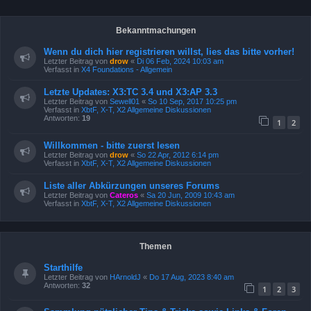
Bekanntmachungen
Wenn du dich hier registrieren willst, lies das bitte vorher!
Letzter Beitrag von
drow
«
Di 06 Feb, 2024 10:03 am
Verfasst in
X4 Foundations - Allgemein
Letzte Updates: X3:TC 3.4 und X3:AP 3.3
Letzter Beitrag von
Sewell01
«
So 10 Sep, 2017 10:25 pm
Verfasst in
XbtF, X-T, X2 Allgemeine Diskussionen
Antworten:
19
1
2
Willkommen - bitte zuerst lesen
Letzter Beitrag von
drow
«
So 22 Apr, 2012 6:14 pm
Verfasst in
XbtF, X-T, X2 Allgemeine Diskussionen
Liste aller Abkürzungen unseres Forums
Letzter Beitrag von
Cateros
«
Sa 20 Jun, 2009 10:43 am
Verfasst in
XbtF, X-T, X2 Allgemeine Diskussionen
Themen
Starthilfe
Letzter Beitrag von
HArnoldJ
«
Do 17 Aug, 2023 8:40 am
Antworten:
32
1
2
3