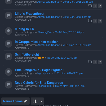
Letzter Beitrag von
Agimar aka Ragnar
«
Do 08 Jan, 2015 10:58 am
Antworten:
18
1
2
Lilith's Fragenthreat
Letzter Beitrag von
Agimar aka Ragnar
«
Do 08 Jan, 2015 8:07 am
Antworten:
24
1
2
Mining in ED
Letzter Beitrag von
Shalom_Don
«
Mo 05 Jan, 2015 3:26 pm
Antworten:
3
in Gruppe missionen machen
Letzter Beitrag von
Agimar aka Ragnar
«
Mi 31 Dez, 2014 3:56 am
Antworten:
9
Schiffsübersicht
Letzter Beitrag von
drow
«
Mo 29 Dez, 2014 11:42 am
Antworten:
16
1
2
Elite: Dangerous - Eagle Fighter !
Letzter Beitrag von
big-zeppelin
«
Fr 26 Dez, 2014 3:26 pm
Antworten:
2
Neue Galerie für Elite Dangerous
Letzter Beitrag von
Phoenix1982
«
Mo 24 Nov, 2014 9:29 pm
Antworten:
3
Neues Thema
31 Themen • Seite
1
von
1