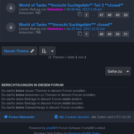
World of Tanks **Vorsicht Suchtgefahr** Teil 2 **closed**
Letzter Beitrag von
Diemetius
«
Mi 08 Mai, 2013 3:28 pm
Antworten:
747
1
47
48
49
50
…
World of Tanks ***Vorsicht Suchtgefahr*** closed**
Letzter Beitrag von
Diemetius
«
Sa 24 Nov, 2012 12:32 pm
Antworten:
750
1
48
49
50
51
…
Neues Thema
11 Themen • Seite
1
von
1
Gehe zu
BERECHTIGUNGEN IN DIESEM FORUM
Du darfst
keine
neuen Themen in diesem Forum erstellen.
Du darfst
keine
Antworten zu Themen in diesem Forum erstellen.
Du darfst deine Beiträge in diesem Forum
nicht
ändern.
Du darfst deine Beiträge in diesem Forum
nicht
löschen.
Du darfst
keine
Dateianhänge in diesem Forum erstellen.
Foren-Übersicht
Alle Cookies löschen
Alle Zeiten sind
UTC+01:00
Powered by
phpBB
® Forum Software © phpBB Limited
Prosilver Dark Edition by
Premium phpBB Styles