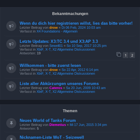
Bekanntmachungen
Wenn du dich hier registrieren willst, lies das bitte vorher!
Letzter Beitrag von
drow
«
Di 06 Feb, 2024 10:03 am
Verfasst in
X4 Foundations - Allgemein
Letzte Updates: X3:TC 3.4 und X3:AP 3.3
Letzter Beitrag von
Sewell01
«
So 10 Sep, 2017 10:25 pm
Verfasst in
XbtF, X-T, X2 Allgemeine Diskussionen
Antworten:
19
1
2
Willkommen - bitte zuerst lesen
Letzter Beitrag von
drow
«
So 22 Apr, 2012 6:14 pm
Verfasst in
XbtF, X-T, X2 Allgemeine Diskussionen
Liste aller Abkürzungen unseres Forums
Letzter Beitrag von
Cateros
«
Sa 20 Jun, 2009 10:43 am
Verfasst in
XbtF, X-T, X2 Allgemeine Diskussionen
Themen
Neues World of Tanks Forum
Letzter Beitrag von
Diemetius
«
Mi 17 Jun, 2015 3:34 pm
Antworten:
5
Nicknamen-Liste WoT - Seizewell