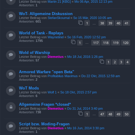
Letzter Beitrag von
Martin 21 [KBG]
«
Mo 06 Apr, 2015 12:13 pm
Antworten:
1
WoT- Allgemeine Diskussion
Letzter Beitrag von
StefanSkoumal
«
So 15 Mär, 2020 10:05 am
Antworten:
601
1
38
39
40
41
…
World of Tank - Replays
Letzter Beitrag von
Waynetinel
«
So 16 Feb, 2020 12:52 pm
Antworten:
1795
1
117
118
119
120
…
Wold of Warship
Letzter Beitrag von
Diemetius
«
Mo 18 Jul, 2016 1:26 pm
Antworten:
57
1
2
3
4
Armored Warfare "open Beta"
Letzter Beitrag von
Profitablius Maximus
«
Do 22 Okt, 2015 12:59 am
Antworten:
2
WoT Mods
Letzter Beitrag von
Wolf 1
«
So 18 Okt, 2015 2:57 pm
Antworten:
6
Allgemeine Fragen *closed*
Letzter Beitrag von
Diemetius
«
Do 31 Jul, 2014 3:40 pm
Antworten:
738
1
47
48
49
50
…
Script bzw. Moding-Fragen
Letzter Beitrag von
Diemetius
«
Mo 16 Jun, 2014 3:30 pm
Antworten:
1