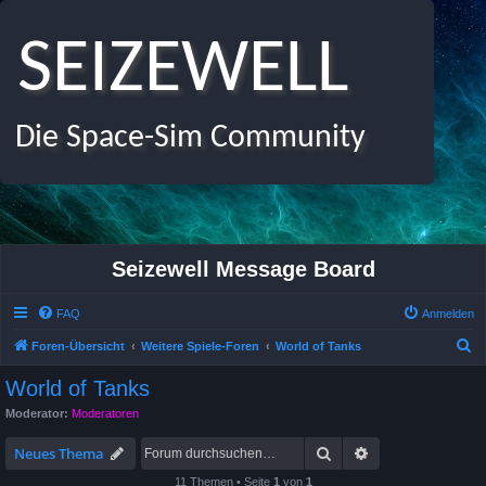
SEIZEWELL
Die Space-Sim Community
Seizewell Message Board
FAQ
Anmelden
S
Foren-Übersicht
Weitere Spiele-Foren
World of Tanks
u
World of Tanks
c
Moderator:
Moderatoren
h
Suche
Erweiterte Suche
e
Neues Thema
11 Themen • Seite
1
von
1