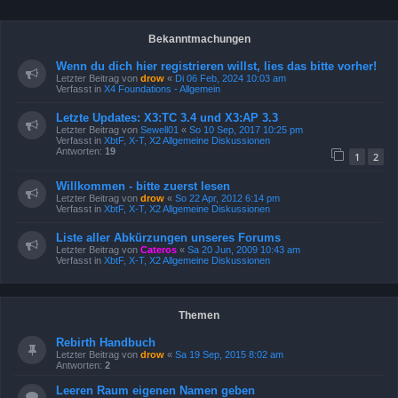
Bekanntmachungen
Wenn du dich hier registrieren willst, lies das bitte vorher!
Letzter Beitrag von
drow
«
Di 06 Feb, 2024 10:03 am
Verfasst in
X4 Foundations - Allgemein
Letzte Updates: X3:TC 3.4 und X3:AP 3.3
Letzter Beitrag von
Sewell01
«
So 10 Sep, 2017 10:25 pm
Verfasst in
XbtF, X-T, X2 Allgemeine Diskussionen
Antworten:
19
1
2
Willkommen - bitte zuerst lesen
Letzter Beitrag von
drow
«
So 22 Apr, 2012 6:14 pm
Verfasst in
XbtF, X-T, X2 Allgemeine Diskussionen
Liste aller Abkürzungen unseres Forums
Letzter Beitrag von
Cateros
«
Sa 20 Jun, 2009 10:43 am
Verfasst in
XbtF, X-T, X2 Allgemeine Diskussionen
Themen
Rebirth Handbuch
Letzter Beitrag von
drow
«
Sa 19 Sep, 2015 8:02 am
Antworten:
2
Leeren Raum eigenen Namen geben