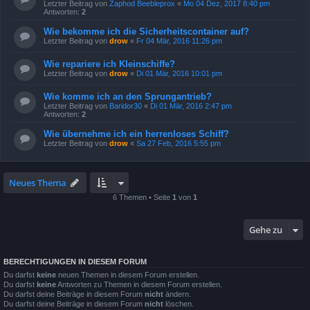
Letzter Beitrag von
Zaphod Beebleprox
«
Mo 04 Dez, 2017 8:40 pm
Antworten:
2
Wie bekomme ich die Sicherheitscontainer auf?
Letzter Beitrag von
drow
«
Fr 04 Mär, 2016 11:26 pm
Wie repariere ich Kleinschiffe?
Letzter Beitrag von
drow
«
Di 01 Mär, 2016 10:01 pm
Wie komme ich an den Sprungantrieb?
Letzter Beitrag von
Baridor30
«
Di 01 Mär, 2016 2:47 pm
Antworten:
2
Wie übernehme ich ein herrenloses Schiff?
Letzter Beitrag von
drow
«
Sa 27 Feb, 2016 5:55 pm
Neues Thema
6 Themen • Seite
1
von
1
Gehe zu
BERECHTIGUNGEN IN DIESEM FORUM
Du darfst
keine
neuen Themen in diesem Forum erstellen.
Du darfst
keine
Antworten zu Themen in diesem Forum erstellen.
Du darfst deine Beiträge in diesem Forum
nicht
ändern.
Du darfst deine Beiträge in diesem Forum
nicht
löschen.