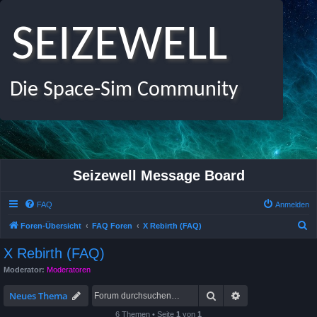
SEIZEWELL
Die Space-Sim Community
Seizewell Message Board
FAQ
Anmelden
S
Foren-Übersicht
FAQ Foren
X Rebirth (FAQ)
u
X Rebirth (FAQ)
c
Moderator:
Moderatoren
h
Suche
Erweiterte Suche
e
Neues Thema
6 Themen • Seite
1
von
1