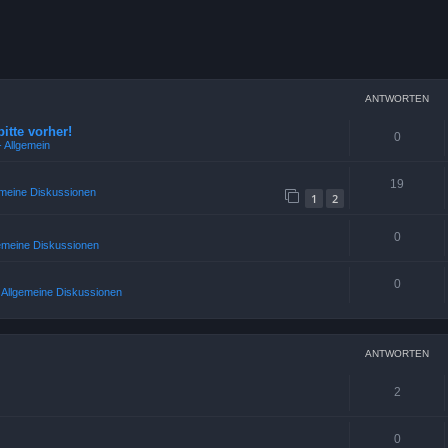
weiterte Suche
ANTWORTEN
bitte vorher!
0
 Allgemein
19
emeine Diskussionen
1
2
0
gemeine Diskussionen
0
2 Allgemeine Diskussionen
ANTWORTEN
2
0