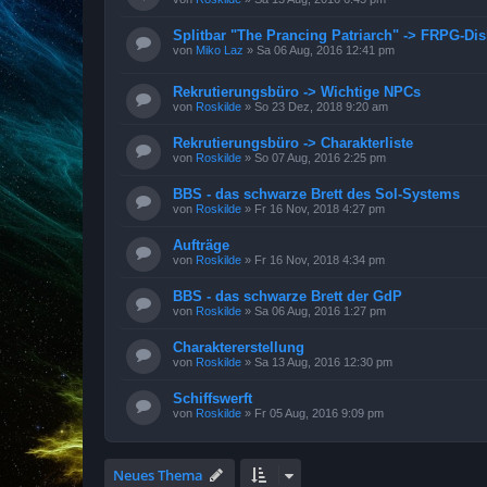
Splitbar "The Prancing Patriarch" -> FRPG-Di
von
Miko Laz
»
Sa 06 Aug, 2016 12:41 pm
Rekrutierungsbüro -> Wichtige NPCs
von
Roskilde
»
So 23 Dez, 2018 9:20 am
Rekrutierungsbüro -> Charakterliste
von
Roskilde
»
So 07 Aug, 2016 2:25 pm
BBS - das schwarze Brett des Sol-Systems
von
Roskilde
»
Fr 16 Nov, 2018 4:27 pm
Aufträge
von
Roskilde
»
Fr 16 Nov, 2018 4:34 pm
BBS - das schwarze Brett der GdP
von
Roskilde
»
Sa 06 Aug, 2016 1:27 pm
Charaktererstellung
von
Roskilde
»
Sa 13 Aug, 2016 12:30 pm
Schiffswerft
von
Roskilde
»
Fr 05 Aug, 2016 9:09 pm
Neues Thema