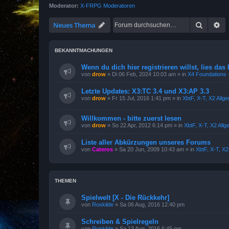
Moderator:
X-FRPG Moderatoren
Suche
Er
Neues Thema
BEKANNTMACHUNGEN
Wenn du dich hier registrieren willst, lies das 
von
drow
»
Di 06 Feb, 2024 10:03 am
» in
X4 Foundations -
Letzte Updates: X3:TC 3.4 und X3:AP 3.3
von
drow
»
Fr 15 Jul, 2016 1:41 pm
» in
XbtF, X-T, X2 Allg
Willkommen - bitte zuerst lesen
von
drow
»
So 22 Apr, 2012 6:14 pm
» in
XbtF, X-T, X2 All
Liste aller Abkürzungen unseres Forums
von
Cateros
»
Sa 20 Jun, 2009 10:43 am
» in
XbtF, X-T, X
THEMEN
Spielwelt [X - Die Rückkehr]
von
Roskilde
»
Sa 06 Aug, 2016 12:40 pm
Schreiben & Spielregeln
von
Roskilde
»
Sa 13 Aug, 2016 6:45 pm