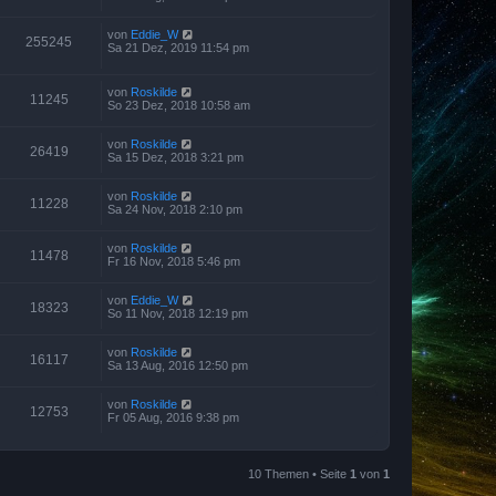
von
Eddie_W
255245
Sa 21 Dez, 2019 11:54 pm
von
Roskilde
11245
So 23 Dez, 2018 10:58 am
von
Roskilde
26419
Sa 15 Dez, 2018 3:21 pm
von
Roskilde
11228
Sa 24 Nov, 2018 2:10 pm
von
Roskilde
11478
Fr 16 Nov, 2018 5:46 pm
von
Eddie_W
18323
So 11 Nov, 2018 12:19 pm
von
Roskilde
16117
Sa 13 Aug, 2016 12:50 pm
von
Roskilde
12753
Fr 05 Aug, 2016 9:38 pm
10 Themen • Seite
1
von
1