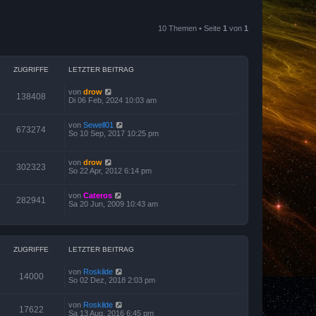
10 Themen • Seite
1
von
1
ZUGRIFFE
LETZTER BEITRAG
von
drow
138408
Di 06 Feb, 2024 10:03 am
von
Sewell01
673274
So 10 Sep, 2017 10:25 pm
von
drow
302323
So 22 Apr, 2012 6:14 pm
von
Cateros
282941
Sa 20 Jun, 2009 10:43 am
ZUGRIFFE
LETZTER BEITRAG
von
Roskilde
14000
So 02 Dez, 2018 2:03 pm
von
Roskilde
17622
Sa 13 Aug, 2016 6:45 pm