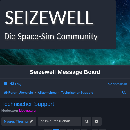
SEIZEWELL
Die Space-Sim Community
Seizewell Message Board
FAQ
Anmelden
S
Foren-Übersicht
Allgemeines
Technischer Support
u
Technischer Support
c
Moderator:
Moderatoren
h
Suche
Erweiterte Suche
e
Neues Thema