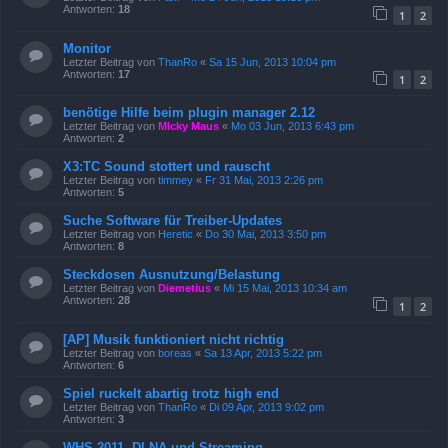
Antworten:
18
1
2
Monitor
Letzter Beitrag von
ThanRo
«
Sa 15 Jun, 2013 10:04 pm
Antworten:
17
1
2
benötige Hilfe beim plugin manager 2.12
Letzter Beitrag von
Micky Maus
«
Mo 03 Jun, 2013 6:43 pm
Antworten:
2
X3:TC Sound stottert und rauscht
Letzter Beitrag von
timmey
«
Fr 31 Mai, 2013 2:26 pm
Antworten:
5
Suche Software für Treiber-Updates
Letzter Beitrag von
Heretic
«
Do 30 Mai, 2013 3:50 pm
Antworten:
8
Steckdosen Ausnutzung/Belastung
Letzter Beitrag von
Diemetius
«
Mi 15 Mai, 2013 10:34 am
Antworten:
28
1
2
[AP] Musik funktioniert nicht richtig
Letzter Beitrag von
boreas
«
Sa 13 Apr, 2013 5:22 pm
Antworten:
6
Spiel ruckelt abartig trotz high end
Letzter Beitrag von
ThanRo
«
Di 09 Apr, 2013 9:02 pm
Antworten:
3
WHS 2011, DLNA und Streaming