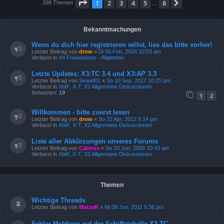
Seite
1
von
8
1
2
3
4
5
8
Nächste
398 Themen
…
Bekanntmachungen
Wenn du dich hier registrieren willst, lies das bitte vorher!
Letzter Beitrag von
drow
«
Di 06 Feb, 2024 10:03 am
Verfasst in
X4 Foundations - Allgemein
Letzte Updates: X3:TC 3.4 und X3:AP 3.3
Letzter Beitrag von
Sewell01
«
So 10 Sep, 2017 10:25 pm
Verfasst in
XbtF, X-T, X2 Allgemeine Diskussionen
Antworten:
19
1
2
Willkommen - bitte zuerst lesen
Letzter Beitrag von
drow
«
So 22 Apr, 2012 6:14 pm
Verfasst in
XbtF, X-T, X2 Allgemeine Diskussionen
Liste aller Abkürzungen unseres Forums
Letzter Beitrag von
Cateros
«
Sa 20 Jun, 2009 10:43 am
Verfasst in
XbtF, X-T, X2 Allgemeine Diskussionen
Themen
Wichtige Threads
Letzter Beitrag von
MatzeR
«
Mi 08 Jun, 2011 5:36 pm
Fehler Meldung auf der Schiffstabelle X3 TC