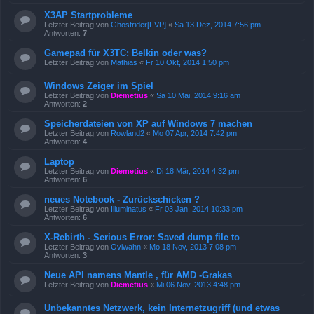
X3AP Startprobleme
Letzter Beitrag von
Ghostrider[FVP]
«
Sa 13 Dez, 2014 7:56 pm
Antworten:
7
Gamepad für X3TC: Belkin oder was?
Letzter Beitrag von
Mathias
«
Fr 10 Okt, 2014 1:50 pm
Windows Zeiger im Spiel
Letzter Beitrag von
Diemetius
«
Sa 10 Mai, 2014 9:16 am
Antworten:
2
Speicherdateien von XP auf Windows 7 machen
Letzter Beitrag von
Rowland2
«
Mo 07 Apr, 2014 7:42 pm
Antworten:
4
Laptop
Letzter Beitrag von
Diemetius
«
Di 18 Mär, 2014 4:32 pm
Antworten:
6
neues Notebook - Zurückschicken ?
Letzter Beitrag von
Illuminatus
«
Fr 03 Jan, 2014 10:33 pm
Antworten:
6
X-Rebirth - Serious Error: Saved dump file to
Letzter Beitrag von
Oviwahn
«
Mo 18 Nov, 2013 7:08 pm
Antworten:
3
Neue API namens Mantle , für AMD -Grakas
Letzter Beitrag von
Diemetius
«
Mi 06 Nov, 2013 4:48 pm
Unbekanntes Netzwerk, kein Internetzugriff (und etwas