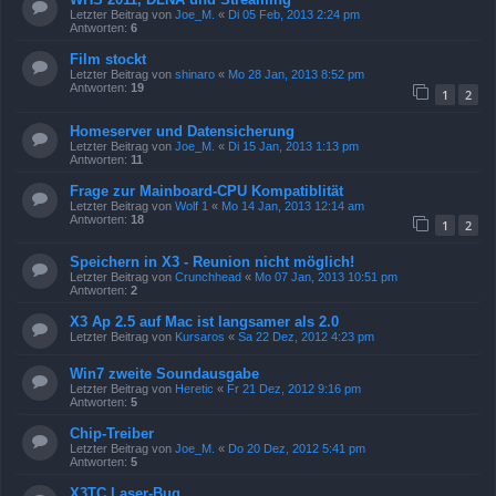
Letzter Beitrag von
Joe_M.
«
Di 05 Feb, 2013 2:24 pm
Antworten:
6
Film stockt
Letzter Beitrag von
shinaro
«
Mo 28 Jan, 2013 8:52 pm
Antworten:
19
1
2
Homeserver und Datensicherung
Letzter Beitrag von
Joe_M.
«
Di 15 Jan, 2013 1:13 pm
Antworten:
11
Frage zur Mainboard-CPU Kompatiblität
Letzter Beitrag von
Wolf 1
«
Mo 14 Jan, 2013 12:14 am
Antworten:
18
1
2
Speichern in X3 - Reunion nicht möglich!
Letzter Beitrag von
Crunchhead
«
Mo 07 Jan, 2013 10:51 pm
Antworten:
2
X3 Ap 2.5 auf Mac ist langsamer als 2.0
Letzter Beitrag von
Kursaros
«
Sa 22 Dez, 2012 4:23 pm
Win7 zweite Soundausgabe
Letzter Beitrag von
Heretic
«
Fr 21 Dez, 2012 9:16 pm
Antworten:
5
Chip-Treiber
Letzter Beitrag von
Joe_M.
«
Do 20 Dez, 2012 5:41 pm
Antworten:
5
X3TC Laser-Bug