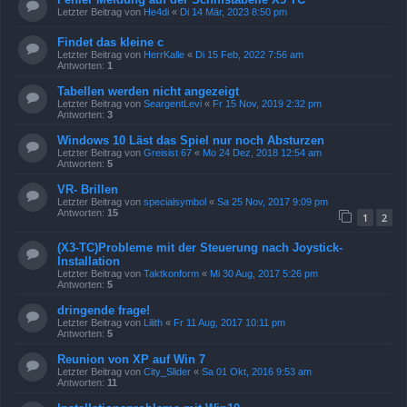
Letzter Beitrag von
He4di
«
Di 14 Mär, 2023 8:50 pm
Findet das kleine c
Letzter Beitrag von
HerrKalle
«
Di 15 Feb, 2022 7:56 am
Antworten:
1
Tabellen werden nicht angezeigt
Letzter Beitrag von
SeargentLevi
«
Fr 15 Nov, 2019 2:32 pm
Antworten:
3
Windows 10 Läst das Spiel nur noch Absturzen
Letzter Beitrag von
Greisist 67
«
Mo 24 Dez, 2018 12:54 am
Antworten:
5
VR- Brillen
Letzter Beitrag von
specialsymbol
«
Sa 25 Nov, 2017 9:09 pm
Antworten:
15
1
2
(X3-TC)Probleme mit der Steuerung nach Joystick-
Installation
Letzter Beitrag von
Taktkonform
«
Mi 30 Aug, 2017 5:26 pm
Antworten:
5
dringende frage!
Letzter Beitrag von
Lilith
«
Fr 11 Aug, 2017 10:11 pm
Antworten:
5
Reunion von XP auf Win 7
Letzter Beitrag von
City_Slider
«
Sa 01 Okt, 2016 9:53 am
Antworten:
11