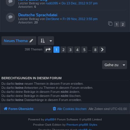
Letzter Beitrag von
rudi1095
«
Do 13 Dez, 2012 9:37 pm
Antworten:
6
Deutsche Sprachdatei
Letzter Beitrag von
DerStone
«
Fr 09 Nov, 2012 3:55 pm
Antworten:
20
1
2
Neues Thema
Seite
1
von
8
1
2
3
4
5
8
Nächste
398 Themen
…
Gehe zu
BERECHTIGUNGEN IN DIESEM FORUM
Du darfst
keine
neuen Themen in diesem Forum erstellen.
Du darfst
keine
Antworten zu Themen in diesem Forum erstellen.
Du darfst deine Beiträge in diesem Forum
nicht
ändern.
Du darfst deine Beiträge in diesem Forum
nicht
löschen.
Du darfst
keine
Dateianhänge in diesem Forum erstellen.
Foren-Übersicht
Alle Cookies löschen
Alle Zeiten sind
UTC+01:00
Powered by
phpBB
® Forum Software © phpBB Limited
Prosilver Dark Edition by
Premium phpBB Styles
Deutsche Übersetzung durch
phpBB.de