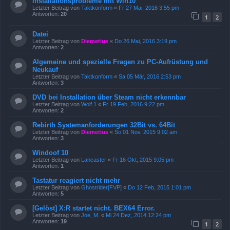
Installationsprobleme mit Win10
Letzter Beitrag von
Taktkonform
«
Fr 27 Mai, 2016 3:55 pm
Antworten:
20
1
2
Datei
Letzter Beitrag von
Diemetius
«
Do 26 Mai, 2016 3:19 pm
Antworten:
2
Algemeine und spezielle Fragen zu PC-Aufrüstung und
Neukauf
Letzter Beitrag von
Taktkonform
«
Sa 05 Mär, 2016 2:53 pm
Antworten:
3
DVD bei Installation über Steam nicht erkennbar
Letzter Beitrag von
Wolf 1
«
Fr 19 Feb, 2016 9:22 pm
Antworten:
2
Rebirth Systemanforderungen 32Bit vs. 64Bit
Letzter Beitrag von
Diemetius
«
So 01 Nov, 2015 9:02 am
Antworten:
3
Windoof 10
Letzter Beitrag von
Lancaster
«
Fr 16 Okt, 2015 9:05 pm
Antworten:
1
Tastatur reagiert nicht mehr
Letzter Beitrag von
Ghostrider[FVP]
«
Do 12 Feb, 2015 1:01 pm
Antworten:
5
[Gelöst] X:R startet nicht. BEX64 Error.
Letzter Beitrag von
Joe_M.
«
Mi 24 Dez, 2014 12:24 pm
Antworten:
19
1
2