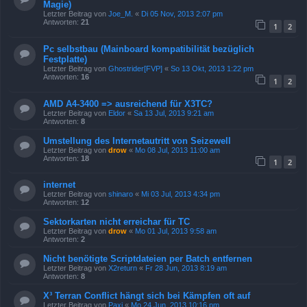
Magie)
Letzter Beitrag von
Joe_M.
«
Di 05 Nov, 2013 2:07 pm
Antworten:
21
1
2
Pc selbstbau (Mainboard kompatibilität bezüglich
Festplatte)
Letzter Beitrag von
Ghostrider[FVP]
«
So 13 Okt, 2013 1:22 pm
Antworten:
16
1
2
AMD A4-3400 => ausreichend für X3TC?
Letzter Beitrag von
Eldor
«
Sa 13 Jul, 2013 9:21 am
Antworten:
8
Umstellung des Internetautritt von Seizewell
Letzter Beitrag von
drow
«
Mo 08 Jul, 2013 11:00 am
Antworten:
18
1
2
internet
Letzter Beitrag von
shinaro
«
Mi 03 Jul, 2013 4:34 pm
Antworten:
12
Sektorkarten nicht erreichar für TC
Letzter Beitrag von
drow
«
Mo 01 Jul, 2013 9:58 am
Antworten:
2
Nicht benötigte Scriptdateien per Batch entfernen
Letzter Beitrag von
X2return
«
Fr 28 Jun, 2013 8:19 am
Antworten:
8
X³ Terran Conflict hängt sich bei Kämpfen oft auf
Letzter Beitrag von
Paxi
«
Mo 24 Jun, 2013 10:16 pm