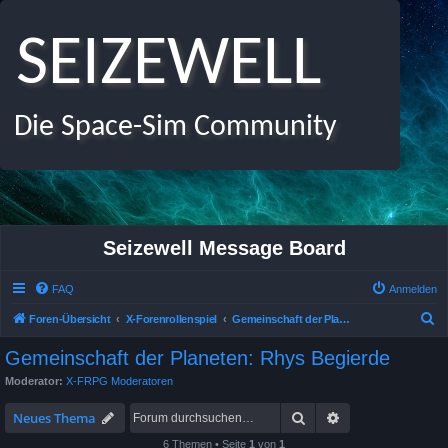
SEIZEWELL
Die Space-Sim Community
Seizewell Message Board
FAQ
Anmelden
S
Foren-Übersicht
X-Forenrollenspiel
Gemeinschaft der Planeten: Rhys Begierde
u
Gemeinschaft der Planeten: Rhys Begierde
c
Moderator:
X-FRPG Moderatoren
h
Suche
Erweiterte Suche
e
Neues Thema
6 Themen • Seite
1
von
1