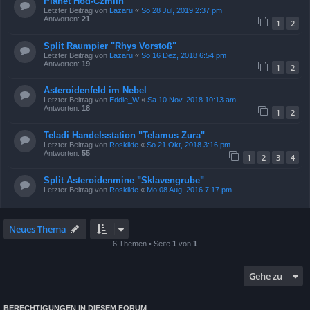
Planet Hod-Czmiin
Letzter Beitrag von
Lazaru
«
So 28 Jul, 2019 2:37 pm
Antworten:
21
1
2
Split Raumpier "Rhys Vorstoß"
Letzter Beitrag von
Lazaru
«
So 16 Dez, 2018 6:54 pm
Antworten:
19
1
2
Asteroidenfeld im Nebel
Letzter Beitrag von
Eddie_W
«
Sa 10 Nov, 2018 10:13 am
Antworten:
18
1
2
Teladi Handelsstation "Telamus Zura"
Letzter Beitrag von
Roskilde
«
So 21 Okt, 2018 3:16 pm
Antworten:
55
1
2
3
4
Split Asteroidenmine "Sklavengrube"
Letzter Beitrag von
Roskilde
«
Mo 08 Aug, 2016 7:17 pm
Neues Thema
6 Themen • Seite
1
von
1
Gehe zu
BERECHTIGUNGEN IN DIESEM FORUM