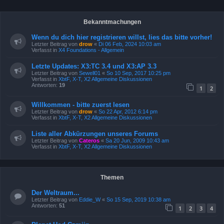
Bekanntmachungen
Wenn du dich hier registrieren willst, lies das bitte vorher!
Letzter Beitrag von
drow
«
Di 06 Feb, 2024 10:03 am
Verfasst in
X4 Foundations - Allgemein
Letzte Updates: X3:TC 3.4 und X3:AP 3.3
Letzter Beitrag von
Sewell01
«
So 10 Sep, 2017 10:25 pm
Verfasst in
XbtF, X-T, X2 Allgemeine Diskussionen
Antworten:
19
1
2
Willkommen - bitte zuerst lesen
Letzter Beitrag von
drow
«
So 22 Apr, 2012 6:14 pm
Verfasst in
XbtF, X-T, X2 Allgemeine Diskussionen
Liste aller Abkürzungen unseres Forums
Letzter Beitrag von
Cateros
«
Sa 20 Jun, 2009 10:43 am
Verfasst in
XbtF, X-T, X2 Allgemeine Diskussionen
Themen
Der Weltraum...
Letzter Beitrag von
Eddie_W
«
So 15 Sep, 2019 10:38 am
Antworten:
51
1
2
3
4