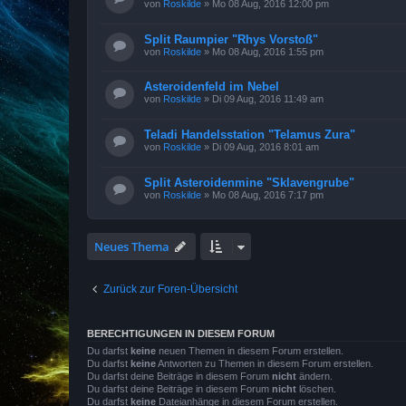
von
Roskilde
»
Mo 08 Aug, 2016 12:00 pm
Split Raumpier "Rhys Vorstoß"
von
Roskilde
»
Mo 08 Aug, 2016 1:55 pm
Asteroidenfeld im Nebel
von
Roskilde
»
Di 09 Aug, 2016 11:49 am
Teladi Handelsstation "Telamus Zura"
von
Roskilde
»
Di 09 Aug, 2016 8:01 am
Split Asteroidenmine "Sklavengrube"
von
Roskilde
»
Mo 08 Aug, 2016 7:17 pm
Neues Thema
Zurück zur Foren-Übersicht
BERECHTIGUNGEN IN DIESEM FORUM
Du darfst
keine
neuen Themen in diesem Forum erstellen.
Du darfst
keine
Antworten zu Themen in diesem Forum erstellen.
Du darfst deine Beiträge in diesem Forum
nicht
ändern.
Du darfst deine Beiträge in diesem Forum
nicht
löschen.
Du darfst
keine
Dateianhänge in diesem Forum erstellen.