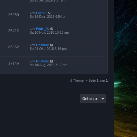
So 28 Jul, 2019 2:37 pm
von
Lazaru
35959
So 16 Dez, 2018 6:54 pm
von
Eddie_W
36412
Sa 10 Nov, 2018 10:13 am
von
Roskilde
86362
So 21 Okt, 2018 3:16 pm
von
Roskilde
17146
Mo 08 Aug, 2016 7:17 pm
6 Themen • Seite
1
von
1
Gehe zu