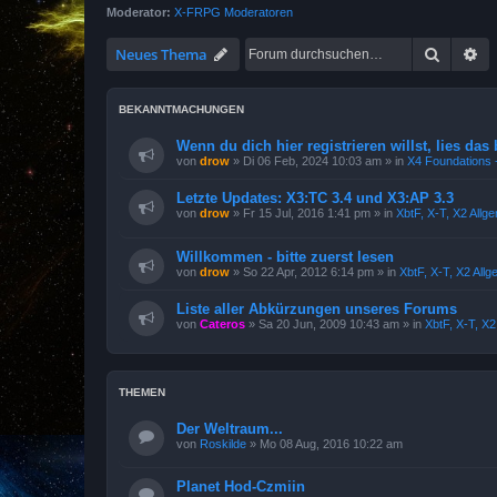
Moderator:
X-FRPG Moderatoren
Suche
Er
Neues Thema
BEKANNTMACHUNGEN
Wenn du dich hier registrieren willst, lies das 
von
drow
»
Di 06 Feb, 2024 10:03 am
» in
X4 Foundations -
Letzte Updates: X3:TC 3.4 und X3:AP 3.3
von
drow
»
Fr 15 Jul, 2016 1:41 pm
» in
XbtF, X-T, X2 Allg
Willkommen - bitte zuerst lesen
von
drow
»
So 22 Apr, 2012 6:14 pm
» in
XbtF, X-T, X2 All
Liste aller Abkürzungen unseres Forums
von
Cateros
»
Sa 20 Jun, 2009 10:43 am
» in
XbtF, X-T, X
THEMEN
Der Weltraum...
von
Roskilde
»
Mo 08 Aug, 2016 10:22 am
Planet Hod-Czmiin