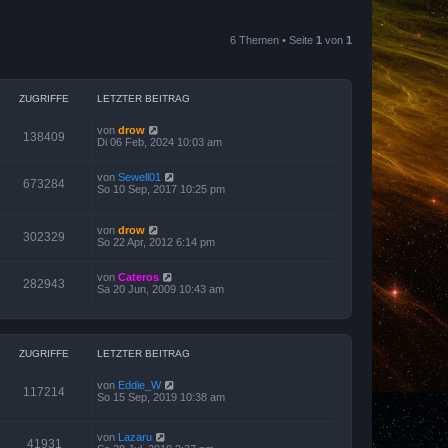
6 Themen • Seite
1
von
1
ZUGRIFFE
LETZTER BEITRAG
von
drow
138409
Di 06 Feb, 2024 10:03 am
von
Sewell01
673284
So 10 Sep, 2017 10:25 pm
von
drow
302329
So 22 Apr, 2012 6:14 pm
von
Cateros
282943
Sa 20 Jun, 2009 10:43 am
ZUGRIFFE
LETZTER BEITRAG
von
Eddie_W
117214
So 15 Sep, 2019 10:38 am
von
Lazaru
41931