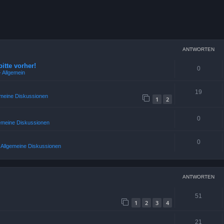
weiterte Suche
ANTWORTEN
bitte vorher!
0
 Allgemein
19
emeine Diskussionen
1
2
0
gemeine Diskussionen
0
2 Allgemeine Diskussionen
ANTWORTEN
51
1
2
3
4
21