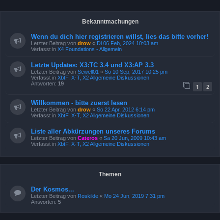
Bekanntmachungen
Wenn du dich hier registrieren willst, lies das bitte vorher!
Letzter Beitrag von
drow
«
Di 06 Feb, 2024 10:03 am
Verfasst in
X4 Foundations - Allgemein
Letzte Updates: X3:TC 3.4 und X3:AP 3.3
Letzter Beitrag von
Sewell01
«
So 10 Sep, 2017 10:25 pm
Verfasst in
XbtF, X-T, X2 Allgemeine Diskussionen
Antworten:
19
1
2
Willkommen - bitte zuerst lesen
Letzter Beitrag von
drow
«
So 22 Apr, 2012 6:14 pm
Verfasst in
XbtF, X-T, X2 Allgemeine Diskussionen
Liste aller Abkürzungen unseres Forums
Letzter Beitrag von
Cateros
«
Sa 20 Jun, 2009 10:43 am
Verfasst in
XbtF, X-T, X2 Allgemeine Diskussionen
Themen
Der Kosmos...
Letzter Beitrag von
Roskilde
«
Mo 24 Jun, 2019 7:31 pm
Antworten:
5