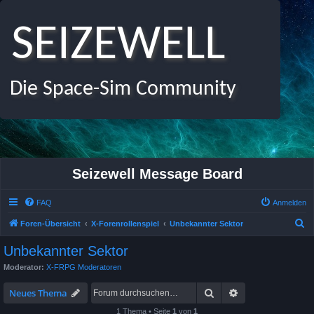
SEIZEWELL
Die Space-Sim Community
Seizewell Message Board
FAQ
Anmelden
S
Foren-Übersicht
X-Forenrollenspiel
Unbekannter Sektor
u
Unbekannter Sektor
c
Moderator:
X-FRPG Moderatoren
h
Suche
Erweiterte Suche
e
Neues Thema
1 Thema • Seite
1
von
1