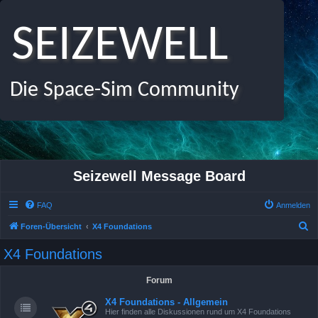
SEIZEWELL
Die Space-Sim Community
Seizewell Message Board
FAQ
Anmelden
S
Foren-Übersicht
X4 Foundations
u
X4 Foundations
c
h
Forum
e
X4 Foundations - Allgemein
Hier finden alle Diskussionen rund um X4 Foundations