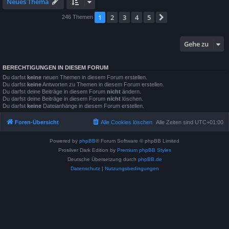
Neues Thema
1
2
3
4
5
Nächste
246 Themen
Gehe zu
BERECHTIGUNGEN IN DIESEM FORUM
Du darfst
keine
neuen Themen in diesem Forum erstellen.
Du darfst
keine
Antworten zu Themen in diesem Forum erstellen.
Du darfst deine Beiträge in diesem Forum
nicht
ändern.
Du darfst deine Beiträge in diesem Forum
nicht
löschen.
Du darfst
keine
Dateianhänge in diesem Forum erstellen.
Foren-Übersicht
Alle Cookies löschen
Alle Zeiten sind
UTC+01:00
Powered by
phpBB
® Forum Software © phpBB Limited
Prosilver Dark Edition by
Premium phpBB Styles
Deutsche Übersetzung durch
phpBB.de
Datenschutz
|
Nutzungsbedingungen