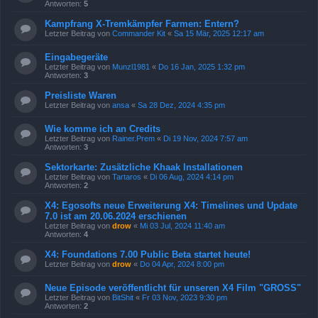
Antworten:
5
Kampfrang X-Tremkämpfer Farmen: Entern?
Letzter Beitrag von
Commander Kit
«
Sa 15 Mär, 2025 12:17 am
Eingabegeräte
Letzter Beitrag von
Munzl1981
«
Do 16 Jan, 2025 1:32 pm
Antworten:
3
Preisliste Waren
Letzter Beitrag von
ansa
«
Sa 28 Dez, 2024 4:35 pm
Wie komme ich an Credits
Letzter Beitrag von
Rainer.Prem
«
Di 19 Nov, 2024 7:57 am
Antworten:
3
Sektorkarte: Zusätzliche Khaak Installationen
Letzter Beitrag von
Tartaros
«
Di 06 Aug, 2024 4:14 pm
Antworten:
2
X4: Egosofts neue Erweiterung X4: Timelines und Update
7.0 ist am 20.06.2024 erschienen
Letzter Beitrag von
drow
«
Mi 03 Jul, 2024 11:40 am
Antworten:
4
X4: Foundations 7.00 Public Beta startet heute!
Letzter Beitrag von
drow
«
Do 04 Apr, 2024 8:00 pm
Neue Episode veröffentlicht für unseren X4 Film "GROSS"
Letzter Beitrag von
BitShit
«
Fr 03 Nov, 2023 9:30 pm
Antworten:
2