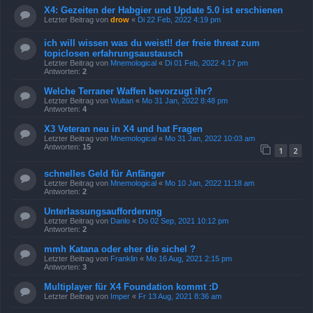
X4: Gezeiten der Habgier und Update 5.0 ist erschienen
Letzter Beitrag von
drow
«
Di 22 Feb, 2022 4:19 pm
ich will wissen was du weist!! der freie threat zum
topiclosen erfahrungsaustausch
Letzter Beitrag von
Mnemological
«
Di 01 Feb, 2022 4:17 pm
Antworten:
2
Welche Terraner Waffen bevorzugt ihr?
Letzter Beitrag von
Wultan
«
Mo 31 Jan, 2022 8:48 pm
Antworten:
4
X3 Veteran neu in X4 und hat Fragen
Letzter Beitrag von
Mnemological
«
Mo 31 Jan, 2022 10:03 am
Antworten:
15
1
2
schnelles Geld für Anfänger
Letzter Beitrag von
Mnemological
«
Mo 10 Jan, 2022 11:18 am
Antworten:
2
Unterlassungsaufforderung
Letzter Beitrag von
Danlo
«
Do 02 Sep, 2021 10:12 pm
Antworten:
2
mmh Katana oder eher die sichel ?
Letzter Beitrag von
Franklin
«
Mo 16 Aug, 2021 2:15 pm
Antworten:
3
Multiplayer für X4 Foundation kommt :D
Letzter Beitrag von
Imper
«
Fr 13 Aug, 2021 8:36 am