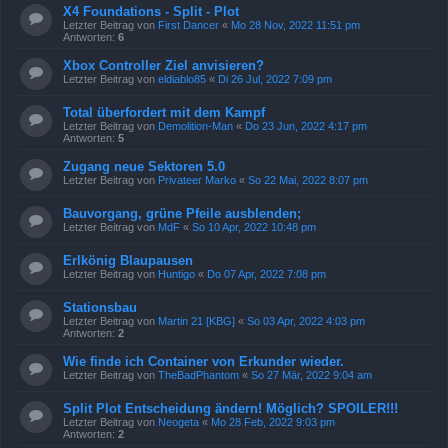
X4 Foundations - Split - Plot
Letzter Beitrag von
First Dancer
«
Mo 28 Nov, 2022 11:51 pm
Antworten:
6
Xbox Controller Ziel anvisieren?
Letzter Beitrag von
eldiablo85
«
Di 26 Jul, 2022 7:09 pm
Total überfordert mit dem Kampf
Letzter Beitrag von
Demolition-Man
«
Do 23 Jun, 2022 4:17 pm
Antworten:
5
Zugang neue Sektoren 5.0
Letzter Beitrag von
Privateer Marko
«
So 22 Mai, 2022 8:07 pm
Bauvorgang, grüne Pfeile ausblenden;
Letzter Beitrag von
MdF
«
So 10 Apr, 2022 10:48 pm
Erlkönig Blaupausen
Letzter Beitrag von
Huntigo
«
Do 07 Apr, 2022 7:08 pm
Stationsbau
Letzter Beitrag von
Martin 21 [KBG]
«
So 03 Apr, 2022 4:03 pm
Antworten:
2
Wie finde ich Container von Erkunder wieder.
Letzter Beitrag von
TheBadPhantom
«
So 27 Mär, 2022 9:04 am
Split Plot Entscheidung ändern! Möglich? SPOILER!!!
Letzter Beitrag von
Neogeta
«
Mo 28 Feb, 2022 9:03 pm
Antworten:
2