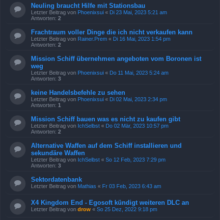
Neuling braucht Hilfe mit Stationsbau
Letzter Beitrag von
Phoenixsui
«
Di 23 Mai, 2023 5:21 am
Antworten:
2
Frachtraum voller Dinge die ich nicht verkaufen kann
Letzter Beitrag von
Rainer.Prem
«
Di 16 Mai, 2023 1:54 pm
Antworten:
2
Mission Schiff übernehmen angeboten vom Boronen ist
weg
Letzter Beitrag von
Phoenixsui
«
Do 11 Mai, 2023 5:24 am
Antworten:
3
keine Handelsbefehle zu sehen
Letzter Beitrag von
Phoenixsui
«
Di 02 Mai, 2023 2:34 pm
Antworten:
1
Mission Schiff bauen was es nicht zu kaufen gibt
Letzter Beitrag von
IchSelbst
«
Do 02 Mär, 2023 10:57 pm
Antworten:
2
Alternative Waffen auf dem Schiff installieren und
sekundäre Waffen
Letzter Beitrag von
IchSelbst
«
So 12 Feb, 2023 7:29 pm
Antworten:
3
Sektordatenbank
Letzter Beitrag von
Mathias
«
Fr 03 Feb, 2023 6:43 am
X4 Kingdom End - Egosoft kündigt weiteren DLC an
Letzter Beitrag von
drow
«
So 25 Dez, 2022 9:18 pm