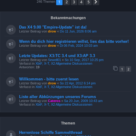
1
2
3
4
5
Nächste
246 Themen
Bekanntmachungen
Das X4 9.00 "Empire-Update" ist da!
Letzter Beitrag von
drow
«
Do 11 Jun, 2026 8:06 am
Wenn du dich hier registrieren willst, lies das bitte vorher!
Letzter Beitrag von
drow
«
Di 06 Feb, 2024 10:03 am
Letzte Updates: X3:TC 3.4 und X3:AP 3.3
Letzter Beitrag von
Sewell01
«
So 10 Sep, 2017 10:25 pm
Verfasst in
XbtF, X-T, X2 Allgemeine Diskussionen
Antworten:
19
1
2
Willkommen - bitte zuerst lesen
Letzter Beitrag von
drow
«
So 22 Apr, 2012 6:14 pm
Verfasst in
XbtF, X-T, X2 Allgemeine Diskussionen
Liste aller Abkürzungen unseres Forums
Letzter Beitrag von
Cateros
«
Sa 20 Jun, 2009 10:43 am
Verfasst in
XbtF, X-T, X2 Allgemeine Diskussionen
Themen
Herrenlose Schiffe Sammelthread