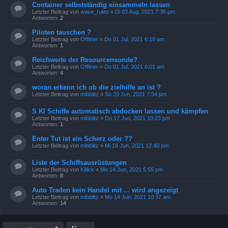
Container selbstständig einsammeln lassen
Letzter Beitrag von
wave_rules
«
Di 03 Aug, 2021 7:36 pm
Antworten:
2
Piloten tauschen ?
Letzter Beitrag von
Offliner
«
Do 01 Jul, 2021 6:10 am
Antworten:
1
Reichweite der Resourcensonde?
Letzter Beitrag von
Offliner
«
Do 01 Jul, 2021 6:01 am
Antworten:
4
woran erkenn ich ob die zielhilfe an ist ?
Letzter Beitrag von
mibblitz
«
So 20 Jun, 2021 7:54 pm
S Kl Schiffe automatisch abdocken lassen und kämpfen
Letzter Beitrag von
mibblitz
«
Do 17 Jun, 2021 10:23 pm
Antworten:
1
Enter Tut ist ein Scherz oder ??
Letzter Beitrag von
mibblitz
«
Mi 16 Jun, 2021 12:40 pm
Liste der Schiffsausrüstungen
Letzter Beitrag von
Killick
«
Mo 14 Jun, 2021 5:55 pm
Antworten:
8
Auto Traden kein Handel mit ... wird angezeigt
Letzter Beitrag von
mibblitz
«
Mo 14 Jun, 2021 10:37 am
Antworten:
14