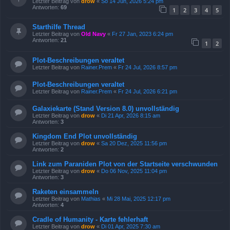
Letzter Beitrag von
drow
«
So 14 Jun, 2026 5:24 pm
Antworten:
69
1
2
3
4
5
Starthilfe Thread
Letzter Beitrag von
Old Navy
«
Fr 27 Jan, 2023 6:24 pm
Antworten:
21
1
2
Plot-Beschreibungen veraltet
Letzter Beitrag von
Rainer.Prem
«
Fr 24 Jul, 2026 8:57 pm
Plot-Beschreibungen veraltet
Letzter Beitrag von
Rainer.Prem
«
Fr 24 Jul, 2026 6:21 pm
Galaxiekarte (Stand Version 8.0) unvollständig
Letzter Beitrag von
drow
«
Di 21 Apr, 2026 8:15 am
Antworten:
3
Kingdom End Plot unvollständig
Letzter Beitrag von
drow
«
Sa 20 Dez, 2025 11:56 pm
Antworten:
2
Link zum Paraniden Plot von der Startseite verschwunden
Letzter Beitrag von
drow
«
Do 06 Nov, 2025 11:04 pm
Antworten:
3
Raketen einsammeln
Letzter Beitrag von
Mathias
«
Mi 28 Mai, 2025 12:17 pm
Antworten:
4
Cradle of Humanity - Karte fehlerhaft
Letzter Beitrag von
drow
«
Di 01 Apr, 2025 7:30 am