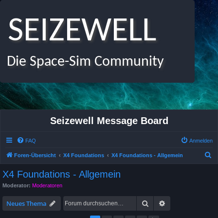
SEIZEWELL
Die Space-Sim Community
Seizewell Message Board
FAQ
Anmelden
S
Foren-Übersicht
X4 Foundations
X4 Foundations - Allgemein
u
X4 Foundations - Allgemein
c
Moderator:
Moderatoren
h
Suche
Erweiterte Suche
e
Neues Thema