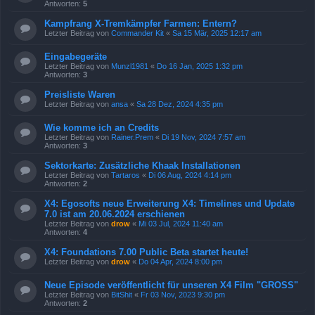
Antworten:
5
Kampfrang X-Tremkämpfer Farmen: Entern?
Letzter Beitrag von
Commander Kit
«
Sa 15 Mär, 2025 12:17 am
Eingabegeräte
Letzter Beitrag von
Munzl1981
«
Do 16 Jan, 2025 1:32 pm
Antworten:
3
Preisliste Waren
Letzter Beitrag von
ansa
«
Sa 28 Dez, 2024 4:35 pm
Wie komme ich an Credits
Letzter Beitrag von
Rainer.Prem
«
Di 19 Nov, 2024 7:57 am
Antworten:
3
Sektorkarte: Zusätzliche Khaak Installationen
Letzter Beitrag von
Tartaros
«
Di 06 Aug, 2024 4:14 pm
Antworten:
2
X4: Egosofts neue Erweiterung X4: Timelines und Update
7.0 ist am 20.06.2024 erschienen
Letzter Beitrag von
drow
«
Mi 03 Jul, 2024 11:40 am
Antworten:
4
X4: Foundations 7.00 Public Beta startet heute!
Letzter Beitrag von
drow
«
Do 04 Apr, 2024 8:00 pm
Neue Episode veröffentlicht für unseren X4 Film "GROSS"
Letzter Beitrag von
BitShit
«
Fr 03 Nov, 2023 9:30 pm
Antworten:
2