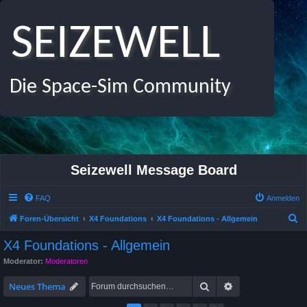
SEIZEWELL
Die Space-Sim Community
Seizewell Message Board
FAQ
Anmelden
S
Foren-Übersicht
X4 Foundations
X4 Foundations - Allgemein
u
X4 Foundations - Allgemein
c
Moderator:
Moderatoren
h
Suche
Erweiterte Suche
e
Neues Thema