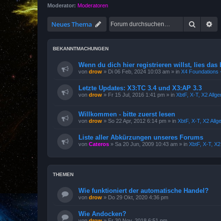
Moderator:
Moderatoren
Suche
Er
Neues Thema
BEKANNTMACHUNGEN
Wenn du dich hier registrieren willst, lies das 
von
drow
»
Di 06 Feb, 2024 10:03 am
» in
X4 Foundations -
Letzte Updates: X3:TC 3.4 und X3:AP 3.3
von
drow
»
Fr 15 Jul, 2016 1:41 pm
» in
XbtF, X-T, X2 Allg
Willkommen - bitte zuerst lesen
von
drow
»
So 22 Apr, 2012 6:14 pm
» in
XbtF, X-T, X2 All
Liste aller Abkürzungen unseres Forums
von
Cateros
»
Sa 20 Jun, 2009 10:43 am
» in
XbtF, X-T, X
THEMEN
Wie funktioniert der automatische Handel?
von
drow
»
Do 29 Okt, 2020 4:36 pm
Wie Andocken?
von
drow
»
Fr 30 Nov, 2018 6:51 pm