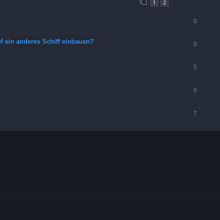
1
2
0
 ein anderes Schiff einbauen?
0
5
0
7