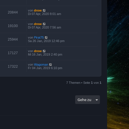
von
drow
20844
Di 07 Apr, 2020 8:01 am
von
drow
19100
Di 07 Apr, 2020 7:56 am
von
Pirat75
25944
Sa 26 Jan, 2019 12:46 pm
von
drow
17127
Mi 16 Jan, 2019 2:40 pm
von
Wagoman
17322
Fr 04 Jan, 2019 6:10 pm
7 Themen • Seite
1
von
1
Gehe zu