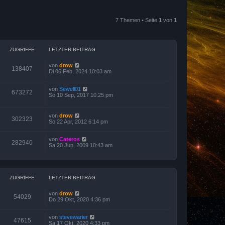
7 Themen • Seite
1
von
1
ZUGRIFFE
LETZTER BEITRAG
von
drow
138407
Di 06 Feb, 2024 10:03 am
von
Sewell01
673272
So 10 Sep, 2017 10:25 pm
von
drow
302323
So 22 Apr, 2012 6:14 pm
von
Cateros
282940
Sa 20 Jun, 2009 10:43 am
ZUGRIFFE
LETZTER BEITRAG
von
drow
54029
Do 29 Okt, 2020 4:36 pm
von
stevewarier
47615
Sa 17 Okt, 2020 4:33 pm