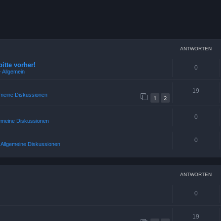
weiterte Suche
ANTWORTEN
bitte vorher!
0
 Allgemein
19
emeine Diskussionen
1
2
0
gemeine Diskussionen
0
2 Allgemeine Diskussionen
ANTWORTEN
0
19