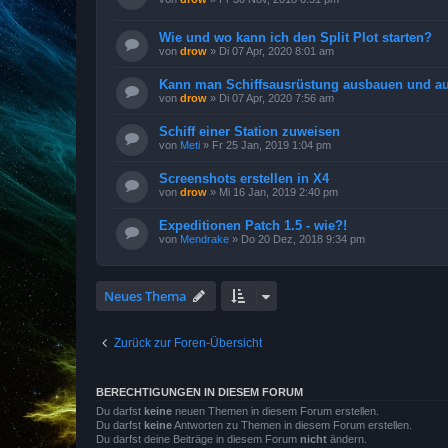
Wie und wo kann ich den Split Plot starten?
von
drow
»
Di 07 Apr, 2020 8:01 am
Kann man Schiffsausrüstung ausbauen und auf
von
drow
»
Di 07 Apr, 2020 7:56 am
Schiff einer Station zuweisen
von
Meti
»
Fr 25 Jan, 2019 1:04 pm
Screenshots erstellen in X4
von
drow
»
Mi 16 Jan, 2019 2:40 pm
Expeditionen Patch 1.5 - wie?!
von
Mendrake
»
Do 20 Dez, 2018 9:34 pm
Neues Thema
Zurück zur Foren-Übersicht
BERECHTIGUNGEN IN DIESEM FORUM
Du darfst
keine
neuen Themen in diesem Forum erstellen.
Du darfst
keine
Antworten zu Themen in diesem Forum erstellen.
Du darfst deine Beiträge in diesem Forum
nicht
ändern.