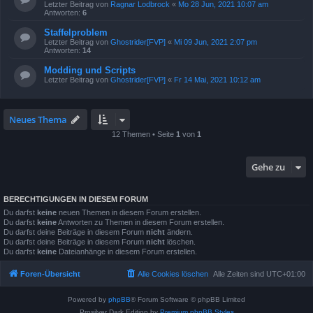
Letzter Beitrag von
Ragnar Lodbrock
«
Mo 28 Jun, 2021 10:07 am
Antworten:
6
Staffelproblem
Letzter Beitrag von
Ghostrider[FVP]
«
Mi 09 Jun, 2021 2:07 pm
Antworten:
14
Modding und Scripts
Letzter Beitrag von
Ghostrider[FVP]
«
Fr 14 Mai, 2021 10:12 am
Neues Thema
12 Themen • Seite
1
von
1
Gehe zu
BERECHTIGUNGEN IN DIESEM FORUM
Du darfst
keine
neuen Themen in diesem Forum erstellen.
Du darfst
keine
Antworten zu Themen in diesem Forum erstellen.
Du darfst deine Beiträge in diesem Forum
nicht
ändern.
Du darfst deine Beiträge in diesem Forum
nicht
löschen.
Du darfst
keine
Dateianhänge in diesem Forum erstellen.
Foren-Übersicht
Alle Cookies löschen
Alle Zeiten sind
UTC+01:00
Powered by
phpBB
® Forum Software © phpBB Limited
Prosilver Dark Edition by
Premium phpBB Styles