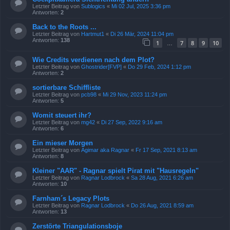
Letzter Beitrag von
Sublogics
«
Mi 02 Jul, 2025 3:36 pm
Antworten:
2
Back to the Roots ...
Letzter Beitrag von
Hartmut1
«
Di 26 Mär, 2024 11:04 pm
Antworten:
138
1
7
8
9
10
…
Wie Credits verdienen nach dem Plot?
Letzter Beitrag von
Ghostrider[FVP]
«
Do 29 Feb, 2024 1:12 pm
Antworten:
2
sortierbare Schiffliste
Letzter Beitrag von
pcb98
«
Mi 29 Nov, 2023 11:24 pm
Antworten:
5
Womit steuert ihr?
Letzter Beitrag von
mg42
«
Di 27 Sep, 2022 9:16 am
Antworten:
6
Ein mieser Morgen
Letzter Beitrag von
Agimar aka Ragnar
«
Fr 17 Sep, 2021 8:13 am
Antworten:
8
Kleiner "AAR" - Ragnar spielt Pirat mit "Hausregeln"
Letzter Beitrag von
Ragnar Lodbrock
«
Sa 28 Aug, 2021 6:26 am
Antworten:
10
Farnham´s Legacy Plots
Letzter Beitrag von
Ragnar Lodbrock
«
Do 26 Aug, 2021 8:59 am
Antworten:
13
Zerstörte Triangulationsboje