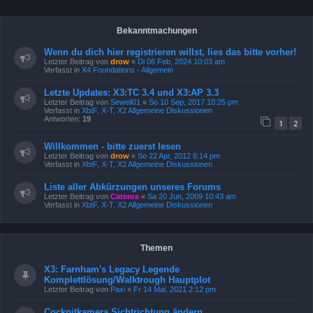
Bekanntmachungen
Wenn du dich hier registrieren willst, lies das bitte vorher!
Letzter Beitrag von
drow
«
Di 06 Feb, 2024 10:03 am
Verfasst in
X4 Foundations - Allgemein
Letzte Updates: X3:TC 3.4 und X3:AP 3.3
Letzter Beitrag von
Sewell01
«
So 10 Sep, 2017 10:25 pm
Verfasst in
XbtF, X-T, X2 Allgemeine Diskussionen
Antworten:
19
1
2
Willkommen - bitte zuerst lesen
Letzter Beitrag von
drow
«
So 22 Apr, 2012 6:14 pm
Verfasst in
XbtF, X-T, X2 Allgemeine Diskussionen
Liste aller Abkürzungen unseres Forums
Letzter Beitrag von
Cateros
«
Sa 20 Jun, 2009 10:43 am
Verfasst in
XbtF, X-T, X2 Allgemeine Diskussionen
Themen
X3: Farnham's Legacy Legende
Komplettlösung/Walktrough Hauptplot
Letzter Beitrag von
Paxi
«
Fr 14 Mai, 2021 2:12 pm
Cockpitkamera Sichtrichtung ändern