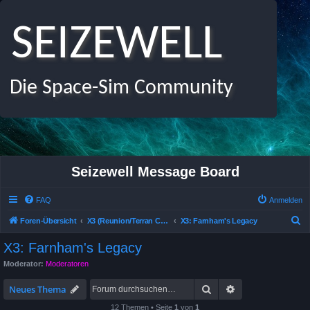
SEIZEWELL
Die Space-Sim Community
Seizewell Message Board
FAQ
Anmelden
S
Foren-Übersicht
X3 (Reunion/Terran Conflict /Albion Prelude) Allgemeines Deutsches Forum
X3: Farnham's Legacy
u
X3: Farnham's Legacy
c
Moderator:
Moderatoren
h
Suche
Erweiterte Suche
e
Neues Thema
12 Themen • Seite
1
von
1