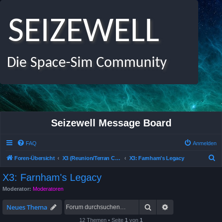
SEIZEWELL
Die Space-Sim Community
Seizewell Message Board
FAQ
Anmelden
S
Foren-Übersicht
X3 (Reunion/Terran Conflict /Albion Prelude) Allgemeines Deutsches Forum
X3: Farnham's Legacy
u
X3: Farnham's Legacy
c
Moderator:
Moderatoren
h
Suche
Erweiterte Suche
e
Neues Thema
12 Themen • Seite
1
von
1