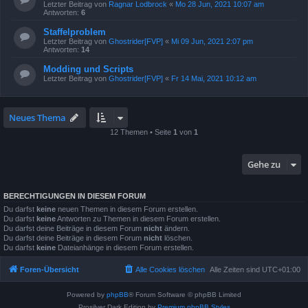
Letzter Beitrag von
Ragnar Lodbrock
«
Mo 28 Jun, 2021 10:07 am
Antworten:
6
Staffelproblem
Letzter Beitrag von
Ghostrider[FVP]
«
Mi 09 Jun, 2021 2:07 pm
Antworten:
14
Modding und Scripts
Letzter Beitrag von
Ghostrider[FVP]
«
Fr 14 Mai, 2021 10:12 am
Neues Thema
12 Themen • Seite
1
von
1
Gehe zu
BERECHTIGUNGEN IN DIESEM FORUM
Du darfst
keine
neuen Themen in diesem Forum erstellen.
Du darfst
keine
Antworten zu Themen in diesem Forum erstellen.
Du darfst deine Beiträge in diesem Forum
nicht
ändern.
Du darfst deine Beiträge in diesem Forum
nicht
löschen.
Du darfst
keine
Dateianhänge in diesem Forum erstellen.
Foren-Übersicht
Alle Cookies löschen
Alle Zeiten sind
UTC+01:00
Powered by
phpBB
® Forum Software © phpBB Limited
Prosilver Dark Edition by
Premium phpBB Styles