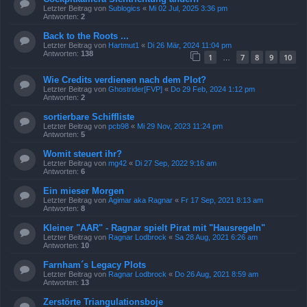
Letzter Beitrag von
Sublogics
«
Mi 02 Jul, 2025 3:36 pm
Antworten:
2
Back to the Roots ...
Letzter Beitrag von
Hartmut1
«
Di 26 Mär, 2024 11:04 pm
Antworten:
138
1
7
8
9
10
…
Wie Credits verdienen nach dem Plot?
Letzter Beitrag von
Ghostrider[FVP]
«
Do 29 Feb, 2024 1:12 pm
Antworten:
2
sortierbare Schiffliste
Letzter Beitrag von
pcb98
«
Mi 29 Nov, 2023 11:24 pm
Antworten:
5
Womit steuert ihr?
Letzter Beitrag von
mg42
«
Di 27 Sep, 2022 9:16 am
Antworten:
6
Ein mieser Morgen
Letzter Beitrag von
Agimar aka Ragnar
«
Fr 17 Sep, 2021 8:13 am
Antworten:
8
Kleiner "AAR" - Ragnar spielt Pirat mit "Hausregeln"
Letzter Beitrag von
Ragnar Lodbrock
«
Sa 28 Aug, 2021 6:26 am
Antworten:
10
Farnham´s Legacy Plots
Letzter Beitrag von
Ragnar Lodbrock
«
Do 26 Aug, 2021 8:59 am
Antworten:
13
Zerstörte Triangulationsboje