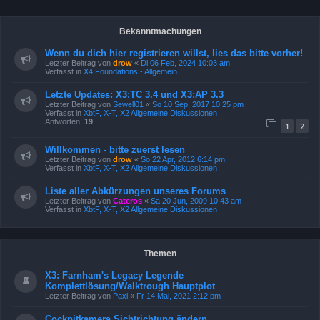
Bekanntmachungen
Wenn du dich hier registrieren willst, lies das bitte vorher!
Letzter Beitrag von
drow
«
Di 06 Feb, 2024 10:03 am
Verfasst in
X4 Foundations - Allgemein
Letzte Updates: X3:TC 3.4 und X3:AP 3.3
Letzter Beitrag von
Sewell01
«
So 10 Sep, 2017 10:25 pm
Verfasst in
XbtF, X-T, X2 Allgemeine Diskussionen
Antworten:
19
1
2
Willkommen - bitte zuerst lesen
Letzter Beitrag von
drow
«
So 22 Apr, 2012 6:14 pm
Verfasst in
XbtF, X-T, X2 Allgemeine Diskussionen
Liste aller Abkürzungen unseres Forums
Letzter Beitrag von
Cateros
«
Sa 20 Jun, 2009 10:43 am
Verfasst in
XbtF, X-T, X2 Allgemeine Diskussionen
Themen
X3: Farnham's Legacy Legende
Komplettlösung/Walktrough Hauptplot
Letzter Beitrag von
Paxi
«
Fr 14 Mai, 2021 2:12 pm
Cockpitkamera Sichtrichtung ändern